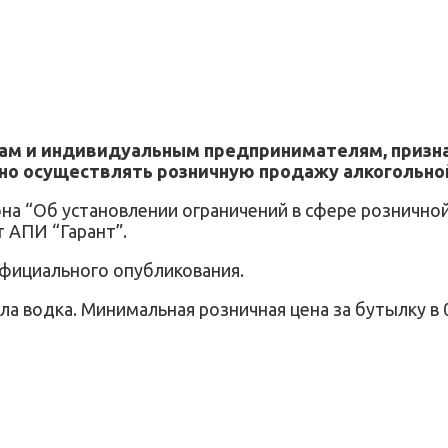
твам и индивидуальным предпринимателям, приз
о осуществлять розничную продажу алкогольной п
на “Об установлении ограничений в сфере рознично
 АПИ “Гарант”.
 официального опубликования.
а водка. Минимальная розничная цена за бутылку в 0,