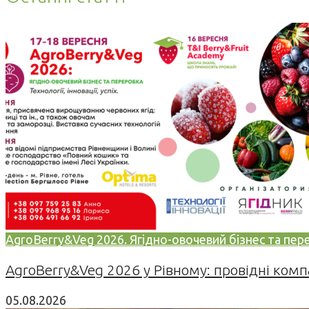
AgroBerry&Veg 2026. Ягідно-овочевий бізнес та переро
AgroBerry&Veg 2026 у Рівному: провідні компан
05.08.2026