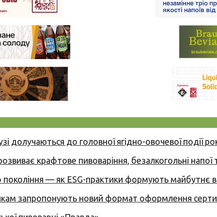
узі долучаються до головної ягідно-овочевої події ро
 розвиває крафтове пивоваріння, безалкогольні напої 
вого покоління — як ESG-практики формують майбутнє
никам запропонують новий формат оформлення сертиф