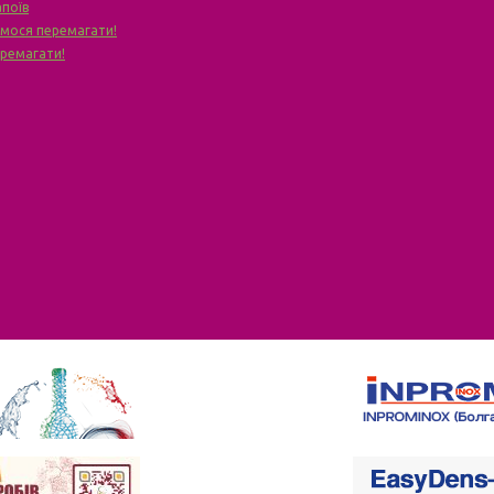
апоїв
чимося перемагати!
еремагати!