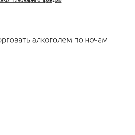
ської пивоварні «Правда»
рговать алкоголем по ночам