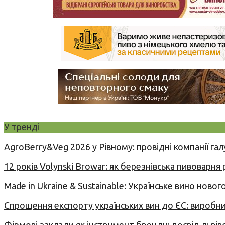
У тренді
AgroBerry&Veg 2026 у Рівному: провідні компанії гал
12 років Volynski Browar: як березнівська пивоварня
Made in Ukraine & Sustainable: Українське вино но
Спрощення експорту українських вин до ЄС: вироб