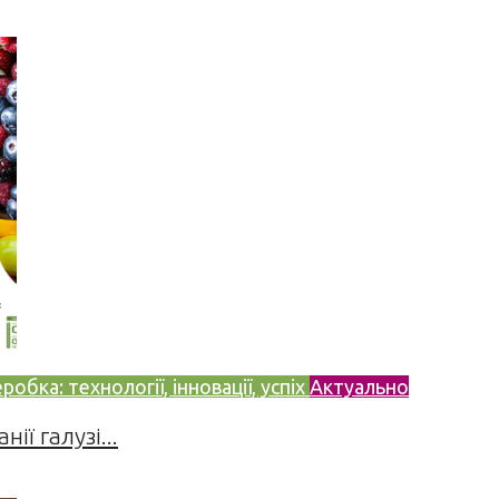
бка: технології, інновації, успіх
Актуально
ії галузі...