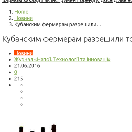
Фірмові заклади як інструмент бренду: досвід львів
Home
Новини
Кубанским фермерам разрешили…
Кубанским фермерам разрешили то
Новини
Журнал «Напої. Технології та Інновації»
21.06.2016
0
215