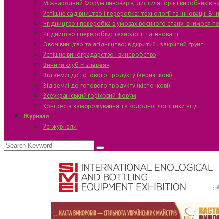
Міжнародний Форум пивоварів, дистиляторів і виробників н
Успішне садівництво і переробка: технології та інновації. В
Ягідництво і переробка в умовах воєнного стану: вчимося п
Ягідництво і переробка: технології та інновації
Овочівництво та ягідництво: відкритий і закритий ґрунт
Успішне виноградарство і виноробство
Винний клуб «Галерея»
Від землі до готового продукту (зерняткові)
Від землі до готового продукту (кісточкові)
Всеукраїнський горіховий форум
Конгрес із заморожування та холодної логістики ягід
Журнали
Усі журнали