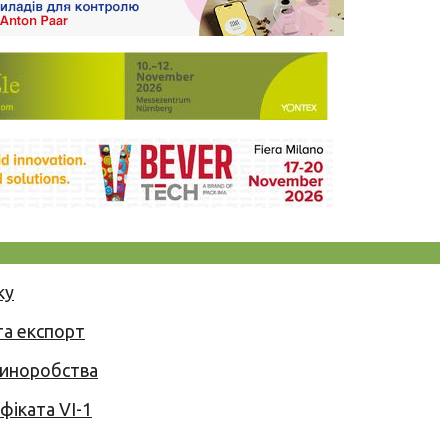
ку
та експорт
 виноробства
іката VI-1