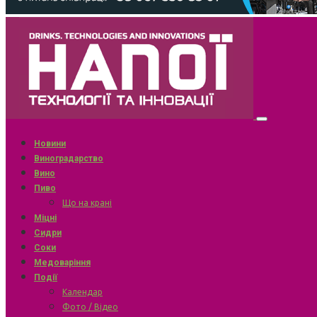
Новини
Виноградарство
Вино
Пиво
Що на крані
Міцні
Сидри
Соки
Медоваріння
Події
Календар
Фото / Відео