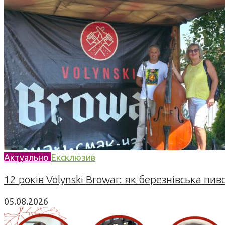
Актуально
Ексклюзив
12 років Volynski Browar: як березнівська пив
05.08.2026