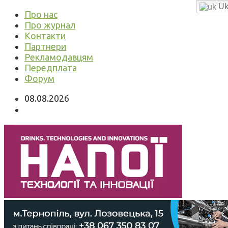
Uk
Про нас
Про журнал
Контакти
Партнери
Рекламодавцям
Передплата
Форум
08.08.2026