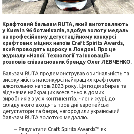
Крафтовий бальзам RUTA, який виготовляють
у Києві з 96 ботанікалів, здобув золоту медаль
на професійному дегустаційному конкурсі
крафтових міцних напоїв Craft Spirits Awards,
який проводять щороку в Лондоні. Про це
журналу «Напої. Технології та Інновації»
розповів співзасновник бренду Олег ЛЕВЧЕНКО.
Бальзам RUTA продемонстрував оригінальність та
високу якість на конкурсі найкращих крафтових
алкогольних напоїв 2023 року. Ця подія збирає та
відзначає найкращих всесвітньо відомих
виробників з усіх континентів. Члени журі, до
складу якого входять провідні європейські
дегустатори та баєри, нагородили український
бальзам RUTA золотою медаллю.
– Результати Craft Spirits Awards™ як