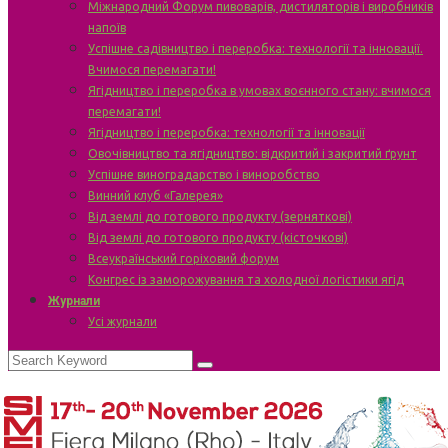
Міжнародний Форум пивоварів, дистиляторів і виробників
напоїв
Успішне садівництво і переробка: технології та інновації.
Вчимося перемагати!
Ягідництво і переробка в умовах воєнного стану: вчимося
перемагати!
Ягідництво і переробка: технології та інновації
Овочівництво та ягідництво: відкритий і закритий ґрунт
Успішне виноградарство і виноробство
Винний клуб «Галерея»
Від землі до готового продукту (зерняткові)
Від землі до готового продукту (кісточкові)
Всеукраїнський горіховий форум
Конгрес із заморожування та холодної логістики ягід
Журнали
Усі журнали