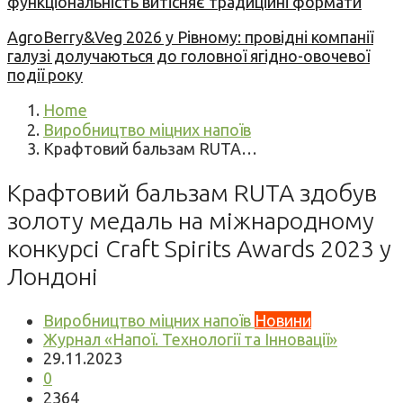
функціональність витісняє традиційні формати
AgroBerry&Veg 2026 у Рівному: провідні компанії
галузі долучаються до головної ягідно-овочевої
події року
Home
Виробництво міцних напоїв
Крафтовий бальзам RUTA…
Крафтовий бальзам RUTA здобув
золоту медаль на міжнародному
конкурсі Craft Spirits Awards 2023 у
Лондоні
Виробництво міцних напоїв
Новини
Журнал «Напої. Технології та Інновації»
29.11.2023
0
2364