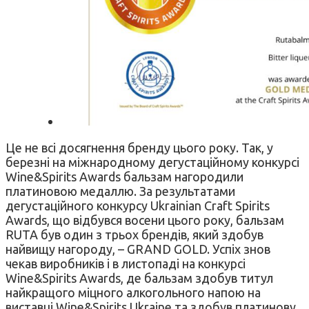
Це не всі досягнення бренду цього року. Так, у
березні на міжнародному дегустаційному конкурсі
Wine&Spirits Awards бальзам нагородили
платиновою медаллю. За результатами
дегустаційного конкурсу Ukrainian Craft Spirits
Awards, що відбувся восени цього року, бальзам
RUTA був один з трьох брендів, який здобув
найвищу нагороду, – GRAND GOLD. Успіх знов
чекав виробників і в листопаді на конкурсі
Wine&Spirits Awards, де бальзам здобув титул
найкращого міцного алкогольного напою на
виставці Wine&Spirits Ukraine та здобув платинову