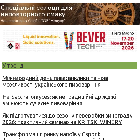
У тренді
Міжнародний день пива: виклики та нові
можливості українського пивоваріння
Не-Saccharomyces: як нетрадиційні дріжджі
змінюють сучасне пивоваріння
Як підготуватися до сезону переробки винограду
2026: практичний семінар на KRITSKI WINERY
Трансформація ринку напоїв у Європі: