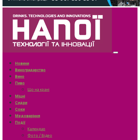
Новини
Виноградарство
Вино
Пиво
Що на крані
Міцні
Сидри
Соки
Медоваріння
Події
Календар
Фото / Відео