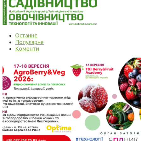
Останнє
Популярне
Коменти