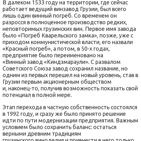
В далеком 1533 году на территории, где сейчас
работает ведущий винзавод Грузии, был всего
лишь один винный погреб. Со временем он
разросся в полноценное производство редких,
неповторимых грузинских вин. Первое имя завода
было «Погреб Кварельского замка», позже, уже с
приходом коммунистической власти, его назвали
«Красный погреб», а потом, в 50-х годах,
предприятие было переименовано на
«Винный завод «Киндзмараули». С развалом
Советского Союза завод сохранил название, но
одним из первых перешел на новый уровень, став в
Грузии первым акционерным обществом
и, наконец-то, получив возможность показать свой
потенциал в полной мере.
Этап перехода в частную собственность состоялся
в 1992 году, и сразу же было принято решение
идти по пути модернизации предприятия. Важным
условием было сохранить баланс: остаться
верными древним традициям
грузинского виноделия и привнести в него только