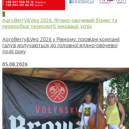
1
AgroBerry&Veg 2026. Ягідно-овочевий бізнес та
переробка: технології, інновації, успіх
AgroBerry&Veg 2026 у Рівному: провідні компанії
галузі долучаються до головної ягідно-овочевої
події року
05.08.2026