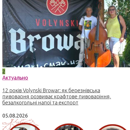
2
Актуально
12 років Volynski Browar: як березнівська
пивоварня розвиває крафтове пивоваріння,
безалкогольні напої та експорт
05.08.2026