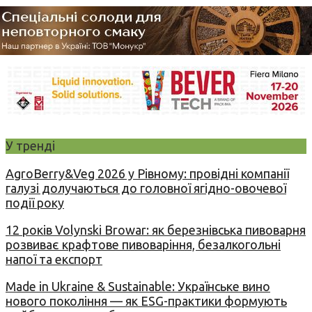
У тренді
AgroBerry&Veg 2026 у Рівному: провідні компанії
галузі долучаються до головної ягідно-овочевої
події року
12 років Volynski Browar: як березнівська пивоварня
розвиває крафтове пивоваріння, безалкогольні
напої та експорт
Made in Ukraine & Sustainable: Українське вино
нового покоління — як ESG-практики формують