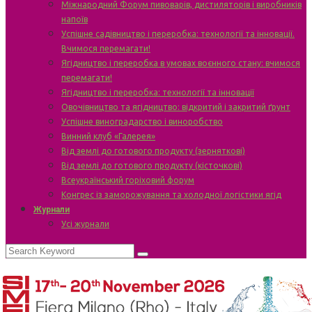
Міжнародний Форум пивоварів, дистиляторів і виробників
напоїв
Успішне садівництво і переробка: технології та інновації.
Вчимося перемагати!
Ягідництво і переробка в умовах воєнного стану: вчимося
перемагати!
Ягідництво і переробка: технології та інновації
Овочівництво та ягідництво: відкритий і закритий ґрунт
Успішне виноградарство і виноробство
Винний клуб «Галерея»
Від землі до готового продукту (зерняткові)
Від землі до готового продукту (кісточкові)
Всеукраїнський горіховий форум
Конгрес із заморожування та холодної логістики ягід
Журнали
Усі журнали