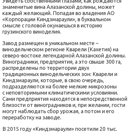
Увидеть собственными глазами, как рождаются
знаменитые вина Алазанской долины, может
каждый желающий. Попадая во владения АО
«Корпорации Киндзмараули», в буквальном
смысле с головой окунаешься в историю
грузинского виноделия.
Завод размещен в уникальном месте –
винодельческом регионе Кварели (Кахетия) на
северо-востоке легендарной Алазанской долины.
Виноградники, предприятия, а это свыше 300 га,
распределены по территории двух
традиционных винодельческих зон: Кварели и
Киндзмараули, которые, в свою очередь,
подразделяются на более мелкие микрозоны
с неповторимыми климатическими условиями.
Сами предприятия находятся в непосредственной
близости от виноградников и, при желании, гости
могут наблюдать сбор урожая, а потом и его
переработку на заводе.
В 2015 году «Киндзмараули» посетили 20 тыс.