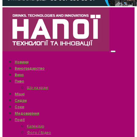
Новини
Виноградарство
Вино
Пиво
Що на крані
Міцні
Сидри
Соки
Медоваріння
Події
Календар
Фото / Відео