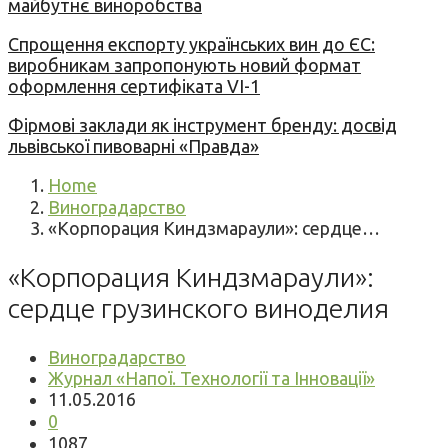
майбутнє виноробства
Спрощення експорту українських вин до ЄС:
виробникам запропонують новий формат
оформлення сертифіката VI-1
Фірмові заклади як інструмент бренду: досвід
львівської пивоварні «Правда»
Home
Виноградарство
«Корпорация Киндзмараули»: сердце…
«Корпорация Киндзмараули»:
сердце грузинского виноделия
Виноградарство
Журнал «Напої. Технології та Інновації»
11.05.2016
0
1087