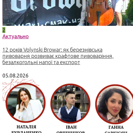
2
Актуально
12 років Volynski Browar: як березнівська
пивоварня розвиває крафтове пивоваріння,
безалкогольні напої та експорт
05.08.2026