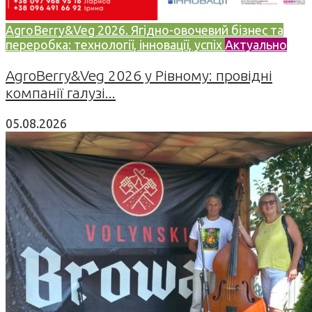
AgroBerry&Veg 2026. Ягідно-овочевий бізнес та
переробка: технології, інновації, успіх
Актуально
AgroBerry&Veg 2026 у Рівному: провідні
компанії галузі...
05.08.2026