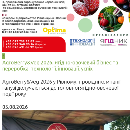
1
AgroBerry&Veg 2026. Ягідно-овочевий бізнес та
переробка: технології, інновації, успіх
AgroBerry&Veg 2026 у Рівному: провідні компанії
галузі долучаються до головної ягідно-овочевої
події року
05.08.2026