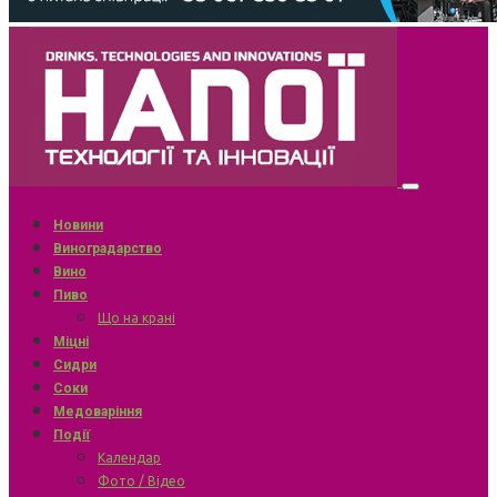
Новини
Виноградарство
Вино
Пиво
Що на крані
Міцні
Сидри
Соки
Медоваріння
Події
Календар
Фото / Відео