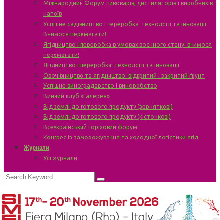
Міжнародний Форум пивоварів, дистиляторів і виробників
напоїв
Успішне садівництво і переробка: технології та інновації.
Вчимося перемагати!
Ягідництво і переробка в умовах воєнного стану: вчимося
перемагати!
Ягідництво і переробка: технології та інновації
Овочівництво та ягідництво: відкритий і закритий ґрунт
Успішне виноградарство і виноробство
Винний клуб «Галерея»
Від землі до готового продукту (зерняткові)
Від землі до готового продукту (кісточкові)
Всеукраїнський горіховий форум
Конгрес із заморожування та холодної логістики ягід
Журнали
Усі журнали