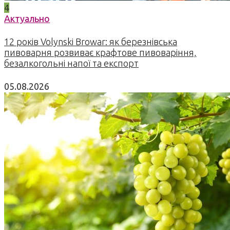
4
Актуально
12 років Volynski Browar: як березнівська
пивоварня розвиває крафтове пивоваріння,
безалкогольні напої та експорт
05.08.2026