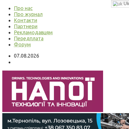
Uk
Про нас
Про журнал
Контакти
Партнери
Рекламодавцям
Передплата
Форум
07.08.2026