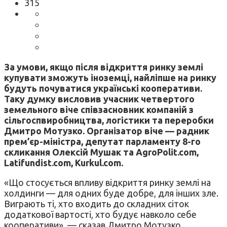
315
За умови, якщо після відкриття ринку землі
купувати зможуть іноземці, найліпше на ринку
будуть почуватися українські кооперативи.
Таку думку висловив учасник четвертого
земельного віче співзасновник компаній з
сільгоспвиробництва, логістики та переробки
Дмитро Мотузко. Організатор віче — радник
прем’єр-міністра, депутат парламенту 8-го
скликання Олексій Мушак та AgroPolit.com,
Latifundist.com, Kurkul.com.
«Що стосується впливу відкриття ринку землі на
холдинги — для одних буде добре, для інших зле.
Виграють ті, хто входить до складних сіток
додаткової вартості, хто будує навколо себе
кооперативи», — сказав Дмитро Мотузко.