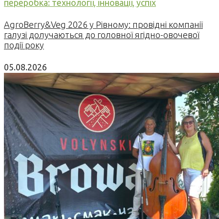
переробка: технології, інновації, успіх
AgroBerry&Veg 2026 у Рівному: провідні компанії
галузі долучаються до головної ягідно-овочевої
події року
05.08.2026