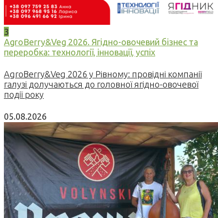
3
AgroBerry&Veg 2026. Ягідно-овочевий бізнес та
переробка: технології, інновації, успіх
AgroBerry&Veg 2026 у Рівному: провідні компанії
галузі долучаються до головної ягідно-овочевої
події року
05.08.2026