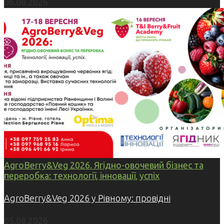
06.08.2026
AgroBerry&Veg 2026. Ягідно-овочевий бізнес та
переробка: технології, інновації, успіх
AgroBerry&Veg 2026 у Рівному: провідні
05.08.2026