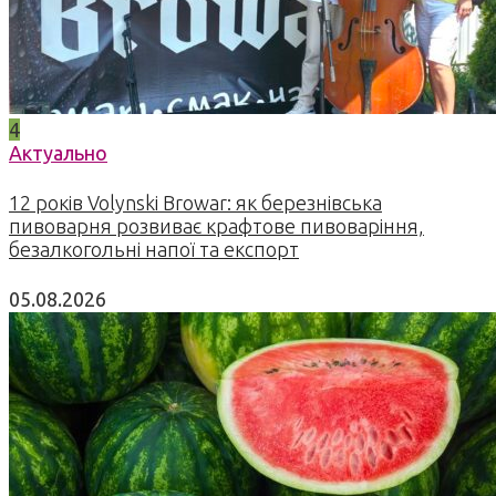
4
Актуально
12 років Volynski Browar: як березнівська
пивоварня розвиває крафтове пивоваріння,
безалкогольні напої та експорт
05.08.2026