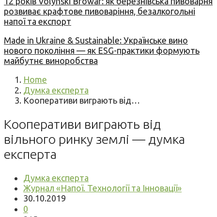
12 років Volynski Browar: як березнівська пивоварня
розвиває крафтове пивоваріння, безалкогольні
напої та експорт
Made in Ukraine & Sustainable: Українське вино
нового покоління — як ESG-практики формують
майбутнє виноробства
Home
Думка експерта
Кооперативи виграють від…
Кооперативи виграють від
вільного ринку землі — думка
експерта
Думка експерта
Журнал «Напої. Технології та Інновації»
30.10.2019
0