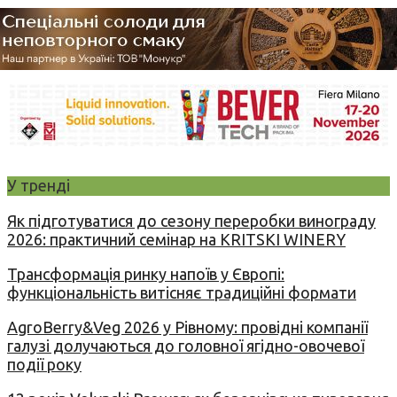
У тренді
Як підготуватися до сезону переробки винограду
2026: практичний семінар на KRITSKI WINERY
Трансформація ринку напоїв у Європі:
функціональність витісняє традиційні формати
AgroBerry&Veg 2026 у Рівному: провідні компанії
галузі долучаються до головної ягідно-овочевої
події року