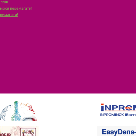
апоїв
чимося перемагати!
еремагати!