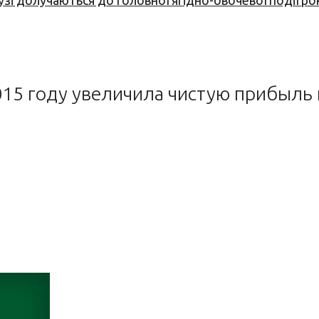
узі долучаються до головної ягідно-овочевої події ро
15 году увеличила чистую прибыль н