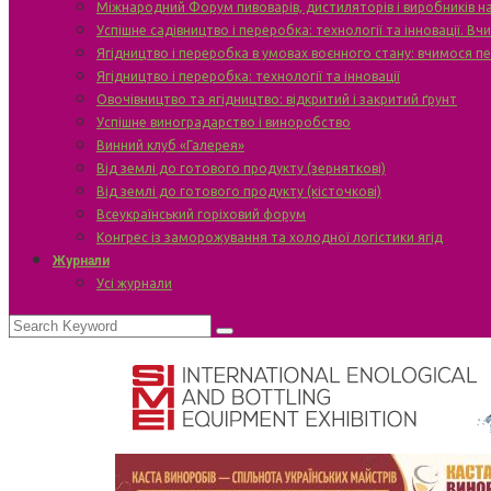
Міжнародний Форум пивоварів, дистиляторів і виробників н
Успішне садівництво і переробка: технології та інновації. В
Ягідництво і переробка в умовах воєнного стану: вчимося п
Ягідництво і переробка: технології та інновації
Овочівництво та ягідництво: відкритий і закритий ґрунт
Успішне виноградарство і виноробство
Винний клуб «Галерея»
Від землі до готового продукту (зерняткові)
Від землі до готового продукту (кісточкові)
Всеукраїнський горіховий форум
Конгрес із заморожування та холодної логістики ягід
Журнали
Усі журнали