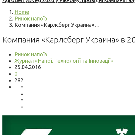
AgroBerry&Veg 2026 у Рівному: провідні компанії гал
Home
Ринок напоїв
Компания «Карлсберг Украина»…
Компания «Карлсберг Украина» в 20
Ринок напоїв
Журнал «Напої. Технології та Інновації»
25.04.2016
0
282