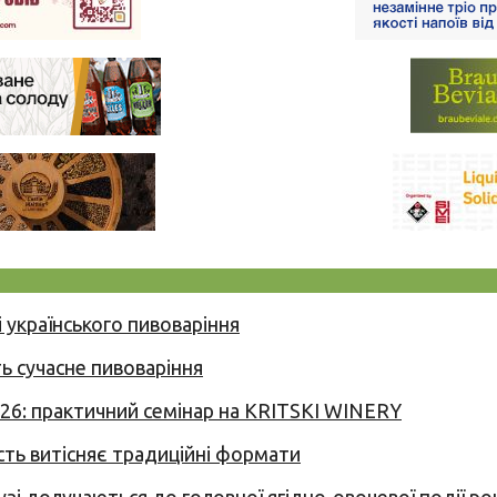
 українського пивоваріння
ь сучасне пивоваріння
026: практичний семінар на KRITSKI WINERY
сть витісняє традиційні формати