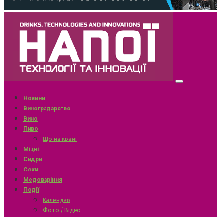
Новини
Виноградарство
Вино
Пиво
Що на крані
Міцні
Сидри
Соки
Медоваріння
Події
Календар
Фото / Відео