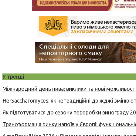
У тренді
Міжнародний день пива: виклики та нові можливості
Не-Saccharomyces: як нетрадиційні дріжджі змінюют
Як підготуватися до сезону переробки винограду 2
Трансформація ринку напоїв у Європі: функціональні