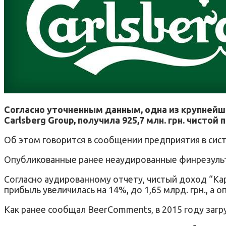
Согласно уточненным данным, одна из крупнейш
Carlsberg Group, получила 925,7 млн. грн. чистой 
Об этом говорится в сообщении предприятия в си
Опубликованные ранее неаудированные финрезульта
Согласно аудированному отчету, чистый доход “Карл
прибыль увеличилась на 14%, до 1,65 млрд. грн., а оп
Как ранее сообщал BeerComments, в 2015 году загру