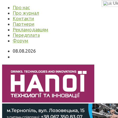
Uk
Про нас
Про журнал
Контакти
Партнери
Рекламодавцям
Передплата
Форум
08.08.2026