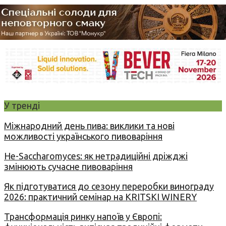
У тренді
Міжнародний день пива: виклики та нові
можливості українського пивоваріння
Не-Saccharomyces: як нетрадиційні дріжджі
змінюють сучасне пивоваріння
Як підготуватися до сезону переробки винограду
2026: практичний семінар на KRITSKI WINERY
Трансформація ринку напоїв у Європі: