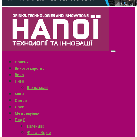
Новини
Виноградарство
Вино
Пиво
Що на крані
Міцні
Сидри
Соки
Медоваріння
Події
Календар
Фото / Відео