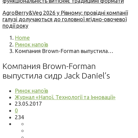
функціональність витісняє традиційні формати
AgroBerry&Veg 2026 у Рівному: провідні компанії
галузі долучаються до головної ягідно-овочевої
події року
Home
Ринок напоїв
Компания Brown-Forman выпустила…
Компания Brown-Forman
выпустила сидр Jack Daniel’s
Ринок напоїв
Журнал «Напої. Технології та Інновації»
23.05.2017
0
234