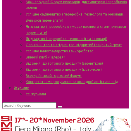
Міжнародний Форум пивоварів, дистиляторів і виробників
напоїв
Успішне садівництво і переробка: технології та інновації.
Вчимося перемагати!
Ягідництво і переробка в умовах воєнного стану: вчимося
перемагати!
Ягідництво і переробка: технології та інновації
Овочівництво та ягідництво: відкритий і закритий ґрунт
Успішне виноградарство і виноробство
Винний клуб «Галерея»
Від землі до готового продукту (зерняткові)
Від землі до готового продукту (кісточкові)
Всеукраїнський горіховий форум
Конгрес із заморожування та холодної логістики ягід
Журнали
Усі журнали