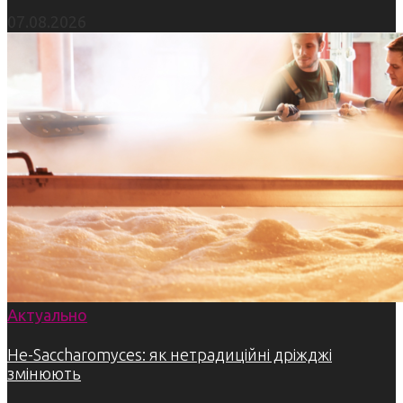
07.08.2026
Актуально
Не-Saccharomyces: як нетрадиційні дріжджі
змінюють