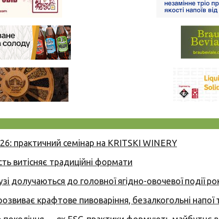
026: практичний семінар на KRITSKI WINERY
сть витісняє традиційні формати
узі долучаються до головної ягідно-овочевої події ро
 розвиває крафтове пивоваріння, безалкогольні напої 