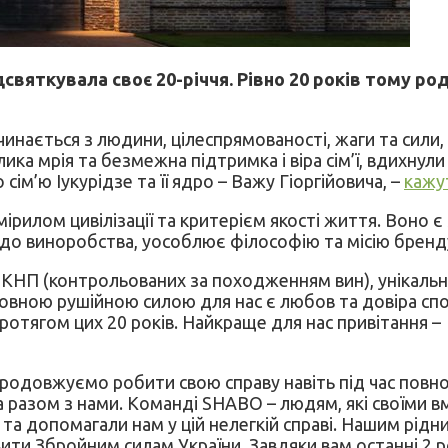
святкувала своє 20-річчя. Рівно 20 років тому ро
починається з людини, цілеспрямованості, жаги та сили
лика мрія та безмежна підтримка і віра сім’ї, вдихну
сім’ю Іукурідзе та її ядро – Важу Гіоргійовича, –
кажу
рилом цивілізації та критерієм якості життя. Воно 
ї до виноробства, уособлює філософію та місію брен
ус КНП (контрольованих за походженням вин), унікаль
овною рушійною силою для нас є любов та довіра сп
ротягом цих 20 років. Найкраще для нас привітання –
продовжуємо робити свою справу навіть під час повн
а разом з нами. Команді SHABO – людям, які своїми 
та допомагали нам у цій нелегкій справі. Нашим рідни
вити Збройним силам України. Завдяки вам останні 2