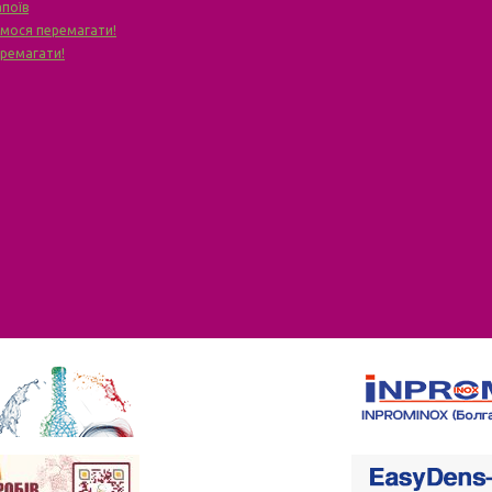
апоїв
чимося перемагати!
еремагати!