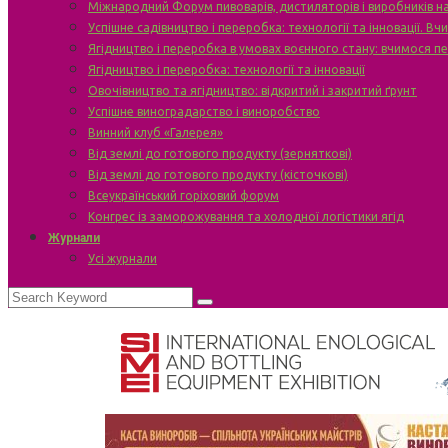
Міжнародний Форум пивоварів, дистиляторів і виробників н
Успішне садівництво і переробка: технології та інновації. В
Ягідництво і переробка в умовах воєнного стану: вчимося п
Ягідництво і переробка: технології та інновації
Овочівництво та ягідництво: відкритий і закритий ґрунт
Успішне виноградарство і виноробство
Винний клуб «Галерея»
Від землі до готового продукту (зерняткові)
Від землі до готового продукту (кісточкові)
Всеукраїнський горіховий форум
Конгрес із заморожування та холодної логістики ягід
Журнали
Усі журнали