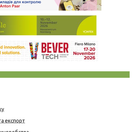
ку
та експорт