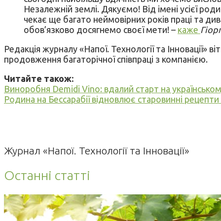
Незалежній землі. Дякуємо! Від імені усієї род
чекає ще багато неймовірних років праці та диво
обов’язково досягнемо своєї мети! –
каже
Гіор
Редакція журналу «Напої. Технології та Інновації» в
продовження багаторічної співпраці з компанією.
Читайте також:
Виноробня Demidi Vino: вдалий старт на українсько
Родина на Бессарабії відновлює старовинні рецепти
Журнал «Напої. Технології та Інновації»
Останні статті