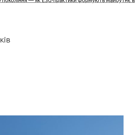
вого покоління — як ESG-практики формують майбутнє
ків