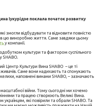
дина Іукурідзе поклала початок розвитку
, які змогли відбудувати та відновити повністю
ли в цю виноробню життя. Саме завдяки цьому
ть
у компанії.
є здобутком культури та фактором суспільного
ду SHABO.
ний Центр Культури Вина SHABO – це ті
оживачів. Саме вони надихають та спонукають
 келихи, наповнені винами SHABO, – зазначають
омасштабної війни. Тому сьогодні ми хочемо
вміннями та працею створюють Великі Вина.
м українцям, які повірили та обрали SHABO. Та
 роки ми маємо можливість працювати на Нашій