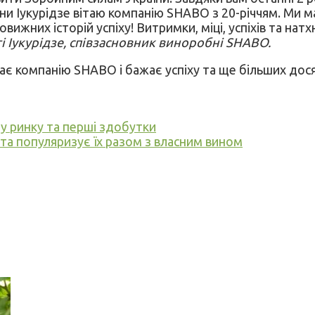
ини Іукурідзе вітаю компанію SHABO з 20-річчям. Ми м
вижних історій успіху! Витримки, міці, успіхів та нат
гі Іукурідзе, співзасновник виноробні SHABO.
ітає компанію SHABO і бажає успіху та ще більших дос
му ринку та перші здобутки
 та популяризує їх разом з власним вином