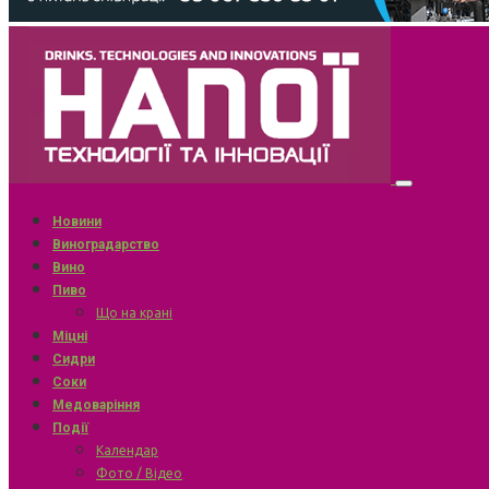
Новини
Виноградарство
Вино
Пиво
Що на крані
Міцні
Сидри
Соки
Медоваріння
Події
Календар
Фото / Відео