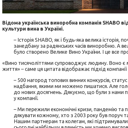
Відома українська виноробна компанія SHABO від
культури вина в Україні.
– Історія SHABO, як і будь-яка велика історія, 
занедбану за радянських часів виноробню. А ве
було створено Велике Вино України. І це все про 
«Вино тисячоліттями супроводжує людину. Воно є мі
життя» – саме ця цитата відображає підхід компані
– 500 нагород топових винних конкурсів, стат
надбання, якими ми можемо пишатися. Але гол
до нових досягнень. Дякуємо, що були з нами п
у компанії.
– Ми пережили економічні кризи, пандемію та 
дякувати кожному, хто з 2003 року був поруч т
Нашим партнерам та колегам, які підтримували 
сьогодні найбільшу вдячність ми хочемо висло