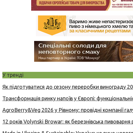
У тренді
Як підготуватися до сезону переробки винограду 2
Трансформація ринку напоїв у Європі: функціональні
AgroBerry&Veg 2026 у Рівному: провідні компанії гал
12 років Volynski Browar: як березнівська пивоварня