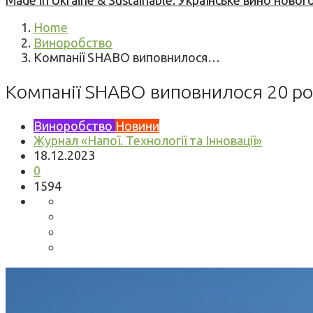
Made in Ukraine & Sustainable: Українське вино но
Home
Виноробство
Компанії SHABO виповнилося…
Компанії SHABO виповнилося 20 ро
Виноробство
Новини
Журнал «Напої. Технології та Інновації»
18.12.2023
0
1594