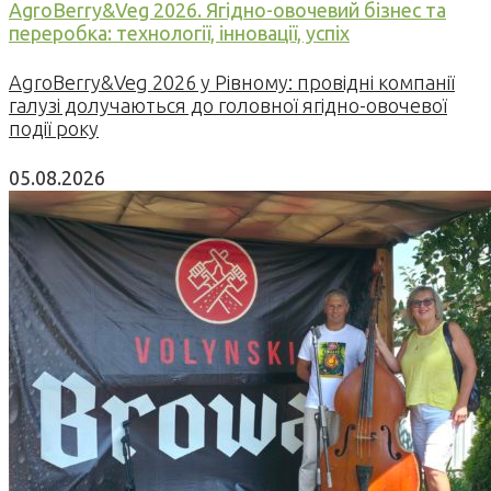
AgroBerry&Veg 2026. Ягідно-овочевий бізнес та
переробка: технології, інновації, успіх
AgroBerry&Veg 2026 у Рівному: провідні компанії
галузі долучаються до головної ягідно-овочевої
події року
05.08.2026