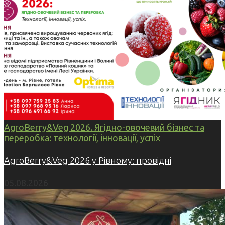
AgroBerry&Veg 2026. Ягідно-овочевий бізнес та
переробка: технології, інновації, успіх
AgroBerry&Veg 2026 у Рівному: провідні
05.08.2026