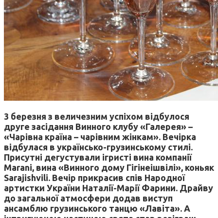
3 березня з величезним успіхом відбулося
друге засідання Винного клубу «Галерея» –
«Чарівна країна – чарівним жінкам». Вечірка
відбулася в українсько-грузинському стилі.
Присутні дегустували ігристі вина компанії
Marani, вина «Винного дому Гігінеішвілі», коньяк
Sarajishvili. Вечір прикрасив спів Народної
артистки України Наталії-Марії Фарини. Драйву
до загальної атмосфери додав виступ
ансамблю грузинського танцю «Лавіта». А