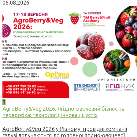
06.08.2026
3
AgroBerry&Veg 2026. Ягідно-овочевий бізнес та
переробка: технології, інновації, успіх
AgroBerry&Veg 2026 у Рівному: провідні компанії
галузі долучаються до головної ягідно-овочевої