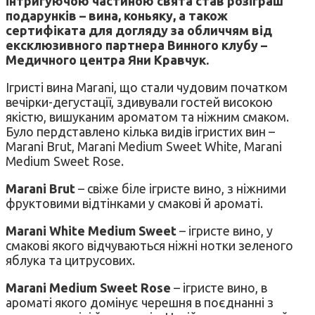
інтригуючою частиною свята став розіграш
подарунків – вина, коньяку, а також
сертифіката для догляду за обличчям від
ексклюзивного партнера Винного клубу –
Медичного центра Яни Кравчук.
Ігристі вина Marani, що стали чудовим початком
вечірки-дегустації, здивували гостей високою
якістю, вишуканим ароматом та ніжним смаком.
Було пердставлено кілька видів ігристих вин –
Marani Brut, Marani Medium Sweet White, Marani
Medium Sweet Rose.
Marani Brut
– свіже біле ігристе вино, з ніжними
фруктовими відтінками у смакові й ароматі.
Marani White Medium Sweet
– ігристе вино, у
смакові якого відчуваються ніжні нотки зеленого
яблука та цитрусових.
Marani Medium Sweet Rose
– ігристе вино, в
ароматі якого домінує черешня в поєднанні з