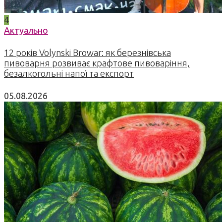
4
Актуально
12 років Volynski Browar: як березнівська
пивоварня розвиває крафтове пивоваріння,
безалкогольні напої та експорт
05.08.2026