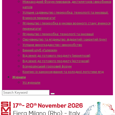
Міжнародний Форум пивоварів, дистиляторів і виробників
напоїв
Успішне садівництво і переробка: технології та інновації.
Вчимося перемагати!
Ягідництво і переробка в умовах воєнного стану: вчимося
перемагати!
Ягідництво і переробка: технології та інновації
Овочівництво та ягідництво: відкритий і закритий ґрунт
Успішне виноградарство і виноробство
Винний клуб «Галерея»
Від землі до готового продукту (зерняткові)
Від землі до готового продукту (кісточкові)
Всеукраїнський горіховий форум
Конгрес із заморожування та холодної логістики ягід
Журнали
Усі журнали