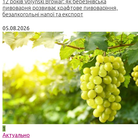
12 років Volynski Browar: як березнівська
пивоварня розвиває крафтове пивоваріння,
безалкогольні напої та експорт
05.08.2026
1
Актуально