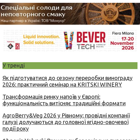
У тренді
Як підготуватися до сезону переробки винограду
2026: практичний семінар на KRITSKI WINERY
Трансформація ринку напоїв у Європі:
функціональність витісняє традиційні формати
AgroBerry&Veg 2026 у Рівному: провідні компанії
галузі долучаються до головної ягідно-овочевої
події року