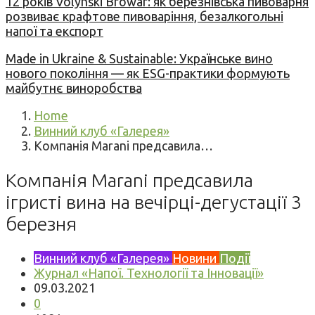
12 років Volynski Browar: як березнівська пивоварня
розвиває крафтове пивоваріння, безалкогольні
напої та експорт
Made in Ukraine & Sustainable: Українське вино
нового покоління — як ESG-практики формують
майбутнє виноробства
Home
Винний клуб «Галерея»
Компанія Marani предсавила…
Компанія Marani предсавила
ігристі вина на вечірці-дегустації 3
березня
Винний клуб «Галерея»
Новини
Події
Журнал «Напої. Технології та Інновації»
09.03.2021
0