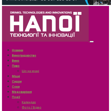
Новини
Виноградарство
Вино
Пиво
Що на крані
Міцні
Сидри
Соки
Медоваріння
Події
Календар
Фото / Відео