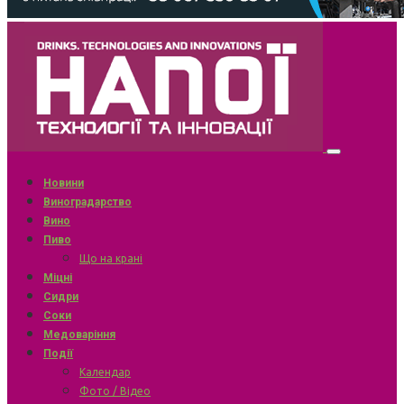
Новини
Виноградарство
Вино
Пиво
Що на крані
Міцні
Сидри
Соки
Медоваріння
Події
Календар
Фото / Відео