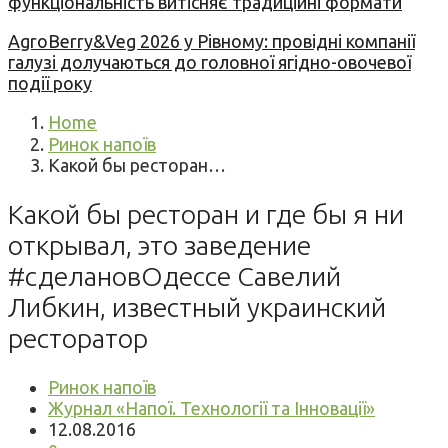
функціональність витісняє традиційні формати
AgroBerry&Veg 2026 у Рівному: провідні компанії
галузі долучаються до головної ягідно-овочевої
події року
Home
Ринок напоїв
Какой бы ресторан…
Какой бы ресторан и где бы я ни
открывал, это заведение
#сделановОдессе Савелий
Либкин, известный украинский
ресторатор
Ринок напоїв
Журнал «Напої. Технології та Інновації»
12.08.2016