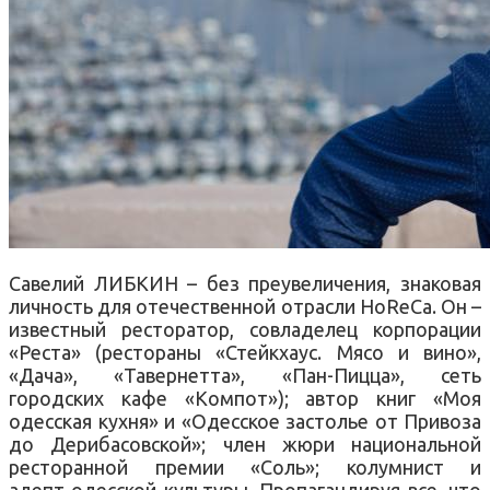
Савелий ЛИБКИН – без преувеличения, знаковая
личность для отечественной отрасли HoReCa. Он –
известный ресторатор, совладелец корпорации
«Реста» (рестораны «Стейкхаус. Мясо и вино»,
«Дача», «Тавернетта», «Пан-Пицца», сеть
городских кафе «Компот»); автор книг «Моя
одесская кухня» и «Одесское застолье от Привоза
до Дерибасовской»; член жюри национальной
ресторанной премии «Соль»; колумнист и
адепт одесской культуры. Пропагандируя все, что