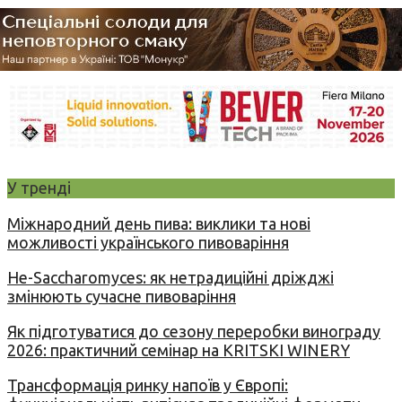
У тренді
Міжнародний день пива: виклики та нові
можливості українського пивоваріння
Не-Saccharomyces: як нетрадиційні дріжджі
змінюють сучасне пивоваріння
Як підготуватися до сезону переробки винограду
2026: практичний семінар на KRITSKI WINERY
Трансформація ринку напоїв у Європі: