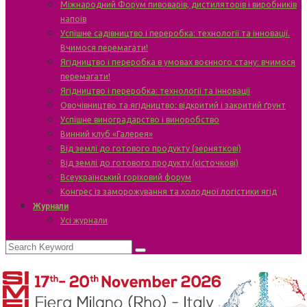
Міжнародний Форум пивоварів, дистиляторів і виробників
напоїв
Успішне садівництво і переробка: технології та інновації.
Вчимося перемагати!
Ягідництво і переробка в умовах воєнного стану: вчимося
перемагати!
Ягідництво і переробка: технології та інновації
Овочівництво та ягідництво: відкритий і закритий ґрунт
Успішне виноградарство і виноробство
Винний клуб «Галерея»
Від землі до готового продукту (зерняткові)
Від землі до готового продукту (кісточкові)
Всеукраїнський горіховий форум
Конгрес із заморожування та холодної логістики ягід
Журнали
Усі журнали