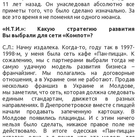
11 лет назад. Он унаследовал абсолютно все
приметы того, что было сделано изначально. За
все это время я не поменял ни одного нюанса.
«Н.Т.И.»: Какую стратегию развития
Вы выбрали для сети «Компот»?
С.Л.: Начну издалека. Когда-то, году так в 1997-
1998-м, у меня была сеть кафе «Пан-пицца». К
сожалению, мы с партнерами выбрали тогда не
самую удачную модель развития бизнеса –
франчайзинг. Мы полагались на договорные
отношения, а в Украине они не работают. Продав
несколько франшиз в Украине и Молдове,
мы заметили, что сеть, которая должна следовать
единым стандартам, движется в разных
направлениях. В Днепропетровске вместе с пиццей
начали продавать запеченную картошку. В
Молдове появились плацинды. И с этим ничего
нельзя было сделать, никакое правое поле не
действовало. В итоге одесская «Пан-пицца»
осталась одна, а я понял, что эта модель для