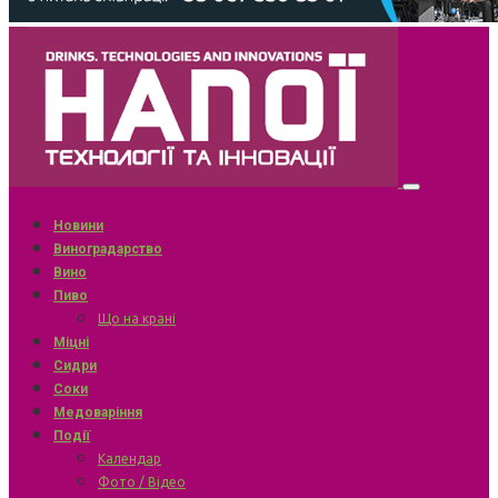
Новини
Виноградарство
Вино
Пиво
Що на крані
Міцні
Сидри
Соки
Медоваріння
Події
Календар
Фото / Відео