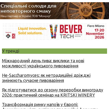
У тренді
Міжнародний день пива: виклики та нові
можливості українського пивоваріння
Не-Saccharomyces: як нетрадиційні дріжджі
змінюють сучасне пивоваріння
Як підготуватися до сезону переробки винограду
2026: практичний семінар на KRITSKI WINERY
Трансформація ринку напоїв у Європі: