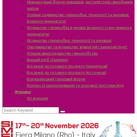
Міжнародний Форум пивоварів, дистиляторів і виробників
напоїв
Успішне садівництво і переробка: технології та інновації.
Вчимося перемагати!
Ягідництво і переробка в умовах воєнного стану: вчимося
перемагати!
Ягідництво і переробка: технології та інновації
Овочівництво та ягідництво: відкритий і закритий ґрунт
Успішне виноградарство і виноробство
Винний клуб «Галерея»
Від землі до готового продукту (зерняткові)
Від землі до готового продукту (кісточкові)
Всеукраїнський горіховий форум
Конгрес із заморожування та холодної логістики ягід
Журнали
Усі журнали