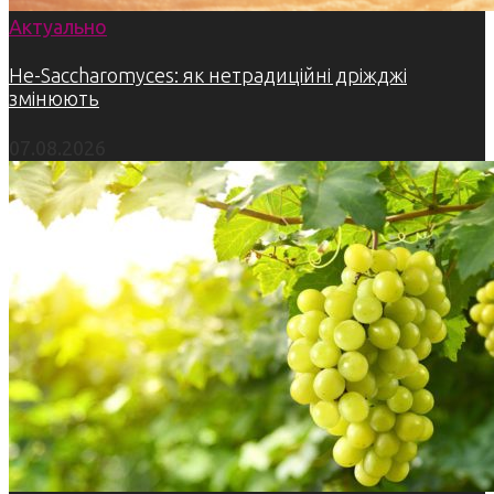
Актуально
Не-Saccharomyces: як нетрадиційні дріжджі
змінюють
07.08.2026