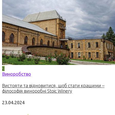
2
Виноробство
Вистояти та відновитися, щоб стати кращими –
філософія виноробні Stoic Winery
23.04.2024