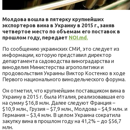
Молдова вошла в пятерку крупнейших
экспортеров вина в Украину в 2015 г., заняв
четвертое место по объемам его поставок в
прошлом году, передает
NOI.md.
По сообщению украинских СМИ, это следует из
информации, которую представил директор
департамента садоводства виноградарства и
виноделия Министерства агрополитики и
продовольствия Украины Виктор Костенко в ходе
Первого национального винодельческого форума.
Он отметил, что крупнейшим поставщиком вина в
Украину в 2015 г. была Италия, реализовавшая его
на сумму $16,8 млн. Далее следуют Франция –
$10,9 млн., Грузия – $7,9 млн., Молдова – $4,9 млн. и
Германия – $3,4 млн. В целом Украина сократила
закупку вина в прошлом году на 41,2% – до $56,7
млн.