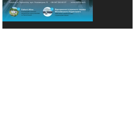
© 2013-2026 Засновники: Конєва К.В., Ящук Н.І.
Назва, концепція та дизайн проєктів медіагрупи
«Технології та Інновації» охороняється Законом
«Про авторське право». Редакція не відповідає за
тексти рекламних оголошень. Думка редакції
може не збігатися з точками зору авторів
публікацій. Передрук – з письмового дозволу
авторів проєкту.