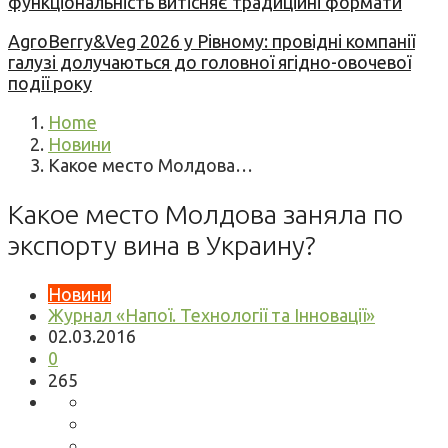
функціональність витісняє традиційні формати
AgroBerry&Veg 2026 у Рівному: провідні компанії
галузі долучаються до головної ягідно-овочевої
події року
Home
Новини
Какое место Молдова…
Какое место Молдова заняла по
экспорту вина в Украину?
Новини
Журнал «Напої. Технології та Інновації»
02.03.2016
0
265