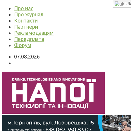
Uk
Про нас
Про журнал
Контакти
Партнери
Рекламодавцям
Передплата
Форум
07.08.2026