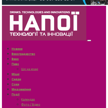
Новини
Виноградарство
Вино
Пиво
Що на крані
Міцні
Сидри
Соки
Медоваріння
Події
Календар
Фото / Відео