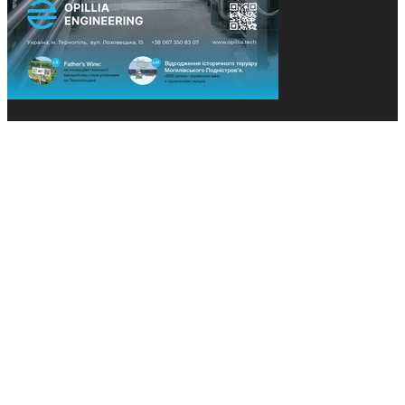
© 2013-2026 Засновники: Конєва К.В., Ящук Н.І.
Назва, концепція та дизайн проєктів медіагрупи
«Технології та Інновації» охороняється Законом
«Про авторське право». Редакція не відповідає за
тексти рекламних оголошень. Думка редакції
може не збігатися з точками зору авторів
публікацій. Передрук – з письмового дозволу
авторів проєкту.