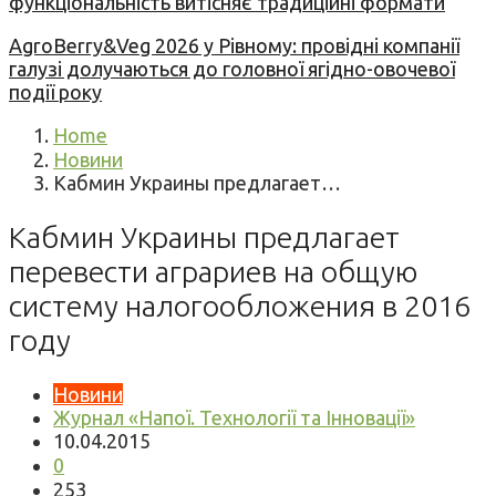
функціональність витісняє традиційні формати
AgroBerry&Veg 2026 у Рівному: провідні компанії
галузі долучаються до головної ягідно-овочевої
події року
Home
Новини
Кабмин Украины предлагает…
Кабмин Украины предлагает
перевести аграриев на общую
систему налогообложения в 2016
году
Новини
Журнал «Напої. Технології та Інновації»
10.04.2015
0
253