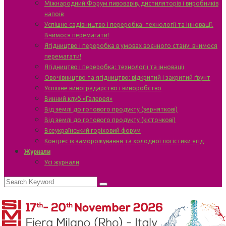
Міжнародний Форум пивоварів, дистиляторів і виробників
напоїв
Успішне садівництво і переробка: технології та інновації.
Вчимося перемагати!
Ягідництво і переробка в умовах воєнного стану: вчимося
перемагати!
Ягідництво і переробка: технології та інновації
Овочівництво та ягідництво: відкритий і закритий ґрунт
Успішне виноградарство і виноробство
Винний клуб «Галерея»
Від землі до готового продукту (зерняткові)
Від землі до готового продукту (кісточкові)
Всеукраїнський горіховий форум
Конгрес із заморожування та холодної логістики ягід
Журнали
Усі журнали