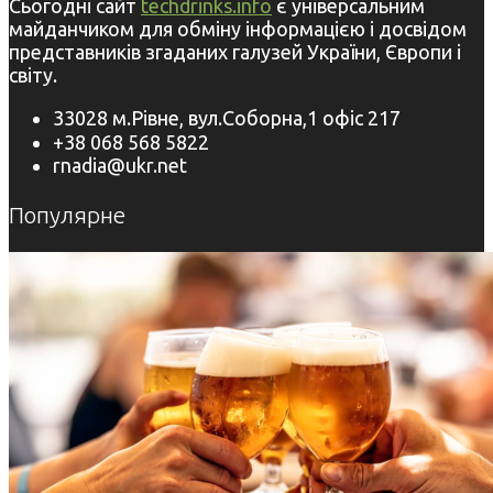
Сьогодні сайт
techdrinks.info
є універсальним
майданчиком для обміну інформацією і досвідом
представників згаданих галузей України, Європи і
світу.
33028 м.Рівне, вул.Соборна,1 офіс 217
+38 068 568 5822
rnadia@ukr.net
Популярне