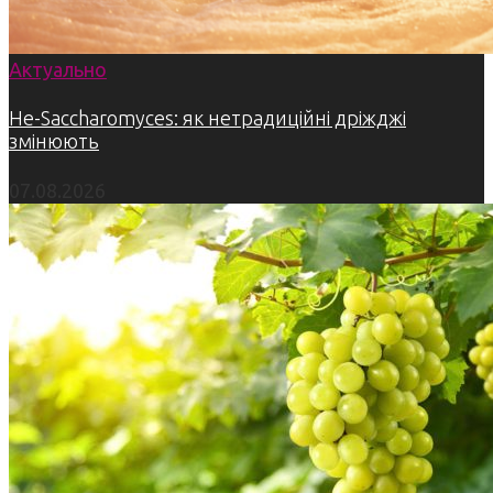
Актуально
Не-Saccharomyces: як нетрадиційні дріжджі
змінюють
07.08.2026