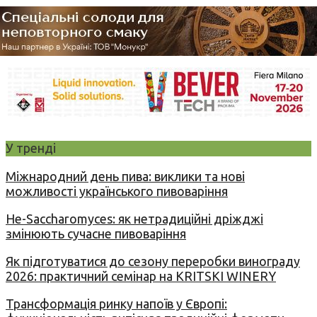
У тренді
Міжнародний день пива: виклики та нові
можливості українського пивоваріння
Не-Saccharomyces: як нетрадиційні дріжджі
змінюють сучасне пивоваріння
Як підготуватися до сезону переробки винограду
2026: практичний семінар на KRITSKI WINERY
Трансформація ринку напоїв у Європі: