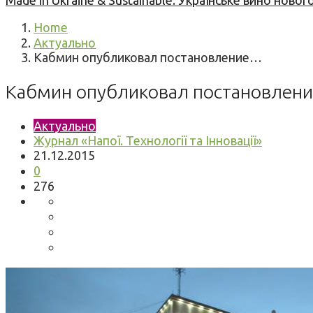
Made in Ukraine & Sustainable: Українське вино но
Home
Актуально
Кабмин опубликовал постановление…
Кабмин опубликовал постановление
Актуально
Журнал «Напої. Технології та Інновації»
21.12.2015
0
276