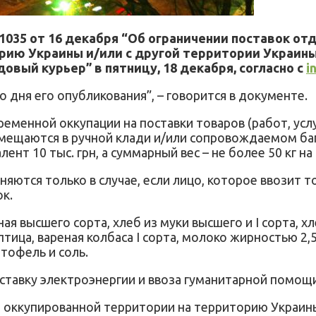
35 от 16 декабря “Об ограничении поставок отде
рию Украины и/или с другой территории Украин
овый курьер” в пятницу, 18 декабря, согласно с
i
о дня его опубликования”, – говорится в документе.
временной оккупации на поставки товаров (работ, у
мещаются в ручной клади и/или сопровождаемом баг
нт 10 тыс. грн, а суммарный вес – не более 50 кг на
яются только в случае, если лицо, которое ввозит 
ок.
ая высшего сорта, хлеб из муки высшего и I сорта, 
о, птица, вареная колбаса I сорта, молоко жирностью 
ртофель и соль.
ставку электроэнергии и ввоза гуманитарной помощи
 оккупированной территории на территорию Украины