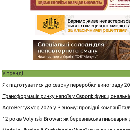
У тренді
Як підготуватися до сезону переробки винограду 2
Трансформація ринку напоїв у Європі: функціональні
AgroBerry&Veg 2026 у Рівному: провідні компанії гал
12 років Volynski Browar: як березнівська пивоварня