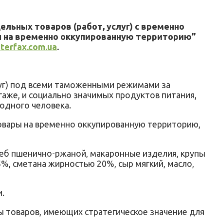
льных товаров (работ, услуг) с временно
ы на временно оккупированную территорию”
nterfax.com.ua
.
слуг) под всеми таможенными режимами за
аже, и социально значимых продуктов питания,
 одного человека.
товары на временно оккупированную территорию,
хлеб пшенично-ржаной, макаронные изделия, крупы
2,5%, сметана жирностью 20%, сыр мягкий, масло,
.
 товаров, имеющих стратегическое значение для