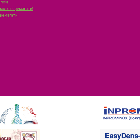
апоїв
чимося перемагати!
еремагати!