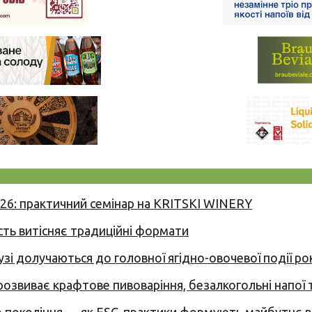
026: практичний семінар на KRITSKI WINERY
сть витісняє традиційні формати
узі долучаються до головної ягідно-овочевої події ро
 розвиває крафтове пивоваріння, безалкогольні напої 