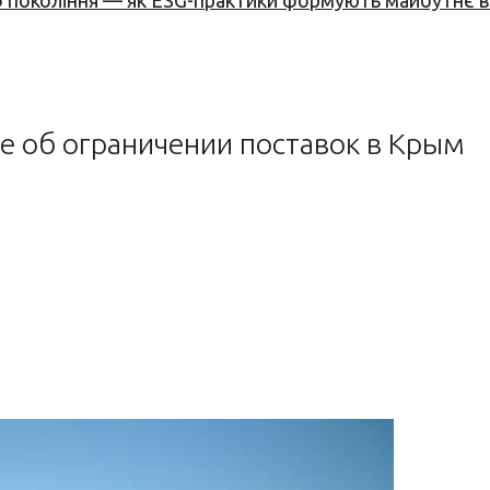
вого покоління — як ESG-практики формують майбутнє
 об ограничении поставок в Крым