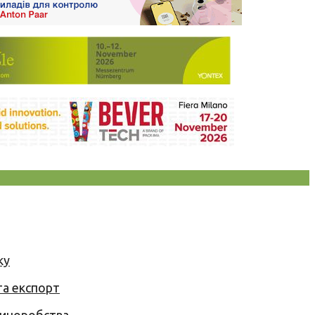
ку
та експорт