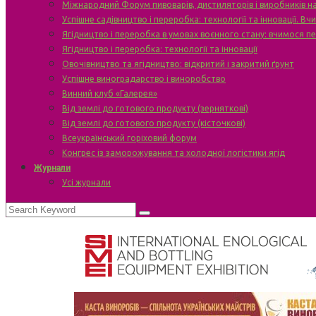
Міжнародний Форум пивоварів, дистиляторів і виробників н
Успішне садівництво і переробка: технології та інновації. В
Ягідництво і переробка в умовах воєнного стану: вчимося п
Ягідництво і переробка: технології та інновації
Овочівництво та ягідництво: відкритий і закритий ґрунт
Успішне виноградарство і виноробство
Винний клуб «Галерея»
Від землі до готового продукту (зерняткові)
Від землі до готового продукту (кісточкові)
Всеукраїнський горіховий форум
Конгрес із заморожування та холодної логістики ягід
Журнали
Усі журнали