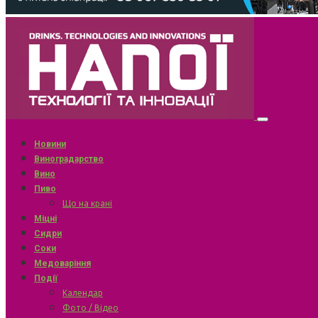
Новини
Виноградарство
Вино
Пиво
Що на крані
Міцні
Сидри
Соки
Медоваріння
Події
Календар
Фото / Відео