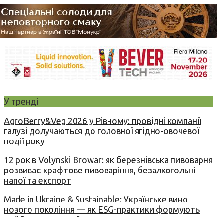
У тренді
AgroBerry&Veg 2026 у Рівному: провідні компанії
галузі долучаються до головної ягідно-овочевої
події року
12 років Volynski Browar: як березнівська пивоварня
розвиває крафтове пивоваріння, безалкогольні
напої та експорт
Made in Ukraine & Sustainable: Українське вино
нового покоління — як ESG-практики формують