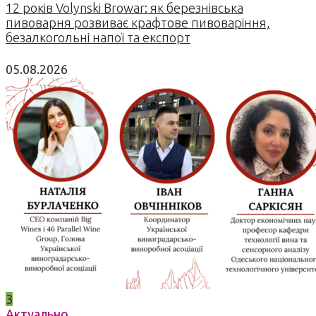
12 років Volynski Browar: як березнівська
пивоварня розвиває крафтове пивоваріння,
безалкогольні напої та експорт
05.08.2026
3
Актуально