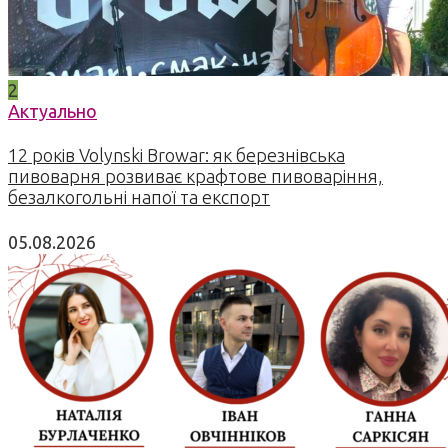
2
Актуально
12 років Volynski Browar: як березнівська
пивоварня розвиває крафтове пивоваріння,
безалкогольні напої та експорт
05.08.2026