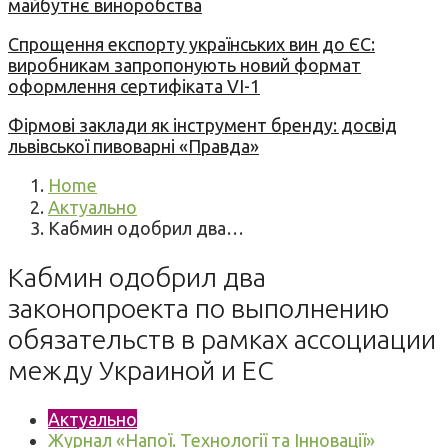
майбутнє виноробства
Спрощення експорту українських вин до ЄС:
виробникам запропонують новий формат
оформлення сертифіката VI-1
Фірмові заклади як інструмент бренду: досвід
львівської пивоварні «Правда»
Home
Актуально
Кабмин одобрил два…
Кабмин одобрил два
законопроекта по выполнению
обязательств в рамках ассоциации
между Украиной и ЕС
Актуально
Журнал «Напої. Технології та Інновації»