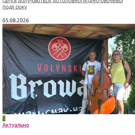
галузі долучаються до головної ягідно-овочевої
події року
05.08.2026
2
Актуально