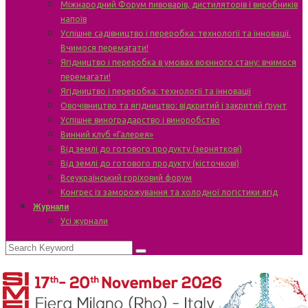
Міжнародний Форум пивоварів, дистиляторів і виробників
напоїв
Успішне садівництво і переробка: технології та інновації.
Вчимося перемагати!
Ягідництво і переробка в умовах воєнного стану: вчимося
перемагати!
Ягідництво і переробка: технології та інновації
Овочівництво та ягідництво: відкритий і закритий ґрунт
Успішне виноградарство і виноробство
Винний клуб «Галерея»
Від землі до готового продукту (зерняткові)
Від землі до готового продукту (кісточкові)
Всеукраїнський горіховий форум
Конгрес із заморожування та холодної логістики ягід
Журнали
Усі журнали