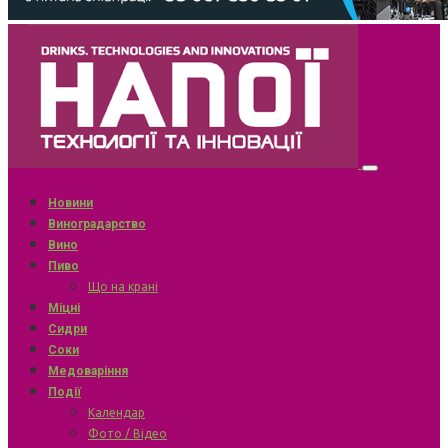
Новини
Виноградарство
Вино
Пиво
Що на крані
Міцні
Сидри
Соки
Медоваріння
Події
Календар
Фото / Відео