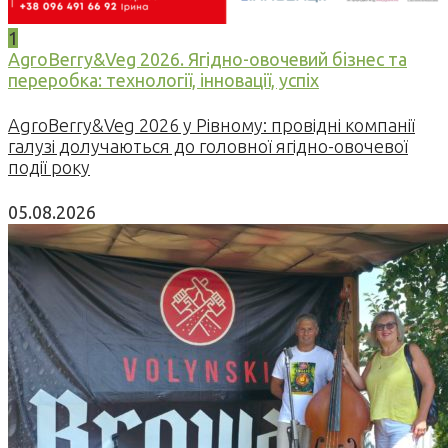
1
AgroBerry&Veg 2026. Ягідно-овочевий бізнес та
переробка: технології, інновації, успіх
AgroBerry&Veg 2026 у Рівному: провідні компанії
галузі долучаються до головної ягідно-овочевої
події року
05.08.2026