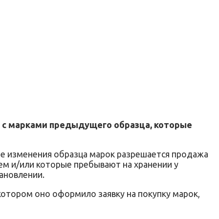
 с марками предыдущего образца, которые
ае изменения образца марок разрешается продажа
м и/или которые пребывают на хранении у
тановлении.
 котором оно оформило заявку на покупку марок,