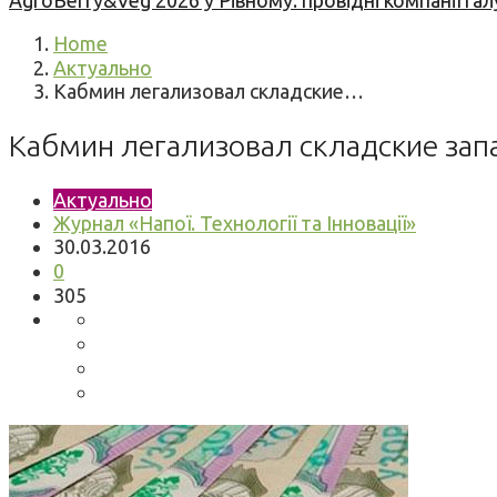
AgroBerry&Veg 2026 у Рівному: провідні компанії гал
Home
Актуально
Кабмин легализовал складские…
Кабмин легализовал складские зап
Актуально
Журнал «Напої. Технології та Інновації»
30.03.2016
0
305