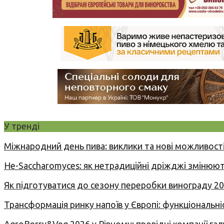
У тренді
Міжнародний день пива: виклики та нові можливості
Не-Saccharomyces: як нетрадиційні дріжджі змінюют
Як підготуватися до сезону переробки винограду 2
Трансформація ринку напоїв у Європі: функціональні