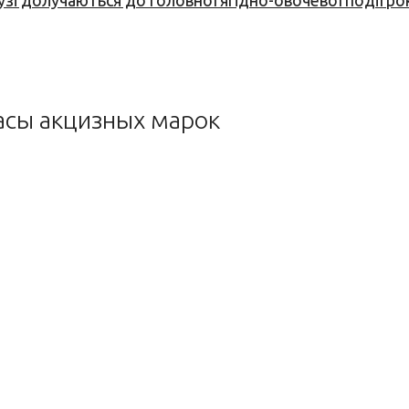
узі долучаються до головної ягідно-овочевої події ро
асы акцизных марок