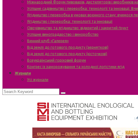
Міжнародний Форум пивоварів, дистиляторів і виробників н
Успішне садівництво і переробка: технології та інновації. В
Ягідництво і переробка в умовах воєнного стану: вчимося п
Ягідництво і переробка: технології та інновації
Овочівництво та ягідництво: відкритий і закритий ґрунт
Успішне виноградарство і виноробство
Винний клуб «Галерея»
Від землі до готового продукту (зерняткові)
Від землі до готового продукту (кісточкові)
Всеукраїнський горіховий форум
Конгрес із заморожування та холодної логістики ягід
Журнали
Усі журнали