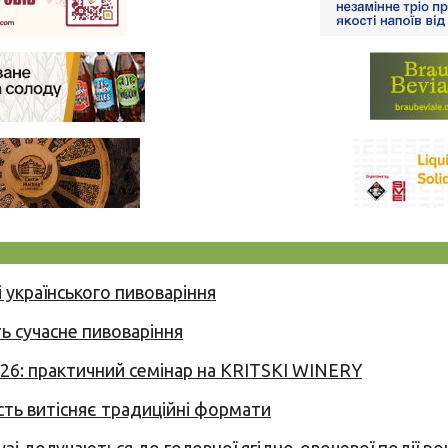
 українського пивоваріння
ь сучасне пивоваріння
026: практичний семінар на KRITSKI WINERY
сть витісняє традиційні формати