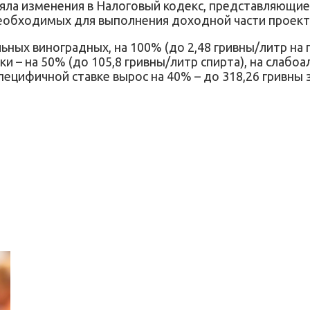
иняла изменения в Налоговый кодекс, представляющ
еобходимых для выполнения доходной части проекта
ьных виноградных, на 100% (до 2,48 гривны/литр на п
ки – на 50% (до 105,8 гривны/литр спирта), на слабо
специфичной ставке вырос на 40% – до 318,26 гривны 