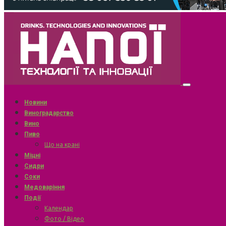
Новини
Виноградарство
Вино
Пиво
Що на крані
Міцні
Сидри
Соки
Медоваріння
Події
Календар
Фото / Відео