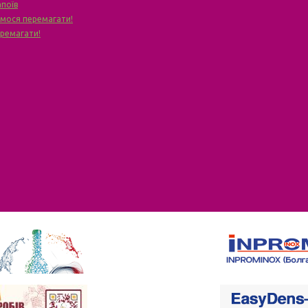
апоїв
чимося перемагати!
еремагати!