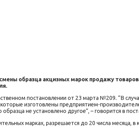
 смены образца акцизных марок продажу товаров
ля.
ственном постановлении от 23 марта №209. “В случ
 которые изготовлены предприятием-производителе
 образца не установлено другое”, – говорится в пос
тельных марках, разрешается до 20 числа месяца, в