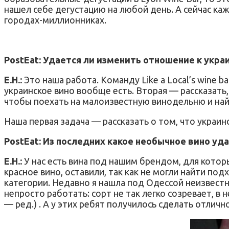
нашел себе дегустацию на любой день. А сейчас ка
городах-миллионниках.
PostEat: Удается ли изменить отношение к укра
Е.Н.:
Это наша работа. Команду Like a Local’s wine b
украинское вино вообще есть. Вторая — рассказать,
чтобы поехать на малоизвестную винодельню и найт
Наша первая задача — рассказать о том, что украин
PostEat: Из последних какое необычное вино уд
Е.Н.:
У нас есть вина под нашим брендом, для котор
красное вино, оставили, так как не могли найти под
категории. Недавно я нашла под Одессой неизвестн
непросто работать: сорт не так легко созревает, в
— ред.) . А у этих ребят получилось сделать отлич