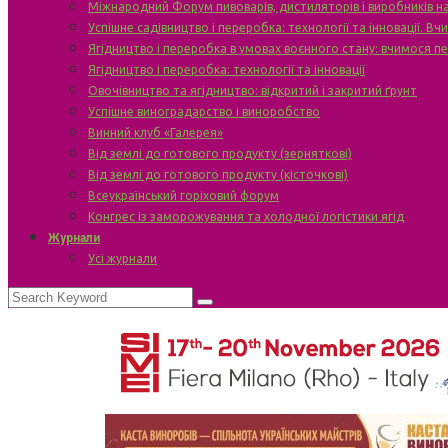
Міжнародний Форум пивоварів, дистиляторів і виробників н
Успішне садівництво і переробка: технології та інновації. В
Ягідництво і переробка в умовах воєнного стану: вчимося п
Ягідництво і переробка: технології та інновації
Овочівництво та ягідництво: відкритий і закритий ґрунт
Успішне виноградарство і виноробство
Винний клуб «Галерея»
Від землі до готового продукту (зерняткові)
Від землі до готового продукту (кісточкові)
Всеукраїнський горіховий форум
Конгрес із заморожування та холодної логістики ягід
Журнали
Усі журнали