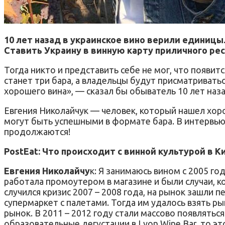
10 лет назад в украинское вино верили единицы
Ставить Украину в винную карту приличного рес
Тогда никто и представить себе не мог, что появится
станет три бара, а владельцы будут присматриваться
хорошего вина», — сказал бы обыватель 10 лет наза
Евгения Николайчук — человек, который нашел хорош
могут быть успешными в формате бара. В интервь
продолжаются!
PostEat: Что происходит с винной культурой в К
Евгения Николайчу
к: Я занимаюсь вином с 2005 го
работала промоутером в магазине и были случаи, к
случился кризис 2007 – 2008 года, на рынок зашли 
супермаркет с палетами. Тогда им удалось взять ры
рынок. В 2011 – 2012 году стали массово появлятьс
образовательные дегустации в Lyon Wine Bar, то эт