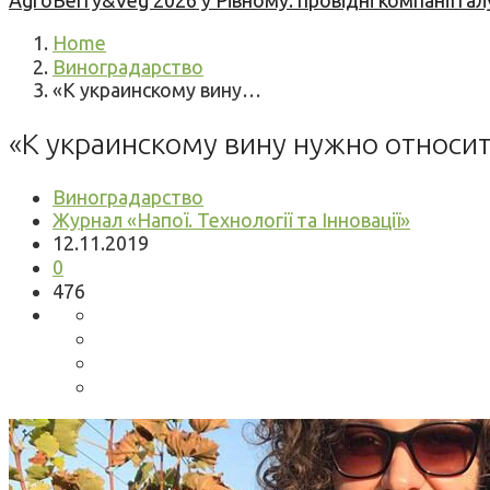
AgroBerry&Veg 2026 у Рівному: провідні компанії гал
Home
Виноградарство
«К украинскому вину…
«К украинскому вину нужно относит
Виноградарство
Журнал «Напої. Технології та Інновації»
12.11.2019
0
476