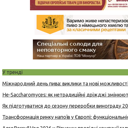
У тренді
Міжнародний день пива: виклики та нові можливості
Не-Saccharomyces: як нетрадиційні дріжджі змінюют
Як підготуватися до сезону переробки винограду 2
Трансформація ринку напоїв у Європі: функціональні