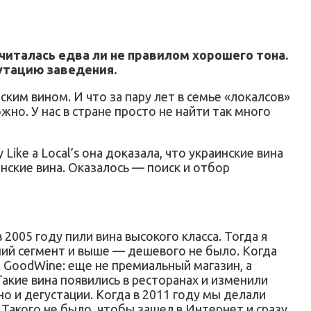
читалась едва ли не правилом хорошего тона.
путацию заведения.
нским вином. И что за пару лет в семье «локалсов»
жно. У нас в стране просто не найти так много
ike a Local’s она доказала, что украинские вина
инские вина. Оказалось — поиск и отбор
 2005 году пили вина высокого класса. Тогда я
дний сегмент и выше — дешевого не было. Когда
я GoodWine: еще не премиальный магазин, а
Такие вина появились в ресторанах и изменили
но и дегустации. Когда в 2011 году мы делали
 Такого не было, чтобы зашел в Интернет и сразу