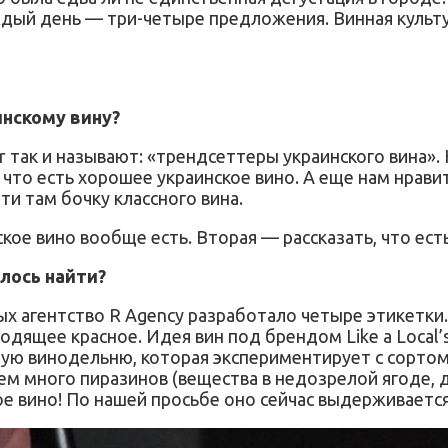
ждый день — три-четыре предложения. Винная культу
инскому вину?
ar так и называют: «трендсеттеры украинского вина».
 что есть хорошее украинское вино. А еще нам нрави
и там бочку классного вина.
ское вино вообще есть. Вторая — рассказать, что ест
алось найти?
ых агентство R Agency разработало четыре этикетки.
ходящее красное. Идея вин под брендом Like a Local’
ую винодельню, которая экспериментирует с сортом
 нем много пиразинов (вещества в недозрелой ягоде,
ное вино! По нашей просьбе оно сейчас выдерживается