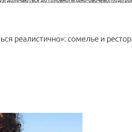
узі долучаються до головної ягідно-овочевої події ро
ься реалистично»: сомелье и ресто