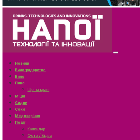
Новини
Виноградарство
Вино
Пиво
Що на крані
Міцні
Сидри
Соки
Медоваріння
Події
Календар
Фото / Відео