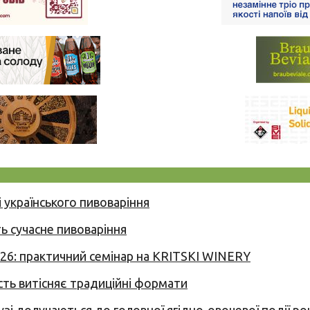
 українського пивоваріння
ь сучасне пивоваріння
026: практичний семінар на KRITSKI WINERY
сть витісняє традиційні формати