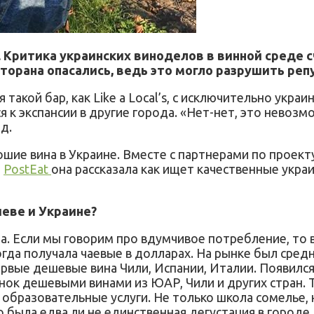
. Критика украинских виноделов в винной среде с
торана опасались, ведь это могло разрушить ре
 такой бар, как Like a Local’s, с исключительно украи
 к экспансии в другие города. «Нет-нет, это невозмо
д.
ие вина в Украине. Вместе с партнерами по проекту L
ю
PostEat
она рассказала как ищет качественные укра
иеве и Украине?
да. Если мы говорим про вдумчивое потребление, то в
огда получала чаевые в долларах. На рынке был сре
первые дешевые вина Чили, Испании, Италии. Появилс
нок дешевыми винами из ЮАР, Чили и других стран. 
я образовательные услуги. Не только школа сомелье, 
о была едва ли не единственная дегустация в городе.