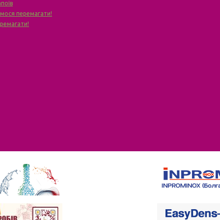
апоїв
чимося перемагати!
еремагати!