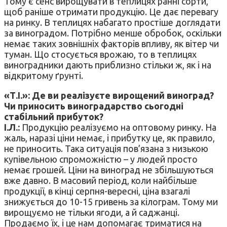
Тому є сенс вирощувати в теплицях ранні сорти,
щоб раніше отримати продукцію. Це дає перевагу
на ринку. В теплицях набагато простіше доглядати
за виноградом. Потрібно менше обробок, оскільки
немає таких зовнішніх факторів впливу, як вітер чи
туман. Що стосується врожаю, то в теплицях
виноградники дають приблизно стільки ж, як і на
відкритому ґрунті.
«Т.І.»: Де ви реалізуєте вирощений виноград?
Чи приносить виноградарство сьогодні
стабільний прибуток?
І.Л.:
Продукцію реалізуємо на оптовому ринку. На
жаль, наразі ціни немає, і прибутку це, як правило,
не приносить. Така ситуація пов’язана з низькою
купівельною спроможністю – у людей просто
немає грошей. Ціни на виноград не збільшуються
вже давно. В масовий період, коли найбільше
продукції, в кінці серпня-вересні, ціна взагалі
знижується до 10-15 гривень за кілограм. Тому ми
вирощуємо не тільки ягоди, а й саджанці.
Продаємо їх, і це нам допомагає триматися на