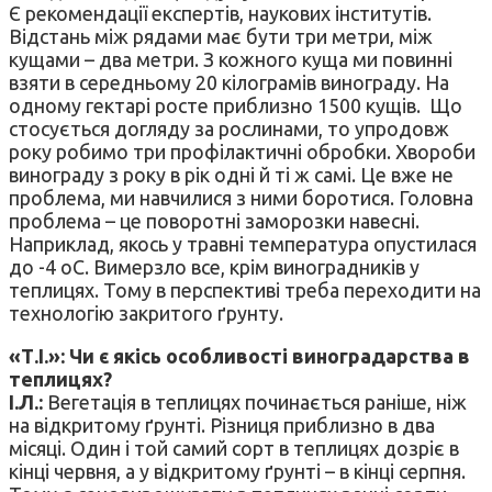
Є рекомендації експертів, наукових інститутів.
Відстань між рядами має бути три метри, між
кущами – два метри. З кожного куща ми повинні
взяти в середньому 20 кілограмів винограду. На
одному гектарі росте приблизно 1500 кущів. Що
стосується догляду за рослинами, то упродовж
року робимо три профілактичні обробки. Хвороби
винограду з року в рік одні й ті ж самі. Це вже не
проблема, ми навчилися з ними боротися. Головна
проблема – це поворотні заморозки навесні.
Наприклад, якось у травні температура опустилася
до -4 оС. Вимерзло все, крім виноградників у
теплицях. Тому в перспективі треба переходити на
технологію закритого ґрунту.
«Т.І.»: Чи є якісь особливості виноградарства в
теплицях?
І.Л.:
Вегетація в теплицях починається раніше, ніж
на відкритому ґрунті. Різниця приблизно в два
місяці. Один і той самий сорт в теплицях дозріє в
кінці червня, а у відкритому ґрунті – в кінці серпня.