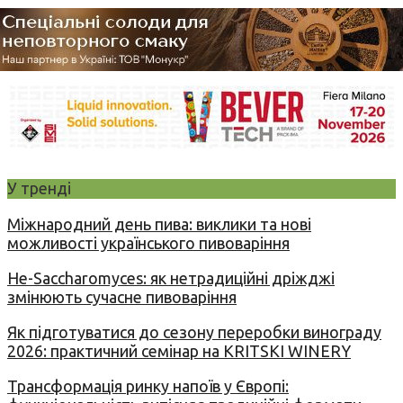
У тренді
Міжнародний день пива: виклики та нові
можливості українського пивоваріння
Не-Saccharomyces: як нетрадиційні дріжджі
змінюють сучасне пивоваріння
Як підготуватися до сезону переробки винограду
2026: практичний семінар на KRITSKI WINERY
Трансформація ринку напоїв у Європі: