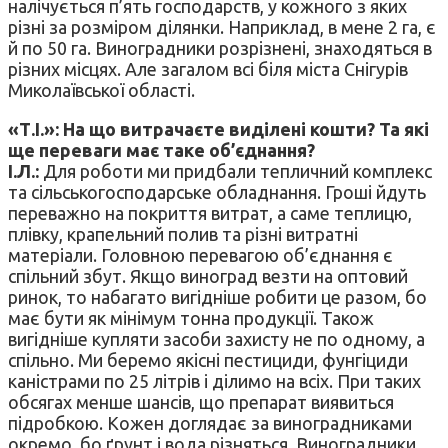
налічується п’ять господарств, у кожного з яких
різні за розміром ділянки. Наприклад, в мене 2 га, є
й по 50 га. Виноградники розрізнені, знаходяться в
різних місцях. Але загалом всі біля міста Снігурів
Миколаївської області.
«Т.І.»: На що витрачаєте виділені кошти? Та які
ще переваги має таке об’єднання?
І.Л.:
Для роботи ми придбали тепличний комплекс
та сільськогосподарське обладнання. Гроші йдуть
переважно на покриття витрат, а саме теплицю,
плівку, крапельний полив та різні витратні
матеріали. Головною перевагою об’єднання є
спільний збут. Якщо виноград везти на оптовий
ринок, то набагато вигідніше робити це разом, бо
має бути як мінімум тонна продукції. Також
вигідніше купляти засоби захисту не по одному, а
спільно. Ми беремо якісні пестициди, фунгіциди
каністрами по 25 літрів і ділимо на всіх. При таких
обсягах менше шансів, що препарат виявиться
підробкою. Кожен доглядає за виноградниками
окремо, бо ґрунт і вода різняться. Виноградники