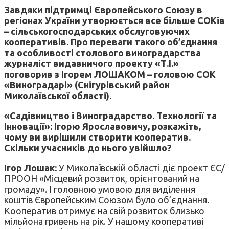
Завдяки підтримці Європейського Союзу в
регіонах України утворюється все більше СОКів
– сільськогосподарських обслуговуючих
кооперативів. Про переваги такого об’єднання
та особливості столового виноградарства
журналіст видавничого проекту «Т.І.»
поговорив з Ігорем ЛОШАКОМ – головою СОК
«Виноградарі» (Снігурівський район
Миколаївської області).
«Садівництво і Виноградарство. Технології та
Інновації»: Ігорю Ярославовичу, розкажіть,
чому ви вирішили створити кооператив.
Скільки учасників до нього увійшло?
Ігор Лошак:
У Миколаївській області діє проект ЄС/
ПРООН «Місцевий розвиток, орієнтований на
громаду». І головною умовою для виділення
коштів Європейським Союзом було об’єднання.
Кооператив отримує на свій розвиток близько
мільйона гривень на рік. У нашому кооперативі