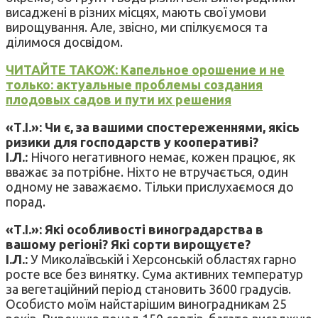
висаджені в різних місцях, мають свої умови
вирощування. Але, звісно, ми спілкуємося та
ділимося досвідом.
ЧИТАЙТЕ ТАКОЖ: Капельное орошение и не
только: актуальные проблемы создания
плодовых садов и пути их решения
«Т.І.»: Чи є, за вашими спостереженнями, якісь
ризики для господарств у кооперативі?
І.Л.:
Нічого негативного немає, кожен працює, як
вважає за потрібне. Ніхто не втручається, один
одному не заважаємо. Тільки прислухаємося до
порад.
«Т.І.»: Які особливості виноградарства в
вашому регіоні? Які сорти вирощуєте?
І.Л.:
У Миколаївській і Херсонській областях гарно
росте все без винятку. Сума активних температур
за вегетаційний період становить 3600 градусів.
Особисто моїм найстарішим виноградникам 25