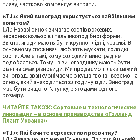
плаву, частково компенсує витрати.
«Т.І.»: Який виноград користується найбільшим
попитом?
І.Л.:
Наразі ринок вимагає сортів рожевих,
червоних кольорів і пальчикоподібної форми.
Звісно, ягоди мають бути крупноплідні, красиві. В
основному споживачі люблять мускати, солодкі
сорти. Але є такі, кому солодкий виноград не
подобається. Тому на винограднику мають бути
різні на смак різновиди. Ми продаємо тільки свіжий
виноград, зранку знімаємо з куща грона і веземо на
ринок, який знаходиться за годину їзди. Виноград
має бути вищого ґатунку, з ягодами одного
розміру.
ЧИТАЙТЕ ТАКОЖ: Сортовые и технологические
инновации – в основе производства «Голланд
Плант Украина»
«Т.І.»: Які бачите перспективи розвитку?
І.Л.:
Я вважаю, що наразі їх немає. При такій ціновій