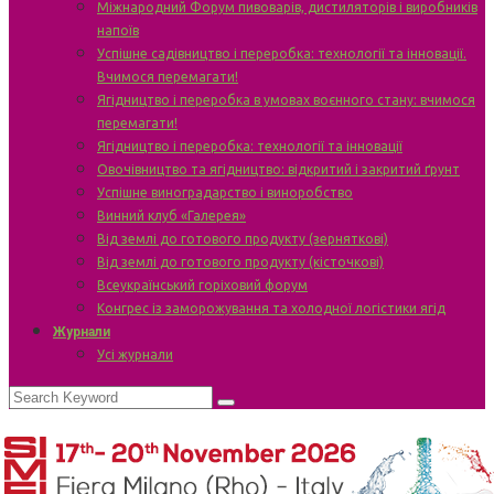
Міжнародний Форум пивоварів, дистиляторів і виробників
напоїв
Успішне садівництво і переробка: технології та інновації.
Вчимося перемагати!
Ягідництво і переробка в умовах воєнного стану: вчимося
перемагати!
Ягідництво і переробка: технології та інновації
Овочівництво та ягідництво: відкритий і закритий ґрунт
Успішне виноградарство і виноробство
Винний клуб «Галерея»
Від землі до готового продукту (зерняткові)
Від землі до готового продукту (кісточкові)
Всеукраїнський горіховий форум
Конгрес із заморожування та холодної логістики ягід
Журнали
Усі журнали