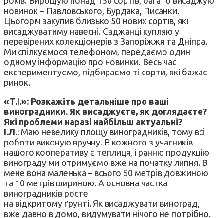
років. Вирощую понад 150 сортів, багато висаджую
новинок – Павловського, Бурдака, Писанки.
Цьогоріч закупив близько 50 нових сортів, які
висаджуватиму навесні. Саджанці купляю у
перевірених колекціонерів з Запоріжжя та Дніпра.
Ми спілкуємося телефоном, передаємо один
одному інформацію про новинки. Весь час
експериментуємо, підбираємо ті сорти, які бажає
ринок.
«Т.І.»: Розкажіть детальніше про ваші
виноградники. Як висаджуєте, як доглядаєте?
Які проблеми наразі найбільш актуальні?
І.Л.:
Маю невелику площу виноградників, тому всі
роботи виконую вручну. В кожного з учасників
нашого кооперативу є теплиця, і ранню продукцію
винограду ми отримуємо вже на початку липня. В
мене вона маленька – всього 50 метрів довжиною
та 10 метрів шириною. А основна частка
виноградників росте
на відкритому ґрунті. Як висаджувати виноград,
вже давно відомо, видумувати нічого не потрібно.