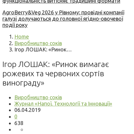
функціональність витісняє традиційні формати
AgroBerry&Veg 2026 у Рівному: провідні компанії
галузі долучаються до головної ягідно-овочевої
події року
Home
Виробництво соків
Ігор ЛОШАК: «Ринок…
Ігор ЛОШАК: «Ринок вимагає
рожевих та червоних сортів
винограду»
Виробництво соків
Журнал «Напої. Технології та Інновації»
06.04.2019
0
638