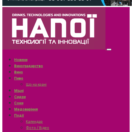
Новини
Виноградарство
Вино
Пиво
Що на крані
Міцні
Сидри
Соки
Медоваріння
Події
Календар
Фото / Відео