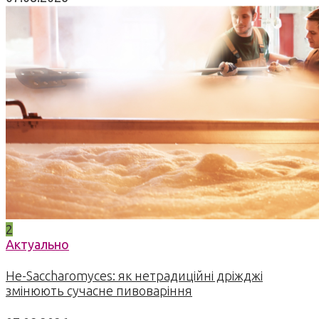
2
Актуально
Не-Saccharomyces: як нетрадиційні дріжджі
змінюють сучасне пивоваріння