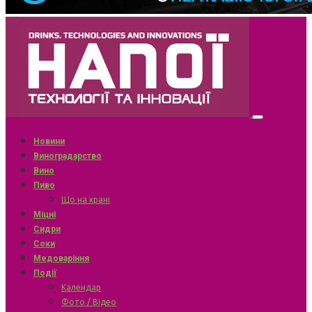
Новини
Виноградарство
Вино
Пиво
Що на крані
Міцні
Сидри
Соки
Медоваріння
Події
Календар
Фото / Відео