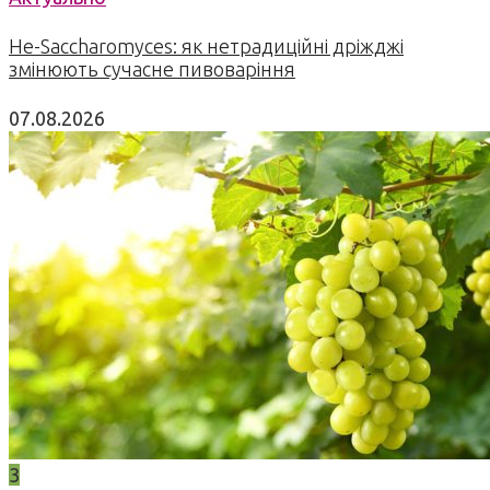
Не-Saccharomyces: як нетрадиційні дріжджі
змінюють сучасне пивоваріння
07.08.2026
3