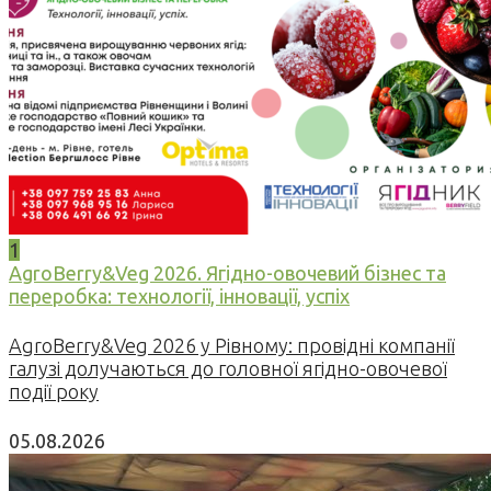
1
AgroBerry&Veg 2026. Ягідно-овочевий бізнес та
переробка: технології, інновації, успіх
AgroBerry&Veg 2026 у Рівному: провідні компанії
галузі долучаються до головної ягідно-овочевої
події року
05.08.2026