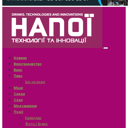
Новини
Виноградарство
Вино
Пиво
Що на крані
Міцні
Сидри
Соки
Медоваріння
Події
Календар
Фото / Відео