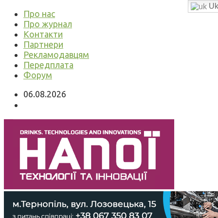
Uk
Про нас
Про журнал
Контакти
Партнери
Рекламодавцям
Передплата
Форум
06.08.2026