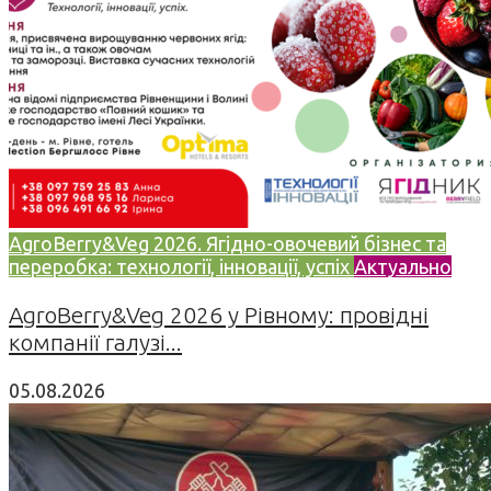
AgroBerry&Veg 2026. Ягідно-овочевий бізнес та
переробка: технології, інновації, успіх
Актуально
AgroBerry&Veg 2026 у Рівному: провідні
компанії галузі...
05.08.2026