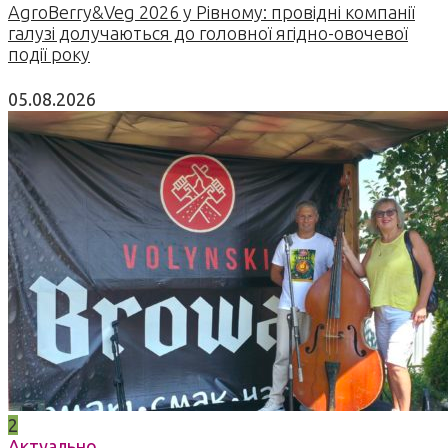
AgroBerry&Veg 2026 у Рівному: провідні компанії
галузі долучаються до головної ягідно-овочевої
події року
05.08.2026
2
Актуально