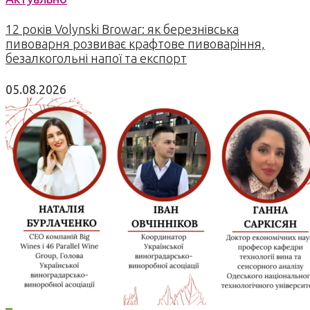
12 років Volynski Browar: як березнівська
пивоварня розвиває крафтове пивоваріння,
безалкогольні напої та експорт
05.08.2026