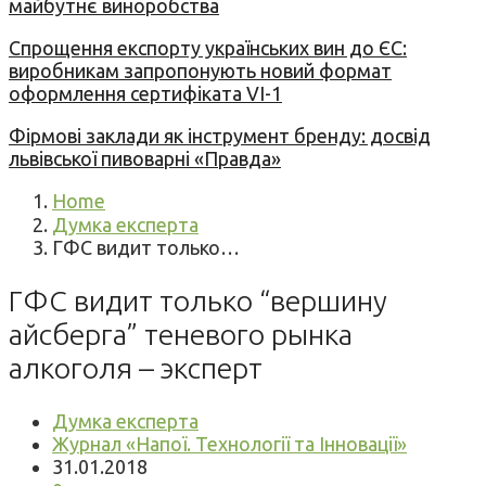
майбутнє виноробства
Спрощення експорту українських вин до ЄС:
виробникам запропонують новий формат
оформлення сертифіката VI-1
Фірмові заклади як інструмент бренду: досвід
львівської пивоварні «Правда»
Home
Думка експерта
ГФС видит только…
ГФС видит только “вершину
айсберга” теневого рынка
алкоголя – эксперт
Думка експерта
Журнал «Напої. Технології та Інновації»
31.01.2018