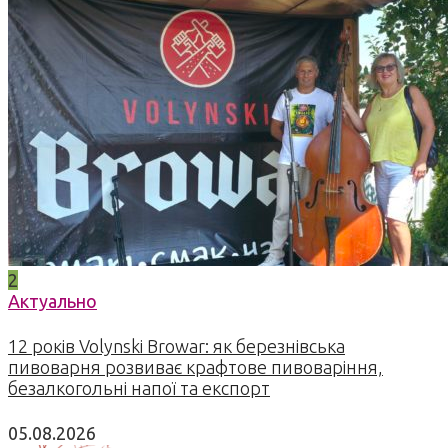
2
Актуально
12 років Volynski Browar: як березнівська
пивоварня розвиває крафтове пивоваріння,
безалкогольні напої та експорт
05.08.2026