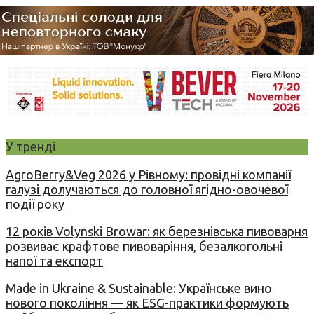
У тренді
AgroBerry&Veg 2026 у Рівному: провідні компанії
галузі долучаються до головної ягідно-овочевої
події року
12 років Volynski Browar: як березнівська пивоварня
розвиває крафтове пивоваріння, безалкогольні
напої та експорт
Made in Ukraine & Sustainable: Українське вино
нового покоління — як ESG-практики формують