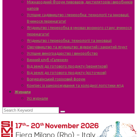
Міжнародний Форум пивоварів, дистиляторів і виробників
напоїв
Успішне садівництво і переробка: технології та інновації.
Вчимося перемагати!
Ягідництво і переробка в умовах воєнного стану: вчимося
перемагати!
Ягідництво і переробка: технології та інновації
Овочівництво та ягідництво: відкритий і закритий ґрунт
Успішне виноградарство і виноробство
Винний клуб «Галерея»
Від землі до готового продукту (зерняткові)
Від землі до готового продукту (кісточкові)
Всеукраїнський горіховий форум
Конгрес із заморожування та холодної логістики ягід
Журнали
Усі журнали