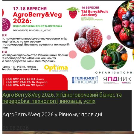
AgroBerry&Veg 2026. Ягідно-овочевий бізнес та
переробка: технології, інновації, успіх
AgroBerry&Veg 2026 у Рівному: провідні
05.08.2026