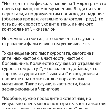
“Но то, что там фискалы нашли на 1 млрд грн – это
очень скромно, по моему мнению. Люди пить не
перестали, а по документам происходит падение
(объемов продаж легального алкоголя – ред.), то
есть рынок просто уходит в тень, и никакого
контроля нет”, – сказал он.
Несмеянов отметил, что количество случаев
отравления фальсификатом увеличивается.
“Украинцы много пьют суррогата, самогона и
аптечных настоек, в частности, настоек
боярышника. Количество случаев от отравления
суррогатом растут”, – сказал он и добавил, что
торговля суррогатом “выходит” из подполья и
проникает на полке вполне порядочных
магазинов. Такие случаи, в частности, были
зафиксированы в Чернигове.
“Вообще, нужно проводить экспертизы, но
визуально очень много подозрительного алкоголя
даже на прилавках супермаркетов. Они не