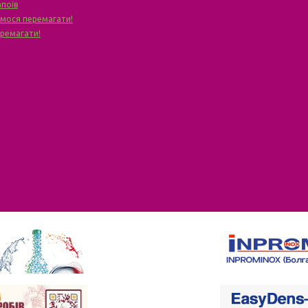
апоїв
чимося перемагати!
еремагати!