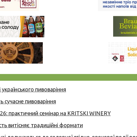
 українського пивоваріння
ь сучасне пивоваріння
026: практичний семінар на KRITSKI WINERY
сть витісняє традиційні формати