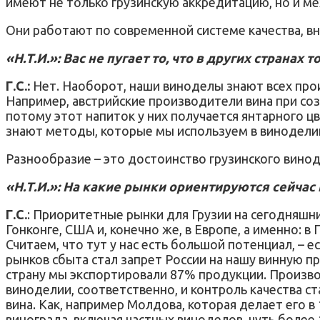
имеют не только грузинскую аккредитацию, но и 
Они работают по современной системе качества, в
«Н.Т.И.»: Вас не пугает то, что в других странах
Г.С.:
Нет. Наоборот, наши виноделы знают всех про
Например, австрийские производители вина при соз
потому этот напиток у них получается янтарного ц
знают методы, которые мы используем в виноделии. 
Разнообразие – это достоинство грузинского винод
«Н.Т.И.»: На какие рынки ориентируются сейчас
Г.С.
: Приоритетные рынки для Грузии на сегодняшни
Гонконге, США и, конечно же, в Европе, а именно: 
Считаем, что тут у нас есть большой потенциал, –
рынков сбыта стал запрет России на нашу винную пр
страну мы экспортировали 87% продукции. Произво
виноделии, соответственно, и контроль качества с
вина. Как, например Молдова, которая делает его в 
винограда, включая частных виноделов, чуть более 1