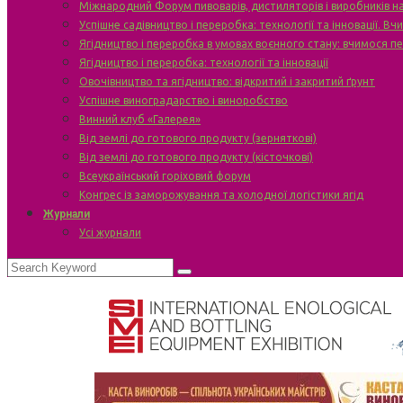
Міжнародний Форум пивоварів, дистиляторів і виробників н
Успішне садівництво і переробка: технології та інновації. В
Ягідництво і переробка в умовах воєнного стану: вчимося п
Ягідництво і переробка: технології та інновації
Овочівництво та ягідництво: відкритий і закритий ґрунт
Успішне виноградарство і виноробство
Винний клуб «Галерея»
Від землі до готового продукту (зерняткові)
Від землі до готового продукту (кісточкові)
Всеукраїнський горіховий форум
Конгрес із заморожування та холодної логістики ягід
Журнали
Усі журнали