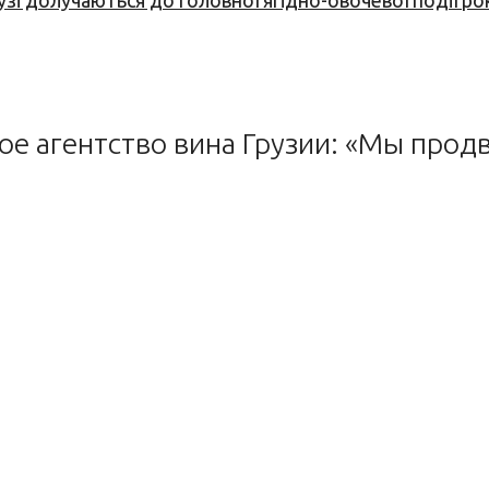
узі долучаються до головної ягідно-овочевої події ро
е агентство вина Грузии: «Мы продв