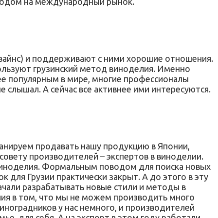
ыходом на международный рынок.
 вайнс) и поддерживают с ними хорошие отношения.
пользуют грузинский метод виноделия. Именно
лее популярным в мире, многие профессионалы
е слышал. А сейчас все активнее ими интересуются.
ланируем продавать нашу продукцию в Японии,
 совету производителей – экспертов в виноделии.
х виноделия. Формальным поводом для поиска новых
к для Грузии практически закрыт. А до этого в эту
чали разрабатывать новые стили и методы в
лия в том, что мы не можем производить много
 виноградников у нас немного, и производителей
ье, для себя. А на экспорт в этом году работали