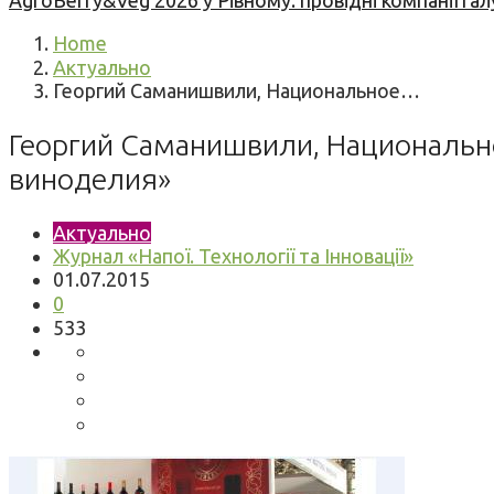
AgroBerry&Veg 2026 у Рівному: провідні компанії гал
Home
Актуально
Георгий Саманишвили, Национальное…
Георгий Саманишвили, Национально
виноделия»
Актуально
Журнал «Напої. Технології та Інновації»
01.07.2015
0
533