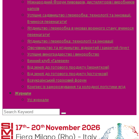
Міжнародний Форум пивоварів, дистиляторів і виробників
напоїв
Успішне садівництво і переробка: технології та інновації.
Вчимося перемагати!
Ягідництво і переробка в умовах воєнного стану: вчимося
перемагати!
Ягідництво і переробка: технології та інновації
Овочівництво та ягідництво: відкритий і закритий ґрунт
Успішне виноградарство і виноробство
Винний клуб «Галерея»
Від землі до готового продукту (зерняткові)
Від землі до готового продукту (кісточкові)
Всеукраїнський горіховий форум
Конгрес із заморожування та холодної логістики ягід
Журнали
Усі журнали