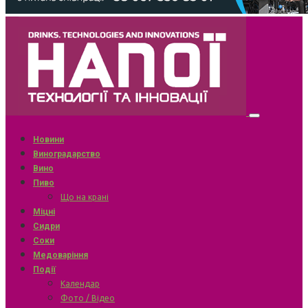
Новини
Виноградарство
Вино
Пиво
Що на крані
Міцні
Сидри
Соки
Медоваріння
Події
Календар
Фото / Відео