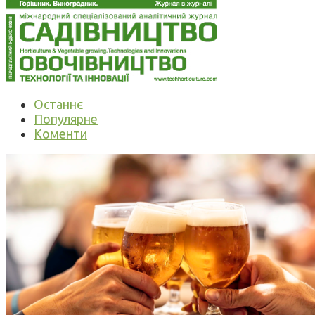
Останнє
Популярне
Коменти