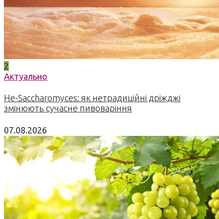
2
Актуально
Не-Saccharomyces: як нетрадиційні дріжджі
змінюють сучасне пивоваріння
07.08.2026