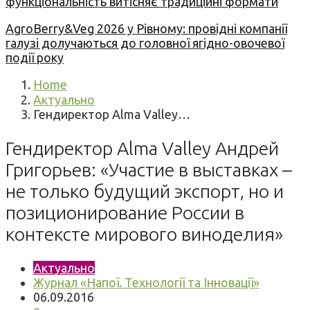
функціональність витісняє традиційні формати
AgroBerry&Veg 2026 у Рівному: провідні компанії
галузі долучаються до головної ягідно-овочевої
події року
Home
Актуально
Гендиректор Alma Valley…
Гендиректор Alma Valley Андрей
Григорьев: «Участие в выставках –
не только будущий экспорт, но и
позиционирование России в
контексте мирового виноделия»
Актуально
Журнал «Напої. Технології та Інновації»
06.09.2016