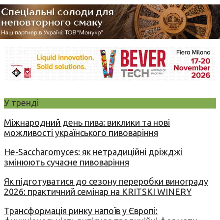
У тренді
Міжнародний день пива: виклики та нові
можливості українського пивоваріння
Не-Saccharomyces: як нетрадиційні дріжджі
змінюють сучасне пивоваріння
Як підготуватися до сезону переробки винограду
2026: практичний семінар на KRITSKI WINERY
Трансформація ринку напоїв у Європі: