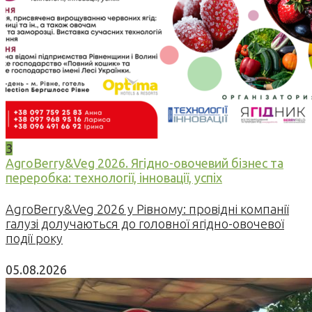
3
AgroBerry&Veg 2026. Ягідно-овочевий бізнес та
переробка: технології, інновації, успіх
AgroBerry&Veg 2026 у Рівному: провідні компанії
галузі долучаються до головної ягідно-овочевої
події року
05.08.2026