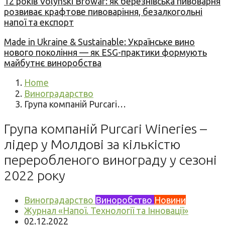
12 років Volynski Browar: як березнівська пивоварня
розвиває крафтове пивоваріння, безалкогольні
напої та експорт
Made in Ukraine & Sustainable: Українське вино
нового покоління — як ESG-практики формують
майбутнє виноробства
Home
Виноградарство
Група компаній Purcari…
Група компаній Purcari Wineries –
лідер у Молдові за кількістю
переробленого винограду у сезоні
2022 року
Виноградарство
Виноробство
Новини
Журнал «Напої. Технології та Інновації»
02.12.2022