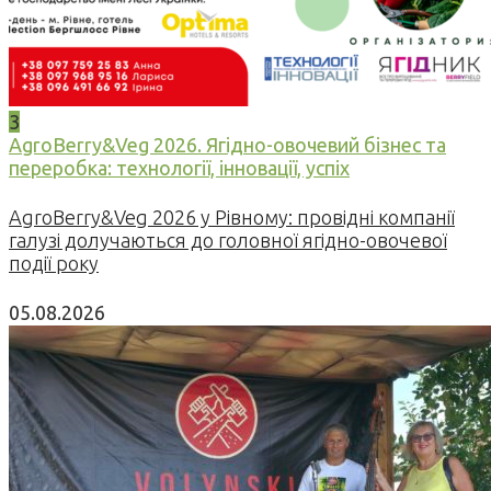
3
AgroBerry&Veg 2026. Ягідно-овочевий бізнес та
переробка: технології, інновації, успіх
AgroBerry&Veg 2026 у Рівному: провідні компанії
галузі долучаються до головної ягідно-овочевої
події року
05.08.2026