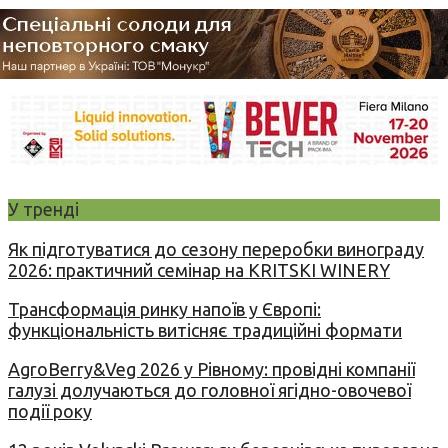
У тренді
Як підготуватися до сезону переробки винограду
2026: практичний семінар на KRITSKI WINERY
Трансформація ринку напоїв у Європі:
функціональність витісняє традиційні формати
AgroBerry&Veg 2026 у Рівному: провідні компанії
галузі долучаються до головної ягідно-овочевої
події року