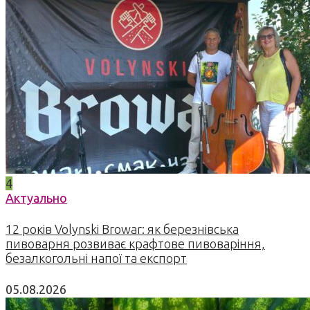
4
Актуально
12 років Volynski Browar: як березнівська
пивоварня розвиває крафтове пивоваріння,
безалкогольні напої та експорт
05.08.2026