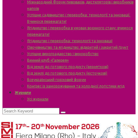
Міжнародний Форум пивоварів, дистиляторів і виробників
напоїв
Успішне садівництво і переробка: технології та інновації.
Вчимося перемагати!
Ягідництво і переробка в умовах воєнного стану: вчимося
перемагати!
Ягідництво і переробка: технології та інновації
Овочівництво та ягідництво: відкритий і закритий ґрунт
Успішне виноградарство і виноробство
Винний клуб «Галерея»
Від землі до готового продукту (зерняткові)
Від землі до готового продукту (кісточкові)
Всеукраїнський горіховий форум
Конгрес із заморожування та холодної логістики ягід
Журнали
Усі журнали