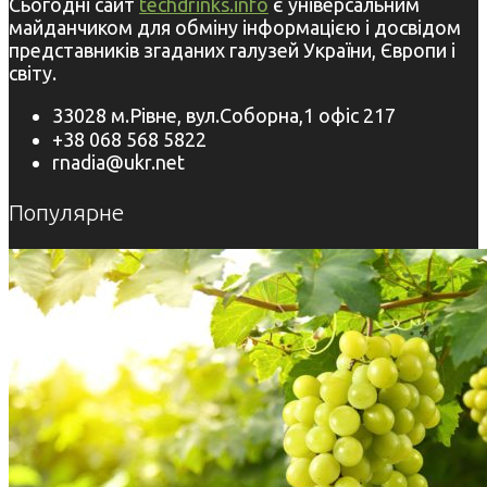
Сьогодні сайт
techdrinks.info
є універсальним
майданчиком для обміну інформацією і досвідом
представників згаданих галузей України, Європи і
світу.
33028 м.Рівне, вул.Соборна,1 офіс 217
+38 068 568 5822
rnadia@ukr.net
Популярне