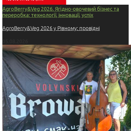
AgroBerry&Veg 2026. Ягідно-овочевий бізнес та
переробка: технології, інновації, успіх
AgroBerry&Veg 2026 у Рівному: провідні
05.08.2026