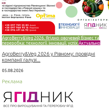
AgroBerry&Veg 2026. Ягідно-овочевий бізнес та
переробка: технології, інновації, успіх
Актуально
AgroBerry&Veg 2026 у Рівному: провідні
компанії галузі...
05.08.2026
Реклама