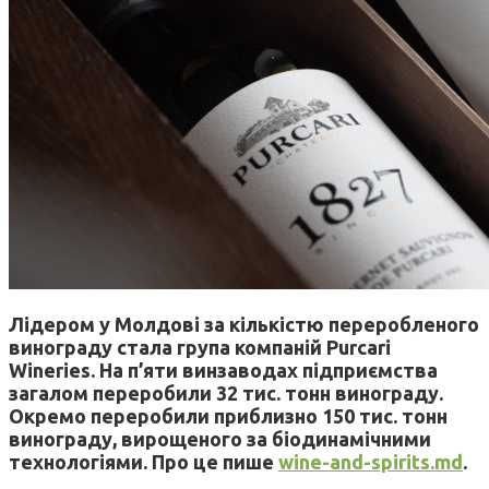
Лідером у Молдові за кількістю переробленого
винограду стала група компаній Purcari
Wineries. На п’яти винзаводах підприємства
загалом переробили 32 тис. тонн винограду.
Окремо переробили приблизно 150 тис. тонн
винограду, вирощеного за біодинамічними
технологіями. Про це пише
wine-and-spirits.md
.