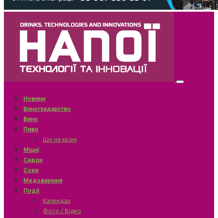
Новини
Виноградарство
Вино
Пиво
Що на крані
Міцні
Сидри
Соки
Медоваріння
Події
Календар
Фото / Відео