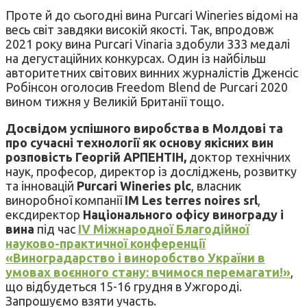
Проте й до сьогодні вина Purcari Wineries відомі на
весь світ завдяки високій якості. Так, впродовж
2021 року вина Purcari Vinaria здобули 333 медалі
на дегустаційних конкурсах. Один із найбільш
авторитетних світових винних журналістів Дженсіс
Робінсон оголосив Freedom Blend de Purcari 2020
вином тижня у Великій Британії тощо.
Досвідом успішного виробства в Молдові та
про сучасні технології як основу якісних вин
розповість Георгій АРПЕНТІН,
доктор технічних
наук, професор, директор із досліджень, розвитку
та інновацій
Purcari Wineries plc
, власник
виноробної компанії
IM Les terres noires srl
,
ексдиректор
Національного офісу винограду і
вина
під час
IV Міжнародної Благодійної
науково-практичної конференції
«Виноградарство і виноробство України в
умовах воєнного стану: вчимося перемагати!»
,
що відбудеться 15-16 грудня в Ужгороді.
Запрошуємо взяти участь.