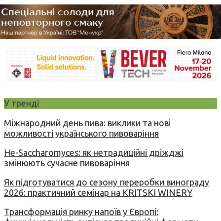
У тренді
Міжнародний день пива: виклики та нові
можливості українського пивоваріння
Не-Saccharomyces: як нетрадиційні дріжджі
змінюють сучасне пивоваріння
Як підготуватися до сезону переробки винограду
2026: практичний семінар на KRITSKI WINERY
Трансформація ринку напоїв у Європі: