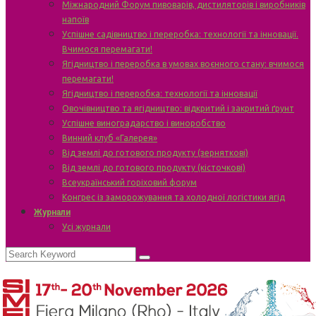
Міжнародний Форум пивоварів, дистиляторів і виробників
напоїв
Успішне садівництво і переробка: технології та інновації.
Вчимося перемагати!
Ягідництво і переробка в умовах воєнного стану: вчимося
перемагати!
Ягідництво і переробка: технології та інновації
Овочівництво та ягідництво: відкритий і закритий ґрунт
Успішне виноградарство і виноробство
Винний клуб «Галерея»
Від землі до готового продукту (зерняткові)
Від землі до готового продукту (кісточкові)
Всеукраїнський горіховий форум
Конгрес із заморожування та холодної логістики ягід
Журнали
Усі журнали