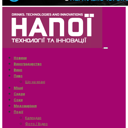
Новини
Виноградарство
Вино
Пиво
Що на крані
Міцні
Сидри
Соки
Медоваріння
Події
Календар
Фото / Відео