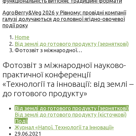
функціональність витісняє традиційні формати
AgroBerry&Veg 2026 у Рівному: провідні компанії
галузі долучаються до головної ягідно-овочевої
події року
Home
Від землі до готового продукту (зерняткові)
Фотозвіт з міжнародної…
Фотозвіт з міжнародної науково-
практичної конференції
«Технології та інновації: від землі –
до готового продукту»
Від землі до готового продукту (зерняткові)
Від землі до готового продукту (кісточкові)
Події
Журнал «Напої. Технології та Інновації»
29.06.2021