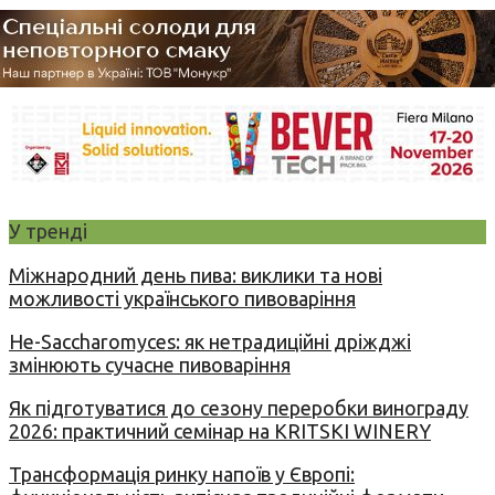
У тренді
Міжнародний день пива: виклики та нові
можливості українського пивоваріння
Не-Saccharomyces: як нетрадиційні дріжджі
змінюють сучасне пивоваріння
Як підготуватися до сезону переробки винограду
2026: практичний семінар на KRITSKI WINERY
Трансформація ринку напоїв у Європі: