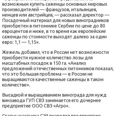
возможным купить саженцы основных мировых
производителей — французов, итальянцев,
немцев или австрийцев, — рассказал директор —
Посадочный материал для новых виноградников
приобретен в питомнике Сербии по цене до 80
евроцентов и ниже, в то время как европейские
саженцы по стоимости выходят далеко за один
евро: 1,1 — 1,15».
Жежель добавил, что в России нет возможности
приобрести нужное количество лозы для
масштабных посадок в 150 га. «Анализ
предложений отечественных питомников показал,
что это большая проблема — в России не
выращиваются качественные саженцы в таком
количестве».
Высадкой и выращиванием винограда для нужд
винзавода ГУП СВЗ занимается его дочернее
предприятие ООО СВЗ «Агро».
Статус участника СЭЗ позволил предприятию