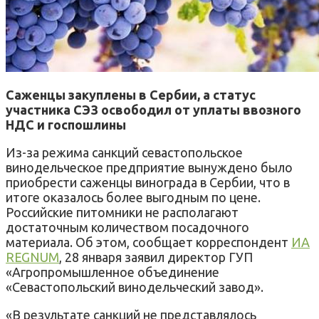
Саженцы закуплены в Сербии, а статус
участника СЭЗ освободил от уплаты ввозного
НДС и госпошлины
Из-за режима санкций севастопольское
винодельческое предприятие вынуждено было
приобрести саженцы винограда в Сербии, что в
итоге оказалось более выгодным по цене.
Российские питомники не располагают
достаточным количеством посадочного
материала. Об этом, сообщает корреспондент
ИА
REGNUM
, 28 января заявил директор ГУП
«Агропромышленное объединение
«Севастопольский винодельческий завод».
«В результате санкций не представлялось