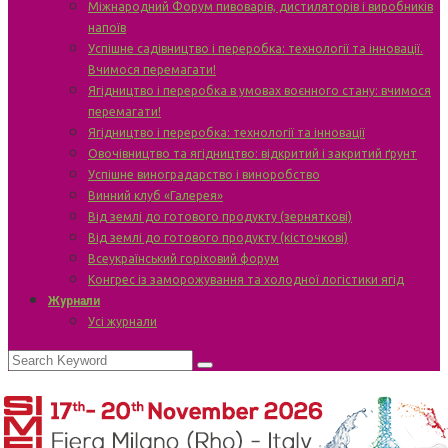
Міжнародний Форум пивоварів, дистиляторів і виробників
напоїв
Успішне садівництво і переробка: технології та інновації.
Вчимося перемагати!
Ягідництво і переробка в умовах воєнного стану: вчимося
перемагати!
Ягідництво і переробка: технології та інновації
Овочівництво та ягідництво: відкритий і закритий ґрунт
Успішне виноградарство і виноробство
Винний клуб «Галерея»
Від землі до готового продукту (зерняткові)
Від землі до готового продукту (кісточкові)
Всеукраїнський горіховий форум
Конгрес із заморожування та холодної логістики ягід
Журнали
Усі журнали