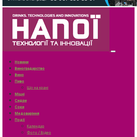
Новини
Виноградарство
Вино
Пиво
Що на крані
Міцні
Сидри
Соки
Медоваріння
Події
Календар
Фото / Відео