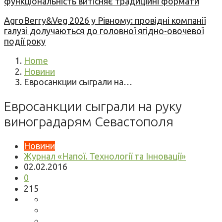
функціональність витісняє традиційні формати
AgroBerry&Veg 2026 у Рівному: провідні компанії
галузі долучаються до головної ягідно-овочевої
події року
Home
Новини
Евросанкции сыграли на…
Евросанкции сыграли на руку
виноградарям Севастополя
Новини
Журнал «Напої. Технології та Інновації»
02.02.2016
0
215