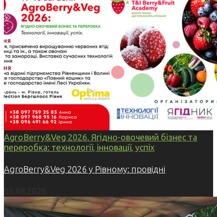
AgroBerry&Veg 2026. Ягідно-овочевий бізнес та
переробка: технології, інновації, успіх
AgroBerry&Veg 2026 у Рівному: провідні
05.08.2026