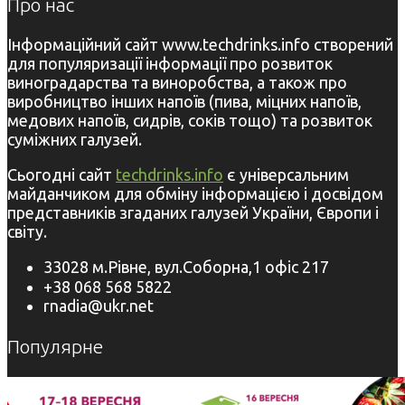
Про нас
Інформаційний сайт www.techdrinks.info створений
для популяризації інформації про розвиток
виноградарства та виноробства, а також про
виробництво інших напоїв (пива, міцних напоїв,
медових напоїв, сидрів, соків тощо) та розвиток
суміжних галузей.
Сьогодні сайт
techdrinks.info
є універсальним
майданчиком для обміну інформацією і досвідом
представників згаданих галузей України, Європи і
світу.
33028 м.Рівне, вул.Соборна,1 офіс 217
+38 068 568 5822
rnadia@ukr.net
Популярне