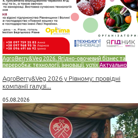
AgroBerry&Veg 2026. Ягідно-овочевий бізнес та
переробка: технології, інновації, успіх
Актуально
AgroBerry&Veg 2026 у Рівному: провідні
компанії галузі...
05.08.2026