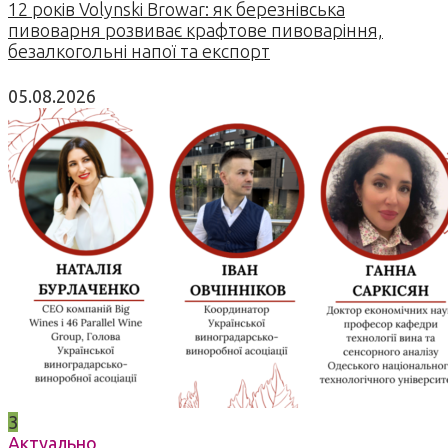
12 років Volynski Browar: як березнівська
пивоварня розвиває крафтове пивоваріння,
безалкогольні напої та експорт
05.08.2026
3
Актуально