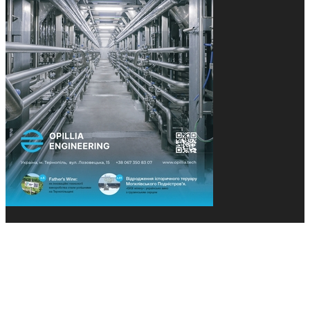
© 2013-2026 Засновники: Конєва К.В., Ящук Н.І.
Назва, концепція та дизайн проєктів медіагрупи
«Технології та Інновації» охороняється Законом
«Про авторське право». Редакція не відповідає за
тексти рекламних оголошень. Думка редакції