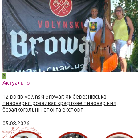
2
Актуально
12 років Volynski Browar: як березнівська
пивоварня розвиває крафтове пивоваріння,
безалкогольні напої та експорт
05.08.2026