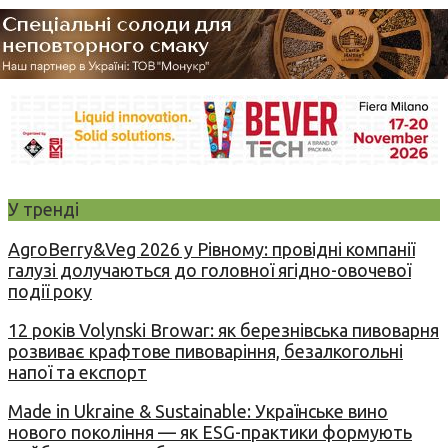
У тренді
AgroBerry&Veg 2026 у Рівному: провідні компанії
галузі долучаються до головної ягідно-овочевої
події року
12 років Volynski Browar: як березнівська пивоварня
розвиває крафтове пивоваріння, безалкогольні
напої та експорт
Made in Ukraine & Sustainable: Українське вино
нового покоління — як ESG-практики формують