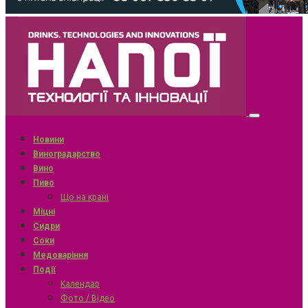
Новини
Виноградарство
Вино
Пиво
Що на крані
Міцні
Сидри
Соки
Медоваріння
Події
Календар
Фото / Відео