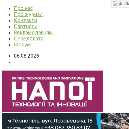
Uk
Про нас
Про журнал
Контакти
Партнери
Рекламодавцям
Передплата
Форум
06.08.2026