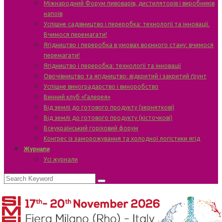
Міжнародний Форум пивоварів, дистиляторів і виробників
напоїв
Успішне садівництво і переробка: технології та інновації.
Вчимося перемагати!
Ягідництво і переробка в умовах воєнного стану: вчимося
перемагати!
Ягідництво і переробка: технології та інновації
Овочівництво та ягідництво: відкритий і закритий ґрунт
Успішне виноградарство і виноробство
Винний клуб «Галерея»
Від землі до готового продукту (зерняткові)
Від землі до готового продукту (кісточкові)
Всеукраїнський горіховий форум
Конгрес із заморожування та холодної логістики ягід
Журнали
Усі журнали