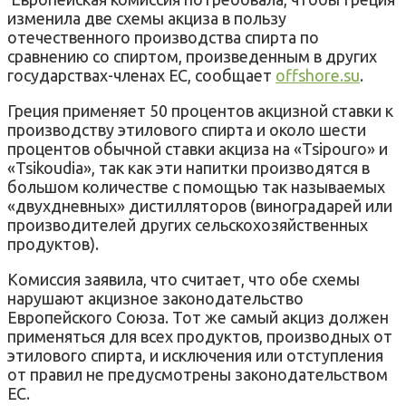
изменила две схемы акциза в пользу
отечественного производства спирта по
сравнению со спиртом, произведенным в других
государствах-членах ЕС, сообщает
offshore.su
.
Греция применяет 50 процентов акцизной ставки к
производству этилового спирта и около шести
процентов обычной ставки акциза на «Tsipouro» и
«Tsikoudia», так как эти напитки производятся в
большом количестве с помощью так называемых
«двухдневных» дистилляторов (виноградарей или
производителей других сельскохозяйственных
продуктов).
Комиссия заявила, что считает, что обе схемы
нарушают акцизное законодательство
Европейского Союза. Тот же самый акциз должен
применяться для всех продуктов, производных от
этилового спирта, и исключения или отступления
от правил не предусмотрены законодательством
ЕС.