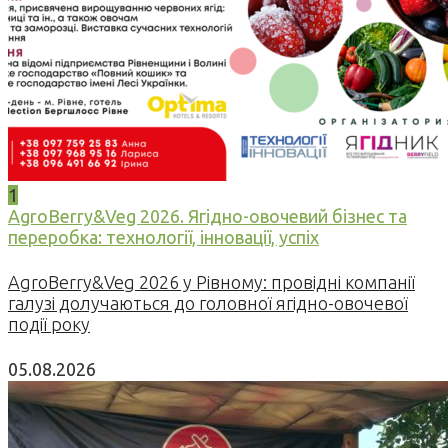
1
AgroBerry&Veg 2026. Ягідно-овочевий бізнес та
переробка: технології, інновації, успіх
AgroBerry&Veg 2026 у Рівному: провідні компанії
галузі долучаються до головної ягідно-овочевої
події року
05.08.2026