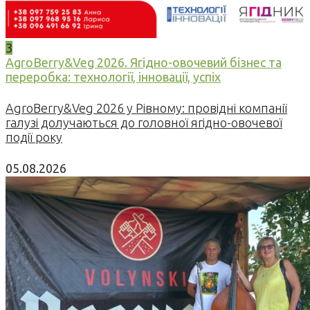
3
AgroBerry&Veg 2026. Ягідно-овочевий бізнес та
переробка: технології, інновації, успіх
AgroBerry&Veg 2026 у Рівному: провідні компанії
галузі долучаються до головної ягідно-овочевої
події року
05.08.2026