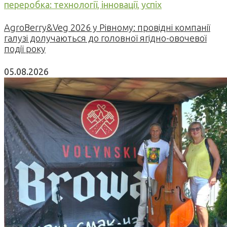
переробка: технології, інновації, успіх
AgroBerry&Veg 2026 у Рівному: провідні компанії
галузі долучаються до головної ягідно-овочевої
події року
05.08.2026