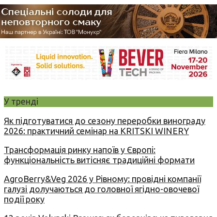
У тренді
Як підготуватися до сезону переробки винограду
2026: практичний семінар на KRITSKI WINERY
Трансформація ринку напоїв у Європі:
функціональність витісняє традиційні формати
AgroBerry&Veg 2026 у Рівному: провідні компанії
галузі долучаються до головної ягідно-овочевої
події року