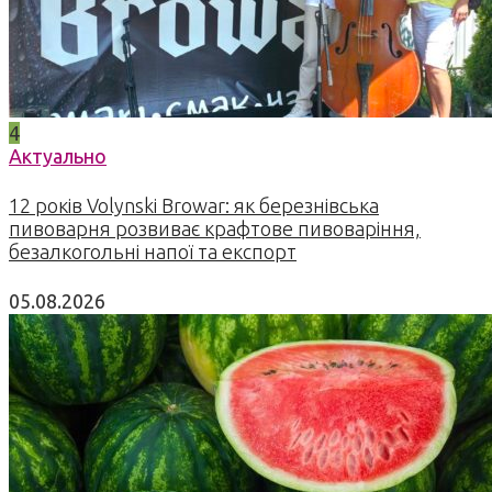
4
Актуально
12 років Volynski Browar: як березнівська
пивоварня розвиває крафтове пивоваріння,
безалкогольні напої та експорт
05.08.2026