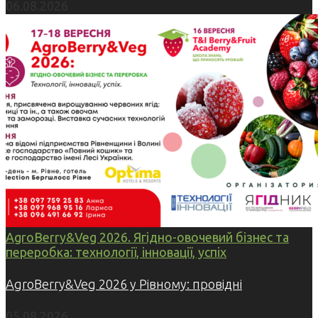
06.08.2026
AgroBerry&Veg 2026. Ягідно-овочевий бізнес та
переробка: технології, інновації, успіх
AgroBerry&Veg 2026 у Рівному: провідні
05.08.2026