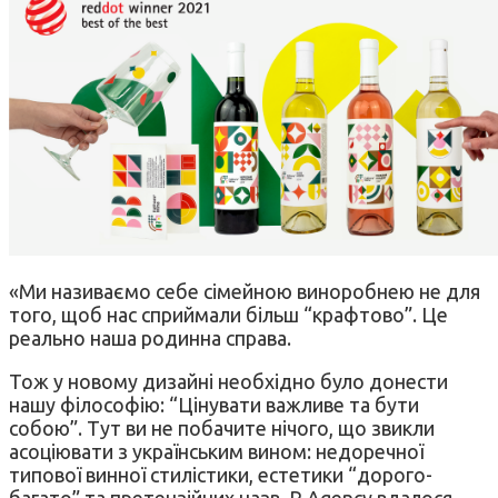
«Ми називаємо себе сімейною виноробнею не для
того, щоб нас сприймали більш “крафтово”. Це
реально наша родинна справа.
Тож у новому дизайні необхідно було донести
нашу філософію: “Цінувати важливе та бути
собою”. Тут ви не побачите нічого, що звикли
асоціювати з українським вином: недоречної
типової винної стилістики, естетики “дорого-
багато” та претензійних назв. R Agency вдалося