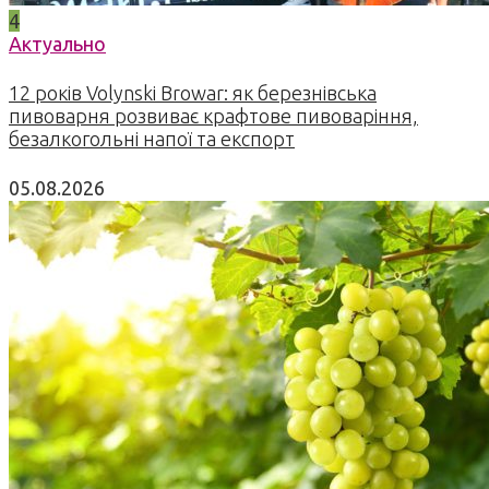
4
Актуально
12 років Volynski Browar: як березнівська
пивоварня розвиває крафтове пивоваріння,
безалкогольні напої та експорт
05.08.2026