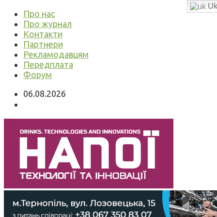
Uk
Про нас
Про журнал
Контакти
Партнери
Рекламодавцям
Передплата
Форум
06.08.2026