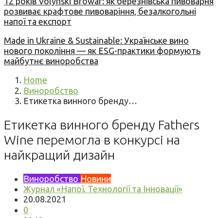
12 років Volynski Browar: як березнівська пивоварня
розвиває крафтове пивоваріння, безалкогольні
напої та експорт
Made in Ukraine & Sustainable: Українське вино
нового покоління — як ESG-практики формують
майбутнє виноробства
Home
Виноробство
Етикетка винного бренду…
Етикетка винного бренду Fathers
Wine перемогла в конкурсі на
найкращий дизайн
Виноробство
Новини
Журнал «Напої. Технології та Інновації»
20.08.2021
0