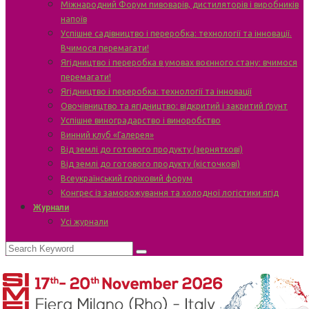
Міжнародний Форум пивоварів, дистиляторів і виробників
напоїв
Успішне садівництво і переробка: технології та інновації.
Вчимося перемагати!
Ягідництво і переробка в умовах воєнного стану: вчимося
перемагати!
Ягідництво і переробка: технології та інновації
Овочівництво та ягідництво: відкритий і закритий ґрунт
Успішне виноградарство і виноробство
Винний клуб «Галерея»
Від землі до готового продукту (зерняткові)
Від землі до готового продукту (кісточкові)
Всеукраїнський горіховий форум
Конгрес із заморожування та холодної логістики ягід
Журнали
Усі журнали