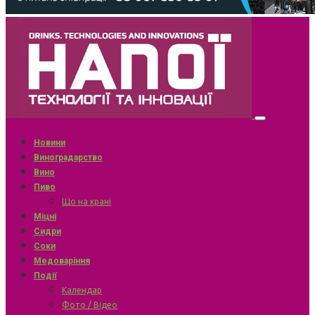
Новини
Виноградарство
Вино
Пиво
Що на крані
Міцні
Сидри
Соки
Медоваріння
Події
Календар
Фото / Відео