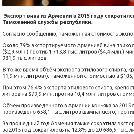
Экспорт вина из Армении в 2015 году сократился 
Таможенной службы республики.
Согласно сообщению, таможенная стоимость экспорти
Около 79% экспортируемого Арменией вина приходитс
($2,9 млн.) против 1 713,8 тыс. литров ($4,4 млн.
931,9 тыс. литров.
В то же время объём экспорта этилового спирта, кр
11,9 млн. литров (с таможенной стоимостью в $105,8
При этом 76,4% экспорта этилового спирта, крепост
литров на $79,9 млн. против 10,4 млн. литров стоимо
Объем произведенного в Армении коньяка за 2015 го
произведено 658,1 тыс. литров шампанского, против 
За прошедший год Армения также сократила экспорт пи
за 2015 год сократилось на 12,8% до 20 686,5 тыс. л