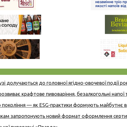
узі долучаються до головної ягідно-овочевої події ро
 розвиває крафтове пивоваріння, безалкогольні напої 
вого покоління — як ESG-практики формують майбутнє
никам запропонують новий формат оформлення сертиф