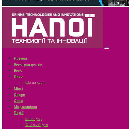
Новини
Виноградарство
Вино
Пиво
Що на крані
Міцні
Сидри
Соки
Медоваріння
Події
Календар
Фото / Відео