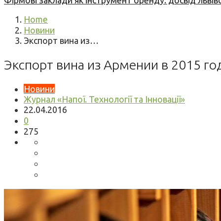
Фірмові заклади як інструмент бренду: досвід львів
Home
Новини
Экспорт вина из…
Экспорт вина из Армении в 2015 го
Новини
Журнал «Напої. Технології та Інновації»
22.04.2016
0
275