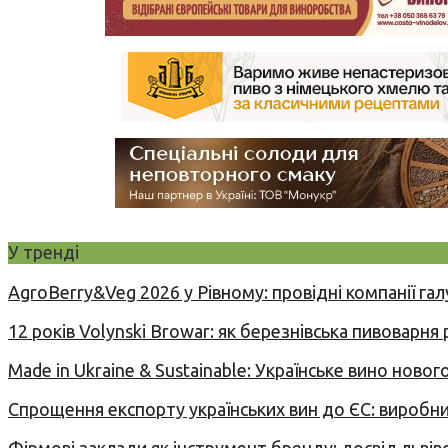
У тренді
AgroBerry&Veg 2026 у Рівному: провідні компанії гал
12 років Volynski Browar: як березнівська пивоварня
Made in Ukraine & Sustainable: Українське вино но
Спрощення експорту українських вин до ЄС: вироб