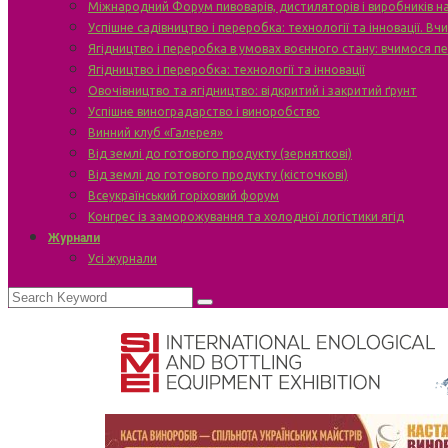
Міжнародний Форум пивоварів, дистиляторів і виробників н
Успішне садівництво і переробка: технології та інновації. В
Ягідництво і переробка в умовах воєнного стану: вчимося п
Ягідництво і переробка: технології та інновації
Овочівництво та ягідництво: відкритий і закритий ґрунт
Успішне виноградарство і виноробство
Винний клуб «Галерея»
Від землі до готового продукту (зерняткові)
Від землі до готового продукту (кісточкові)
Всеукраїнський горіховий форум
Конгрес із заморожування та холодної логістики ягід
Журнали
Усі журнали