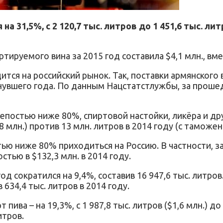
на 31,5%, с 2 120,7 тыс. литров до 1 451,6 тыс. 
руемого вина за 2015 год составила $4,1 млн., вмес
я на российский рынок. Так, поставки армянского ви
) минувшего года. По данным Нацстатстлужбы, за прош
епостью ниже 80%, спиртовой настойки, ликёра и дру
 млн.) против 13 млн. литров в 2014 году (с таможен
ью ниже 80% приходиться на Россию. В частности, за
стью в $132,3 млн. в 2014 году.
д сократился на 9,4%, составив 16 947,6 тыс. литро
634,4 тыс. литров в 2014 году.
ва – на 19,3%, с 1 987,8 тыс. литров ($1,6 млн.) до 
итров.