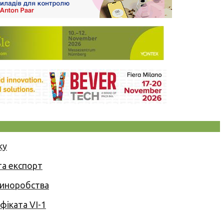
ку
та експорт
 виноробства
іката VI-1