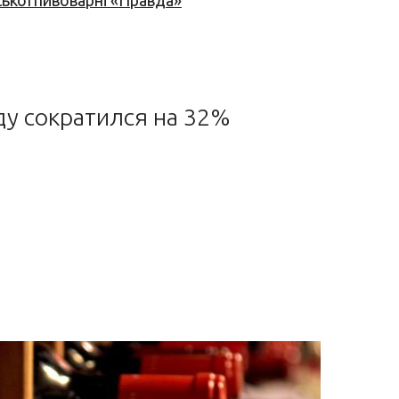
ської пивоварні «Правда»
ду сократился на 32%