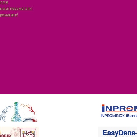
апоїв
чимося перемагати!
еремагати!