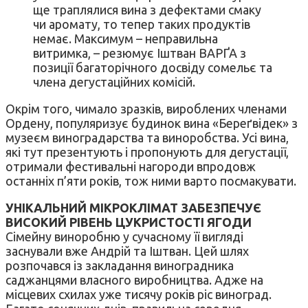
ще траплялися вина з дефектами смаку
чи аромату, то тепер таких продуктів
немає. Максимум – неправильна
витримка, – резюмує Іштван ВАРҐА з
позиції багаторічного досвіду сомельє та
члена дегустаційних комісій.
Окрім того, чимало зразків, вироблених членами
Ордену, популяризує будинок вина «Береґвідек» з
музеєм виноградарства та виноробства. Усі вина,
які тут презентують і пропонують для дегустації,
отримали фестивальні нагороди впродовж
останніх п’яти років, тож ними варто посмакувати.
УНІКАЛЬНИЙ МІКРОКЛІМАТ ЗАБЕЗПЕЧУЄ
ВИСОКИЙ РІВЕНЬ ЦУКРИСТОСТІ ЯГОДИ
Сімейну виноробню у сучасному її вигляді
заснували вже Андрій та Іштван. Цей шлях
розпочався із закладання виноградника
саджанцями власного виробництва. Адже на
місцевих схилах уже тисячу років ріс виноград.