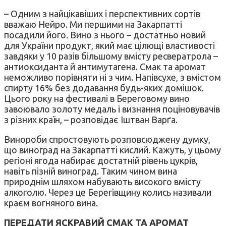
– Одним з найцікавіших і перспективних сортів
вважаю Нейро. Ми першими на Закарпатті
посадили його. Вино з нього – достатньо новий
для України продукт, який має цілющі властивості
завдяки у 10 разів більшому вмісту ресвератрола –
антиоксиданта й антимутагена. Смак та аромат
неможливо порівняти ні з чим. Напівсухе, з вмістом
спирту 16% без додавання будь-яких домішок.
Цього року на фестивалі в Береговому вино
завоювало золоту медаль і визнання поціновувачів
з різних країн, – розповідає Іштван Варґа.
Винороби спростовують розповсюджену думку,
що виноград на Закарпатті кислий. Кажуть, у цьому
регіоні ягода набирає достатній рівень цукрів,
навіть пізній виноград. Таким чином вина
природнім шляхом набувають високого вмісту
алкоголю. Через це Берегівщину колись називали
краєм вогняного вина.
ПЕРЕДАТИ ЯСКРАВИЙ СМАК ТА АРОМАТ