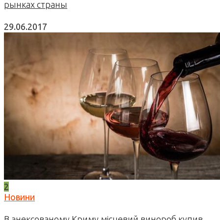
рынках страны
29.06.2017
2
Новини
В анексованому Криму місцевий винороб купив