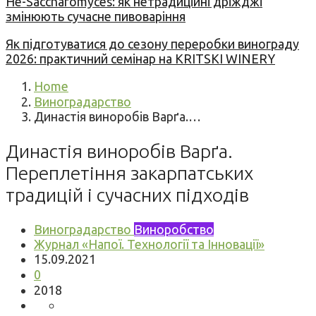
Не-Saccharomyces: як нетрадиційні дріжджі
змінюють сучасне пивоваріння
Як підготуватися до сезону переробки винограду
2026: практичний семінар на KRITSKI WINERY
Home
Виноградарство
Династія виноробів Варґа.…
Династія виноробів Варґа.
Переплетіння закарпатських
традицій і сучасних підходів
Виноградарство
Виноробство
Журнал «Напої. Технології та Інновації»
15.09.2021
0
2018