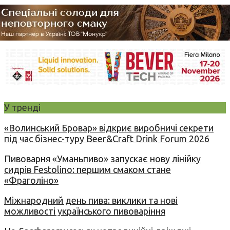
У тренді
«Волинський Бровар» відкриє виробничі секрети
під час бізнес-туру Beer&Craft Drink Forum 2026
Пивоварня «Уманьпиво» запускає нову лінійку
сидрів Festolino: першим смаком стане
«Фраголіно»
Міжнародний день пива: виклики та нові
можливості українського пивоваріння