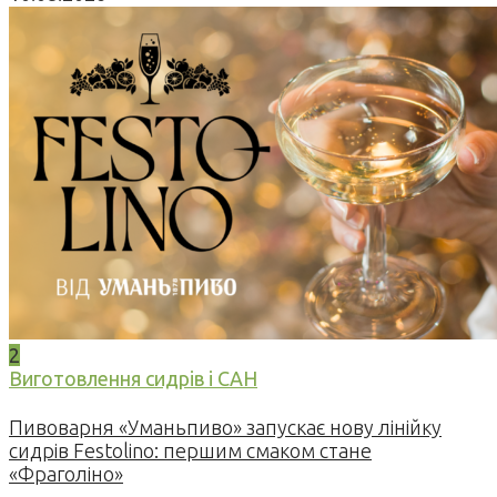
2
Виготовлення сидрів і САН
Пивоварня «Уманьпиво» запускає нову лінійку
сидрів Festolino: першим смаком стане
«Фраголіно»