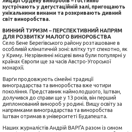
лицарі Ордену виноробів – гостинно
зустрічають у дегустаційній залі, пригощають
унікальними винами та розкривають дивний
світ виноробства.
ВИННИЙ ТУРИЗМ – ПЕРСПЕКТИВНИЙ НАПРЯМ
ДЛЯ РОЗВИТКУ МАЛОГО ВИНОРОБСТВА
Село Бене Берегівського району розташоване в
особливій кліматичній зоні: влітку тут спекотно, як
у Криму. Незрівнянні місцеві вина були популярні у
країнах Європи ще за часів Австро-Угорської
монархії.
Варґи продовжують сімейні традиції
виноградарства та виноробства вже чотири
покоління. Представник наймолодшого, Іштван,
долучився до справи ще у 13 років, він перший
дипломований винороб у родині. Вищу освіту за
напрямками виноградарства та виноробства
Іштван отримав в університеті Будапешта.
Наших журналістів Андрій ВАРҐА разом із сином