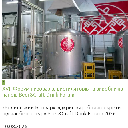
1
XVII Форум пивоварів, дистиляторів та виробників
напоїв Beer&Craft Drink Forum
«Волинський Бровар» відкриє виробничі секрети
під час бізнес-туру Beer&Craft Drink Forum 2026
10.08.2026