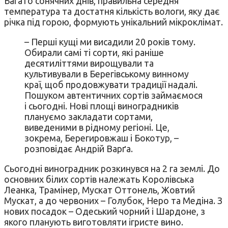
Багато сонячних днів, правильна середня
температура та достатня кількість вологи, яку дає
річка під горою, формують унікальний мікроклімат.
– Перші кущі ми висадили 20 років тому.
Обирали самі ті сорти, які раніше
десятиліттями вирощували та
культивували в Берегівському винному
краї, щоб продовжувати традиції надалі.
Пошуком автентичних сортів займаємося
і сьогодні. Нові площі виноградників
плануємо закладати сортами,
виведеними в рідному регіоні. Це,
зокрема, Берегировжаш і Бокотур, –
розповідає Андрій Варґа.
Сьогодні виноградник розкинувся на 2 га землі. До
основних білих сортів належать Королівська
Леанка, Трамінер, Мускат Оттонель, Жовтий
Мускат, а до червоних – Голубок, Неро та Медіна. З
нових посадок – Одеський чорний і Шардоне, з
якого планують виготовляти ігристе вино.