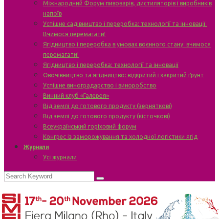
Міжнародний Форум пивоварів, дистиляторів і виробників
напоїв
Успішне садівництво і переробка: технології та інновації.
Вчимося перемагати!
Ягідництво і переробка в умовах воєнного стану: вчимося
перемагати!
Ягідництво і переробка: технології та інновації
Овочівництво та ягідництво: відкритий і закритий ґрунт
Успішне виноградарство і виноробство
Винний клуб «Галерея»
Від землі до готового продукту (зерняткові)
Від землі до готового продукту (кісточкові)
Всеукраїнський горіховий форум
Конгрес із заморожування та холодної логістики ягід
Журнали
Усі журнали