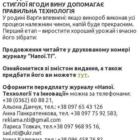
СТИГЛОЇ ЯГОДИ ВИНУ ДОПОМАГАЄ
ПРАВИЛЬНА ТЕХНОЛОГІЯ
У родині Варґи впевнені: якщо винороб виконав усі
процеси належним чином, напій буде прекрасним.
Перший етап – виростити хороший урожай і вчасно
його зібрати:
Продовження читайте у друкованому номері
журналу “Напої.ТІ”.
Ознайомитися зі змістом видання, а також
придбати його ви можете
тут
.
Оформити передплату журналу «Напої.
Технології та Інновації»
можна за телефонами:
+38 (0362) 60 88 21,
Альона Данчук, тел.: +38 097 65 43 126
Анна Панкратенкова, тел. +38 097 75 92 583,
reklama.nti@gmail.com
Лариса Товкач, тел.+38 097 968 95 16,
sad.nti@ukr.net
Ірина Калюжна, тел.: +38 096 458 76 82,