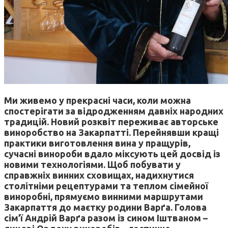
Ми живемо у прекрасні часи, коли можна
спостерігати за відродженням давніх народних
традицій. Новий розквіт переживає авторське
виноробство на Закарпатті. Перейнявши кращі
практики виготовлення вина у пращурів,
сучасні винороби вдало міксують цей досвід із
новими технологіями. Щоб побувати у
справжніх винних сховищах, надихнутися
столітніми рецептурами та теплом сімейної
виноробні, прямуємо винними маршрутами
Закарпаття до маєтку родини Варґа. Голова
сім’ї Андрій Варґа разом із сином Іштваном –