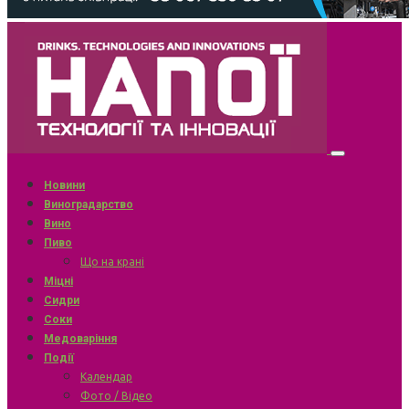
Новини
Виноградарство
Вино
Пиво
Що на крані
Міцні
Сидри
Соки
Медоваріння
Події
Календар
Фото / Відео