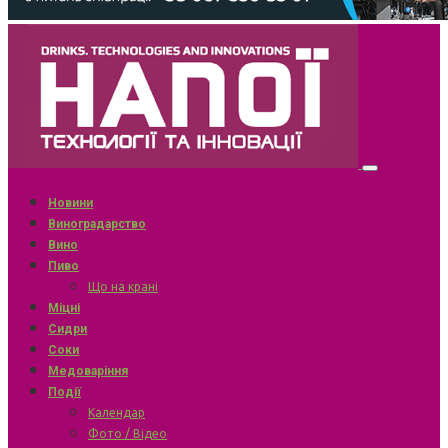
Новини
Виноградарство
Вино
Пиво
Що на крані
Міцні
Сидри
Соки
Медоваріння
Події
Календар
Фото / Відео