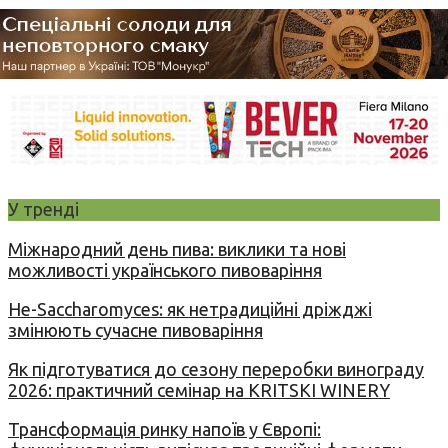
У тренді
Міжнародний день пива: виклики та нові
можливості українського пивоваріння
Не-Saccharomyces: як нетрадиційні дріжджі
змінюють сучасне пивоваріння
Як підготуватися до сезону переробки винограду
2026: практичний семінар на KRITSKI WINERY
Трансформація ринку напоїв у Європі: