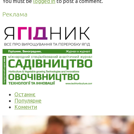
You must be
logged in
to post a comment.
Реклама
Останнє
Популярне
Коменти