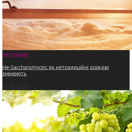
Актуально
Не-Saccharomyces: як нетрадиційні дріжджі
змінюють
07.08.2026