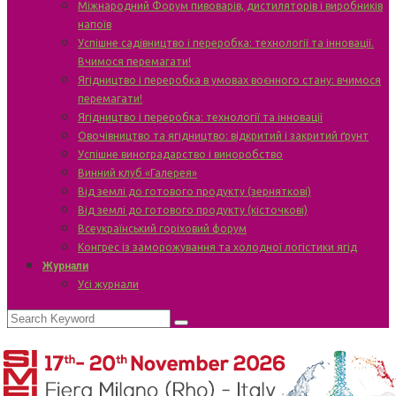
Міжнародний Форум пивоварів, дистиляторів і виробників
напоїв
Успішне садівництво і переробка: технології та інновації.
Вчимося перемагати!
Ягідництво і переробка в умовах воєнного стану: вчимося
перемагати!
Ягідництво і переробка: технології та інновації
Овочівництво та ягідництво: відкритий і закритий ґрунт
Успішне виноградарство і виноробство
Винний клуб «Галерея»
Від землі до готового продукту (зерняткові)
Від землі до готового продукту (кісточкові)
Всеукраїнський горіховий форум
Конгрес із заморожування та холодної логістики ягід
Журнали
Усі журнали