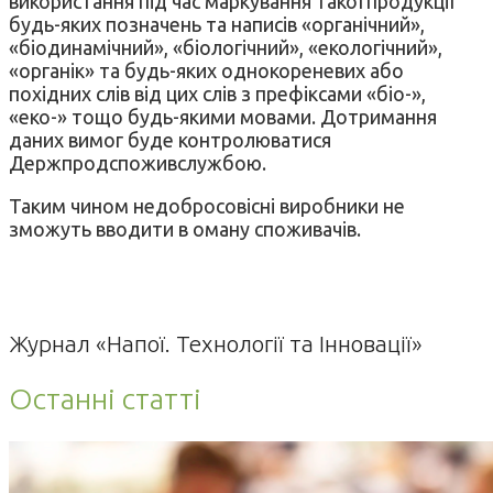
використання під час маркування такої продукції
будь-яких позначень та написів «органічний»,
«біодинамічний», «біологічний», «екологічний»,
«органік» та будь-яких однокореневих або
похідних слів від цих слів з префіксами «біо-»,
«еко-» тощо будь-якими мовами. Дотримання
даних вимог буде контролюватися
Держпродспоживслужбою.
Таким чином недобросовісні виробники не
зможуть вводити в оману споживачів.
Журнал «Напої. Технології та Інновації»
Останні статті