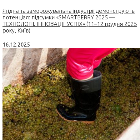
Ягідна та заморожувальна індустрії демонструють
потенціал: підсумки «SMARTBERRY 2025 —
ТЕХНОЛОГІЇ. ІННОВАЦІЇ. УСПІХ» (11–12 грудня 2025
року, Київ)
16.12.2025