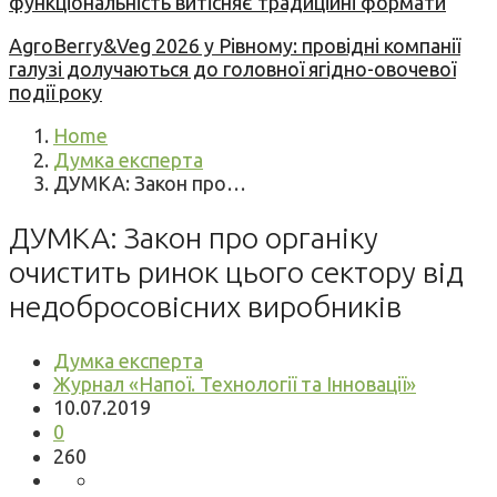
функціональність витісняє традиційні формати
AgroBerry&Veg 2026 у Рівному: провідні компанії
галузі долучаються до головної ягідно-овочевої
події року
Home
Думка експерта
ДУМКА: Закон про…
ДУМКА: Закон про органіку
очистить ринок цього сектору від
недобросовісних виробників
Думка експерта
Журнал «Напої. Технології та Інновації»
10.07.2019
0
260