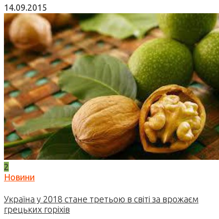
14.09.2015
2
Новини
Україна у 2018 стане третьою в світі за врожаєм
грецьких горіхів