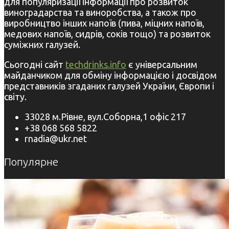
для популяризації інформації про розвиток
виноградарства та виноробства, а також про
виробництво інших напоїв (пива, міцних напоїв,
медових напоїв, сидрів, соків тощо) та розвиток
суміжних галузей.
Сьогодні сайт
techdrinks.info
є універсальним
майданчиком для обміну інформацією і досвідом
представників згаданих галузей України, Європи і
світу.
33028 м.Рівне, вул.Соборна,1 офіс 217
+38 068 568 5822
rnadia@ukr.net
Популярне