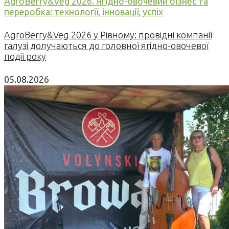
AgroBerry&Veg 2026. Ягідно-овочевий бізнес та
переробка: технології, інновації, успіх
AgroBerry&Veg 2026 у Рівному: провідні компанії
галузі долучаються до головної ягідно-овочевої
події року
05.08.2026