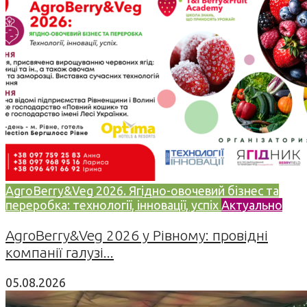
AgroBerry&Veg 2026. Ягідно-овочевий бізнес та
переробка: технології, інновації, успіх
Актуально
AgroBerry&Veg 2026 у Рівному: провідні
компанії галузі...
05.08.2026