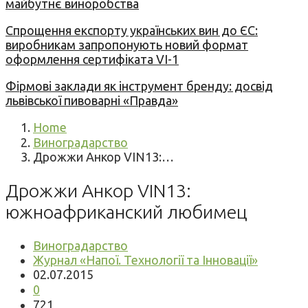
майбутнє виноробства
Спрощення експорту українських вин до ЄС:
виробникам запропонують новий формат
оформлення сертифіката VI-1
Фірмові заклади як інструмент бренду: досвід
львівської пивоварні «Правда»
Home
Виноградарство
Дрожжи Анкор VIN13:…
Дрожжи Анкор VIN13:
южноафриканский любимец
Виноградарство
Журнал «Напої. Технології та Інновації»
02.07.2015
0
721