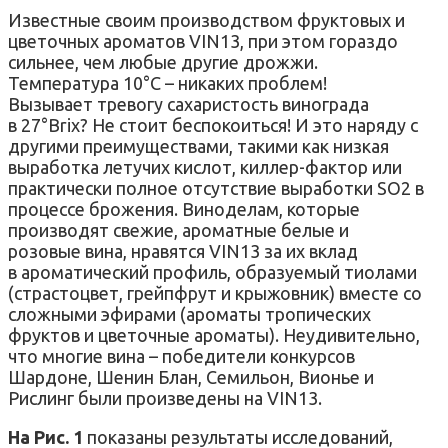
Известные своим производством фруктовых и
цветочных ароматов VIN13, при этом гораздо
сильнее, чем любые другие дрожжи.
Температура 10°C – никаких проблем!
Вызывает тревогу сахаристость винограда
в 27°Brix? Не стоит беспокоиться! И это наряду с
другими преимуществами, такими как низкая
выработка летучих кислот, киллер-фактор или
практически полное отсутствие выработки SO2 в
процессе брожения. Виноделам, которые
производят свежие, ароматные белые и
розовые вина, нравятся VIN13 за их вклад
в ароматический профиль, образуемый тиолами
(страстоцвет, грейпфрут и крыжовник) вместе со
сложными эфирами (ароматы тропических
фруктов и цветочные ароматы). Неудивительно,
что многие вина – победители конкурсов
Шардоне, Шенин Блан, Семильон, Вионье и
Рислинг были произведены на VIN13.
На Рис. 1
показаны результаты исследований,