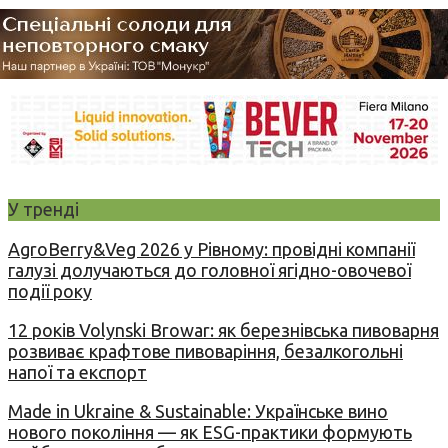
У тренді
AgroBerry&Veg 2026 у Рівному: провідні компанії
галузі долучаються до головної ягідно-овочевої
події року
12 років Volynski Browar: як березнівська пивоварня
розвиває крафтове пивоваріння, безалкогольні
напої та експорт
Made in Ukraine & Sustainable: Українське вино
нового покоління — як ESG-практики формують