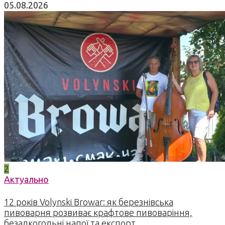
05.08.2026
2
Актуально
12 років Volynski Browar: як березнівська
пивоварня розвиває крафтове пивоваріння,
безалкогольні напої та експорт