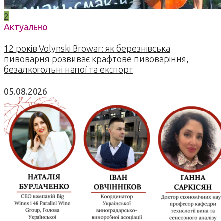
2
Актуально
12 років Volynski Browar: як березнівська
пивоварня розвиває крафтове пивоваріння,
безалкогольні напої та експорт
05.08.2026