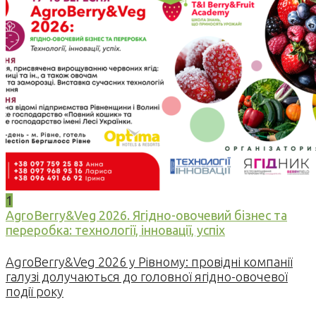
1
AgroBerry&Veg 2026. Ягідно-овочевий бізнес та
переробка: технології, інновації, успіх
AgroBerry&Veg 2026 у Рівному: провідні компанії
галузі долучаються до головної ягідно-овочевої
події року