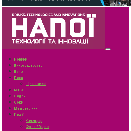
Новини
Виноградарство
Вино
Пиво
Що на крані
Міцні
Сидри
Соки
Медоваріння
Події
Календар
Фото / Відео