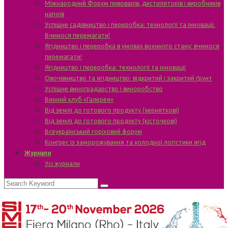
Міжнародний Форум пивоварів, дистиляторів і виробників
напоїв
Успішне садівництво і переробка: технології та інновації.
Вчимося перемагати!
Ягідництво і переробка в умовах воєнного стану: вчимося
перемагати!
Ягідництво і переробка: технології та інновації
Овочівництво та ягідництво: відкритий і закритий ґрунт
Успішне виноградарство і виноробство
Винний клуб «Галерея»
Від землі до готового продукту (зерняткові)
Від землі до готового продукту (кісточкові)
Всеукраїнський горіховий форум
Конгрес із заморожування та холодної логістики ягід
Журнали
Усі журнали