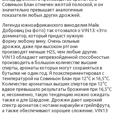
Совиньон Блан отмечен желтой полоской, и он
значительно превышает аналогичные
показатели любых других дрожжей.
Легенда южноафриканского виноделия Майк
Добровиц (на фото) так отозвался о VIN13: «Это
доминатор, который придаст нужную
форму любому вину. Очень сильные
дрожжи, даже при высоком рН они
производят меньше H2S, чем любые другие.
VIN13 обладают непревзойденной способностью
производить в большом количестве высшие
спирты, ароматы которых могут сохраняться в
бутылке не один год. Я поэкспериментировал с
температурой на Совиньон Блан при 12°C и 16,5°C.
Количество ароматных высших спиртов при 12°C
вдвое превышало результаты брожения при 16,5°C
и, несомненно, такую тенденцию можно ожидать
также и для Шардоне. Дрожжи дают широкий
спектр ароматов с нотами маракуйи и грейпфрута,
а также обеспечивают хорошее сложение. VIN13