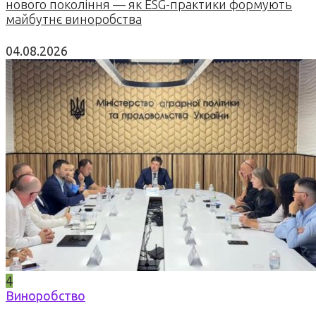
нового покоління — як ESG-практики формують
майбутнє виноробства
04.08.2026
4
Виноробство