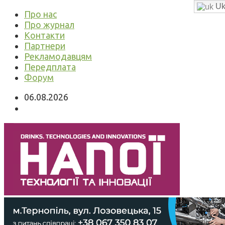
Uk
Про нас
Про журнал
Контакти
Партнери
Рекламодавцям
Передплата
Форум
06.08.2026