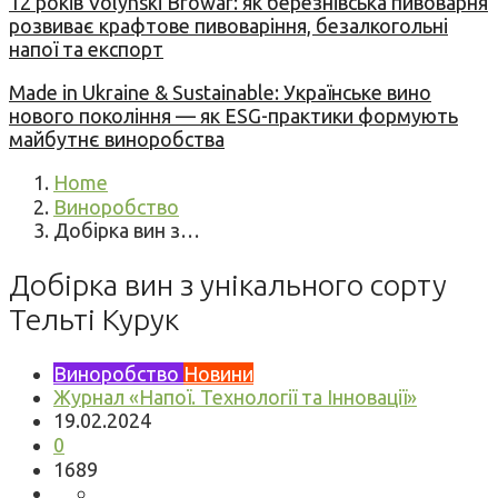
12 років Volynski Browar: як березнівська пивоварня
розвиває крафтове пивоваріння, безалкогольні
напої та експорт
Made in Ukraine & Sustainable: Українське вино
нового покоління — як ESG-практики формують
майбутнє виноробства
Home
Виноробство
Добірка вин з…
Добірка вин з унікального сорту
Тельті Курук
Виноробство
Новини
Журнал «Напої. Технології та Інновації»
19.02.2024
0
1689