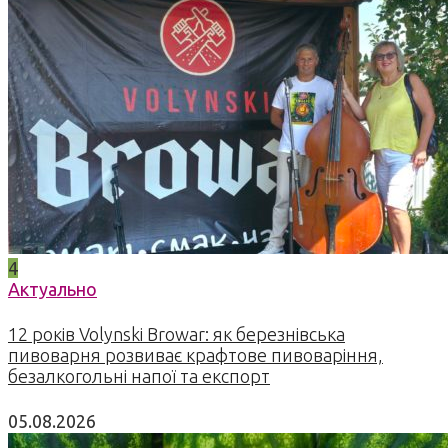
4
Актуально
12 років Volynski Browar: як березнівська
пивоварня розвиває крафтове пивоваріння,
безалкогольні напої та експорт
05.08.2026