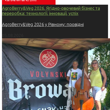
AgroBerry&Veg 2026. Ягідно-овочевий бізнес та
переробка: технології, інновації, успіх
AgroBerry&Veg 2026 у Рівному: провідні
05.08.2026