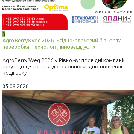
3
AgroBerry&Veg 2026. Ягідно-овочевий бізнес та
переробка: технології, інновації, успіх
AgroBerry&Veg 2026 у Рівному: провідні компанії
галузі долучаються до головної ягідно-овочевої
події року
05.08.2026