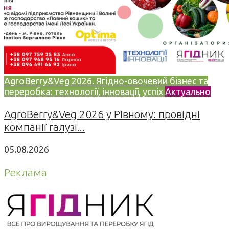
AgroBerry&Veg 2026. Ягідно-овочевий бізнес та
переробка: технології, інновації, успіх
Актуально
AgroBerry&Veg 2026 у Рівному: провідні
компанії галузі...
05.08.2026
Реклама