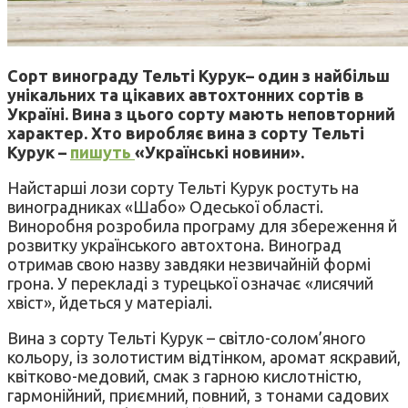
Сорт винограду Тельті Курук– один з найбільш
унікальних та цікавих автохтонних сортів в
Україні. Вина з цього сорту мають неповторний
характер. Хто виробляє вина з сорту Тельті
Курук –
пишуть
«Українські новини».
Найстарші лози сорту Тельті Курук ростуть на
виноградниках «Шабо» Одеської області.
Виноробня розробила програму для збереження й
розвитку українського автохтона. Виноград
отримав свою назву завдяки незвичайній формі
грона. У перекладі з турецької означає «лисячий
хвіст», йдеться у матеріалі.
Вина з сорту Тельті Курук – світло-солом’яного
кольору, із золотистим відтінком, аромат яскравий,
квітково-медовий, смак з гарною кислотністю,
гармонійний, приємний, повний, з тонами садових