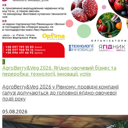
3
AgroBerry&Veg 2026. Ягідно-овочевий бізнес та
переробка: технології, інновації, успіх
AgroBerry&Veg 2026 у Рівному: провідні компанії
галузі долучаються до головної ягідно-овочевої
події року
05.08.2026