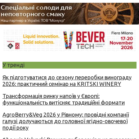
У тренді
Як підготуватися до сезону переробки винограду
2026: практичний семінар на KRITSKI WINERY
Трансформація ринку напоїв у Європі:
функціональність витісняє традиційні формати
AgroBerry&Veg 2026 у Рівному: провідні компанії
галузі долучаються до головної ягідно-овочевої
події року