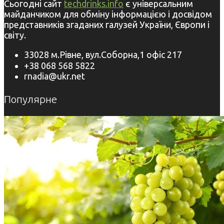
Сьогодні сайт
techdrinks.info
є універсальним
майданчиком для обміну інформацією і досвідом
представників згаданих галузей України, Європи і
світу.
33028 м.Рівне, вул.Соборна,1 офіс 217
+38 068 568 5822
rnadia@ukr.net
Популярне