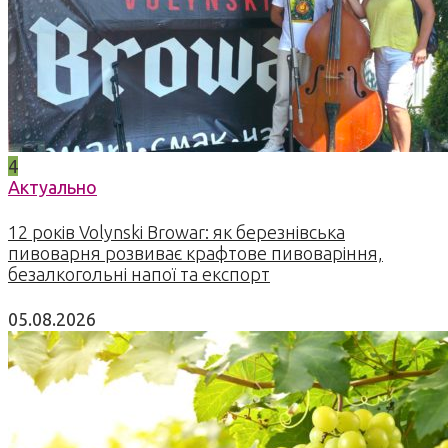
4
Актуально
12 років Volynski Browar: як березнівська
пивоварня розвиває крафтове пивоваріння,
безалкогольні напої та експорт
05.08.2026