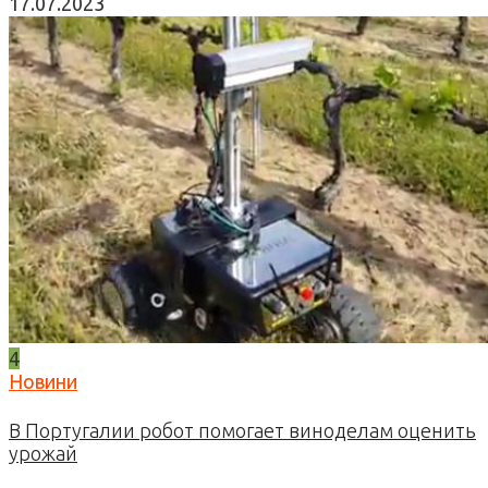
17.07.2023
4
Новини
В Португалии робот помогает виноделам оценить
урожай