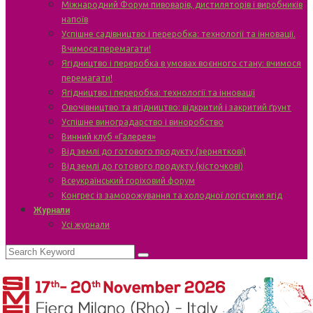
Міжнародний Форум пивоварів, дистиляторів і виробників
напоїв
Успішне садівництво і переробка: технології та інновації.
Вчимося перемагати!
Ягідництво і переробка в умовах воєнного стану: вчимося
перемагати!
Ягідництво і переробка: технології та інновації
Овочівництво та ягідництво: відкритий і закритий ґрунт
Успішне виноградарство і виноробство
Винний клуб «Галерея»
Від землі до готового продукту (зерняткові)
Від землі до готового продукту (кісточкові)
Всеукраїнський горіховий форум
Конгрес із заморожування та холодної логістики ягід
Журнали
Усі журнали