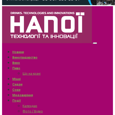
Новини
Виноградарство
Вино
Пиво
Що на крані
Міцні
Сидри
Соки
Медоваріння
Події
Календар
Фото / Відео