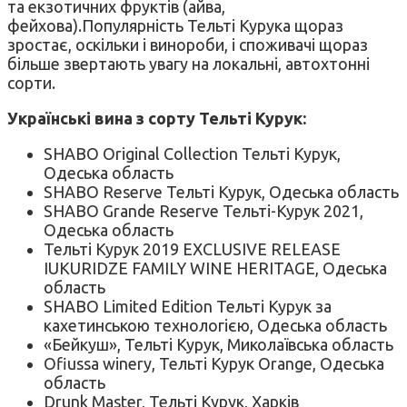
та екзотичних фруктів (айва,
фейхова).Популярність Тельті Курука щораз
зростає, оскільки і винороби, і споживачі щораз
більше звертають увагу на локальні, автохтонні
сорти.
Українські вина з сорту Тельті
Курук:
SHABO Original Collection Тельті Курук,
Одеська область
SHABO Reserve Тельті Курук, Одеська область
SHABO Grande Reserve Тельті-Курук 2021,
Одеська область
Тельті Курук 2019 EXCLUSIVE RELEASE
IUKURIDZE FAMILY WINE HERITAGE, Одеська
область
SHABO Limited Edition Тельті Курук за
кахетинською технологією, Одеська область
«Бейкуш», Тельті Курук, Миколаївська область
Ofiussa winery, Тельті Курук Orange, Одеська
область
Drunk Master, Тельті Курук, Харків