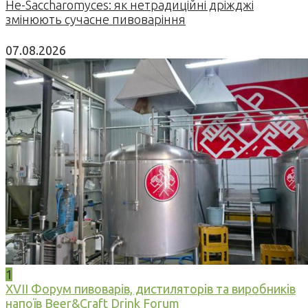
Не-Saccharomyces: як нетрадиційні дріжджі
змінюють сучасне пивоваріння
07.08.2026
1
XVII Форум пивоварів, дистиляторів та виробників
напоїв Beer&Craft Drink Forum