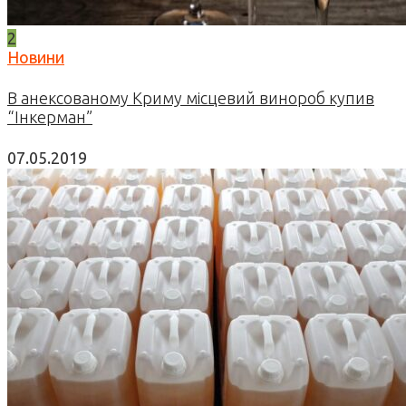
2
Новини
В анексованому Криму місцевий винороб купив
“Інкерман”
07.05.2019