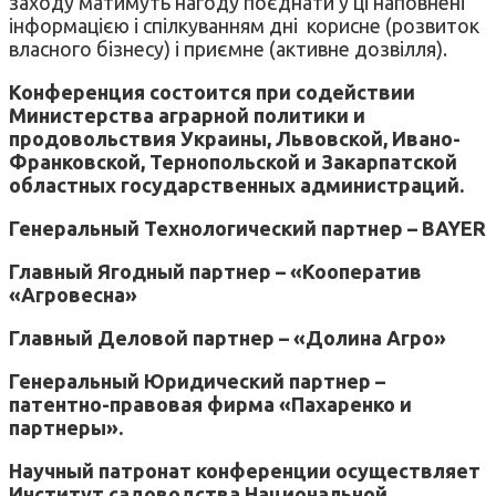
заходу матимуть нагоду поєднати у ці наповнені
інформацією і спілкуванням дні корисне (розвиток
власного бізнесу) і приємне (активне дозвілля).
Конференция состоится при содействии
Министерства аграрной политики и
продовольствия Украины, Львовской, Ивано-
Франковской, Тернопольской и Закарпатской
областных государственных администраций.
Генеральный Технологический партнер – BAYER
Главный Ягодный партнер – «Кооператив
«Агровесна»
Главный Деловой партнер – «Долина Агро»
Генеральный Юридический партнер –
патентно-правовая фирма «Пахаренко и
партнеры».
Научный патронат конференции осуществляет
Институт садоводства Национальной