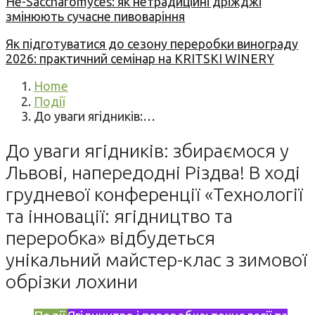
Не-Saccharomyces: як нетрадиційні дріжджі
змінюють сучасне пивоваріння
Як підготуватися до сезону переробки винограду
2026: практичний семінар на KRITSKI WINERY
Home
Події
До уваги ягідників:…
До уваги ягідників: збираємося у
Львові, напередодні Різдва! В ході
грудневої конференції «Технології
та інновації: ягідництво та
переробка» відбудеться
унікальний майстер-клас з зимової
обрізки лохини