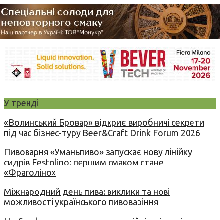
У тренді
«Волинський Бровар» відкриє виробничі секрети
під час бізнес-туру Beer&Craft Drink Forum 2026
Пивоварня «Уманьпиво» запускає нову лінійку
сидрів Festolino: першим смаком стане
«Фраголіно»
Міжнародний день пива: виклики та нові
можливості українського пивоваріння