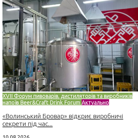
XVII Форум пивоварів, дистиляторів та виробників
напоїв Beer&Craft Drink Forum
Актуально
«Волинський Бровар» відкриє виробничі
секрети під час...
10.08.2026