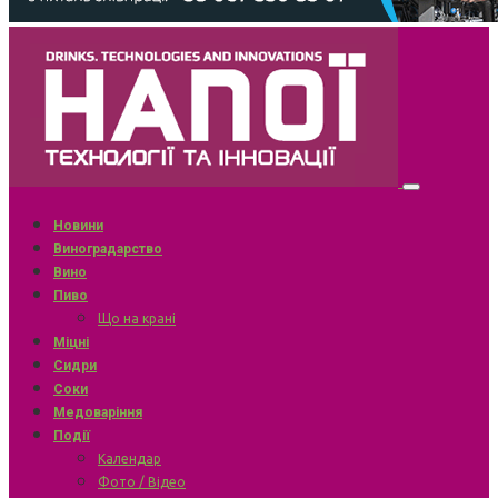
Новини
Виноградарство
Вино
Пиво
Що на крані
Міцні
Сидри
Соки
Медоваріння
Події
Календар
Фото / Відео