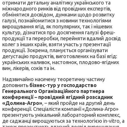
отримати детальну аналітику українського та
міжнародного ринків від провідних експертів,
обмінятися досвідом, думками щодо розвитку
галузі, познайомитися з новими технологіями
вирощування ягід, як популярних, так і нішевих
культур, дізнатися про досягнення галузі фреш-
продукції та переробки, перейняти вдалий досвід
колег з інших країн, взяти участь у презентації
продукції. Зокрема, планується організувати
дегустацію продуктів, виготовлених на базі ягід:
українських наливок, настоянок, плодово-ягідних
вин, лікерів, соків та ін.
Надзвичайно насичену теоретичну частину
доповнить
бізнес-тур у господарство
Генерального Організаційного партнера
конференції – провідний ягідний розсадник
«Долина-Агро»
, – який пройде на другий день
конференції. Спеціалісти компанії «Долина-Агро»
презентують унікальний лабораторний комплекс,
де саджанці вирощуються за технологією in-vitro, а
також презентують власний досвід вирощування