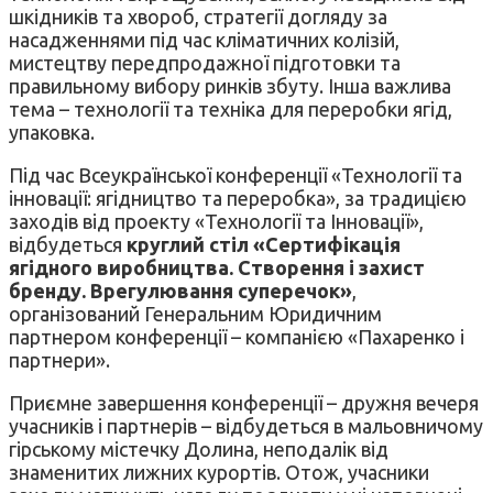
шкідників та хвороб, стратегії догляду за
насадженнями під час кліматичних колізій,
мистецтву передпродажної підготовки та
правильному вибору ринків збуту. Інша важлива
тема – технології та техніка для переробки ягід,
упаковка.
Під час Всеукраїнської конференції «Технології та
інновації: ягідництво та переробка», за традицією
заходів від проекту «Технології та Інновації»,
відбудеться
круглий стіл «Сертифікація
ягідного виробництва. Створення і захист
бренду. Врегулювання суперечок»
,
організований Генеральним Юридичним
партнером конференції – компанією «Пахаренко і
партнери».
Приємне завершення конференції – дружня вечеря
учасників і партнерів – відбудеться в мальовничому
гірському містечку Долина, неподалік від
знаменитих лижних курортів. Отож, учасники