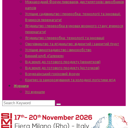
Міжнародний Форум пивоварів, дистиляторів і виробників
напоїв
Успішне садівництво і переробка: технології та інновації.
Вчимося перемагати!
Ягідництво і переробка в умовах воєнного стану: вчимося
перемагати!
Ягідництво і переробка: технології та інновації
Овочівництво та ягідництво: відкритий і закритий ґрунт
Успішне виноградарство і виноробство
Винний клуб «Галерея»
Від землі до готового продукту (зерняткові)
Від землі до готового продукту (кісточкові)
Всеукраїнський горіховий форум
Конгрес із заморожування та холодної логістики ягід
Журнали
Усі журнали