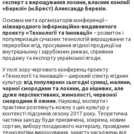
е
ксперт з вирощування лохини, власник компнії
«Берклі» (м.Брест) Александр Березін.
Основна мета організаторів конференції –
міжнародного інформаційно-видавничого
проекту «Технології та Інновації»
– розвиток і
популяризація сучасних технологій вирощування та
переробки ягід, просування ягідної продукції на
внутрішньому і зарубіжних ринках, сприяння
продажу та експорту української ягоди.
У полі зору чергового конференц-проекту
«Технології та Інновації» – широкий спектр ягідних
культур:
від популярних сьогодні суниці, малини,
чорної смородини та лохини, до нішевих, але
дуже перспективних, жимолості, червоної
смородини й ожини.
Науковці, експерти і
практики розглянуть кожну з цих культур у
контексті підсумків сезону 2017 року. Теоретична
частина заходу буде присвячена, зокрема, новим
сортам, вибору посадкового матеріалу, провідним
технологіям вирощування, захисту насаджень від