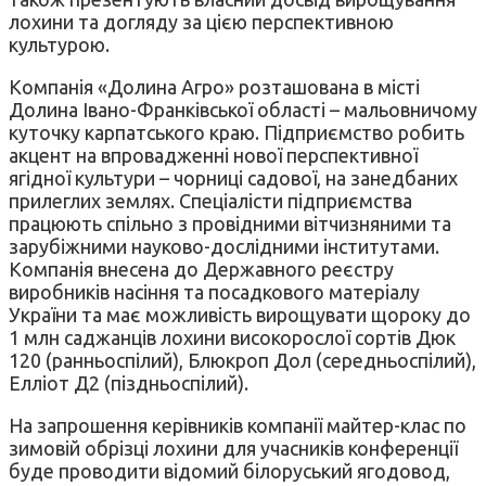
лохини та догляду за цією перспективною
культурою.
Компанія «Долина Агро» розташована в місті
Долина Івано-Франківської області – мальовничому
куточку карпатського краю. Підприємство робить
акцент на впровадженні нової перспективної
ягідної культури – чорниці садової, на занедбаних
прилеглих землях. Спеціалісти підприємства
працюють спільно з провідними вітчизняними та
зарубіжними науково-дослідними інститутами.
Компанія внесена до Державного реєстру
виробників насіння та посадкового матеріалу
України та має можливість вирощувати щороку до
1 млн саджанців лохини високорослої сортів Дюк
120 (ранньоспілий), Блюкроп Дол (середньоспілий),
Елліот Д2 (піздньоспілий).
На запрошення керівників компанії майтер-клас по
зимовій обрізці лохини для учасників конференції
буде проводити відомий білоруський ягодовод,