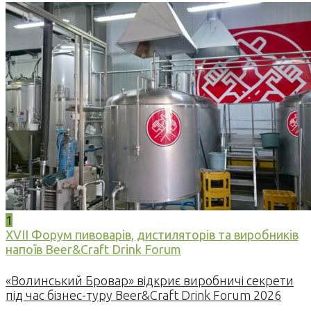
1
XVII Форум пивоварів, дистиляторів та виробників
напоїв Beer&Craft Drink Forum
«Волинський Бровар» відкриє виробничі секрети
під час бізнес-туру Beer&Craft Drink Forum 2026