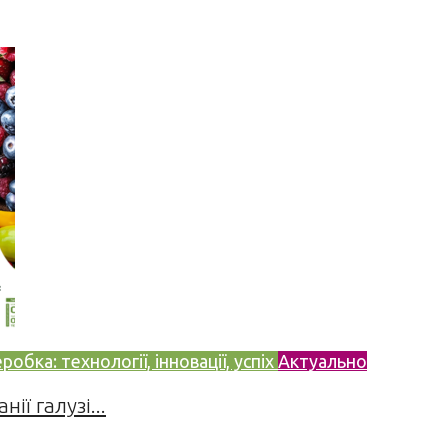
бка: технології, інновації, успіх
Актуально
ії галузі...