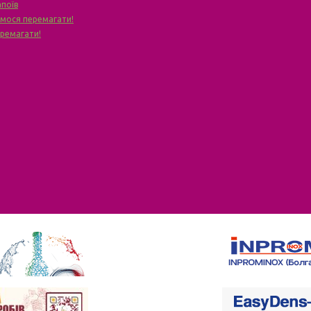
апоїв
чимося перемагати!
еремагати!