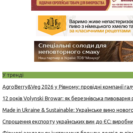
У тренді
AgroBerry&Veg 2026 у Рівному: провідні компанії гал
12 років Volynski Browar: як березнівська пивоварня
Made in Ukraine & Sustainable: Українське вино но
Спрощення експорту українських вин до ЄС: вироб