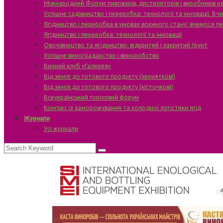
Міжнародний Форум пивоварів, дистиляторів і виробників н
Успішне садівництво і переробка: технології та інновації. В
Ягідництво і переробка в умовах воєнного стану: вчимося п
Ягідництво і переробка: технології та інновації
Овочівництво та ягідництво: відкритий і закритий ґрунт
Успішне виноградарство і виноробство
Винний клуб «Галерея»
Від землі до готового продукту (зерняткові)
Від землі до готового продукту (кісточкові)
Всеукраїнський горіховий форум
Конгрес із заморожування та холодної логістики ягід
Журнали
Усі журнали