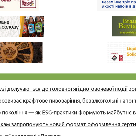
узі долучаються до головної ягідно-овочевої події ро
 розвиває крафтове пивоваріння, безалкогольні напої 
вого покоління — як ESG-практики формують майбутнє
никам запропонують новий формат оформлення сертиф