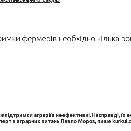
ської пивоварні «Правда»
имки фермерів необхідно кілька рок
жпідтримки аграріїв неефективні. Насправді, їх е
ерт з аграрних питань Павло Мороз, пише kurkul.