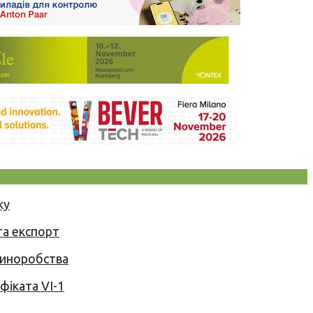
ку
та експорт
 виноробства
іката VI-1