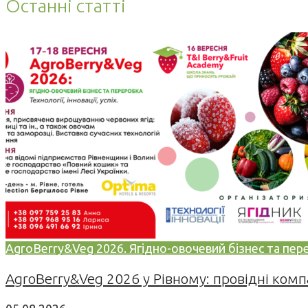
Останні статті
AgroBerry&Veg 2026. Ягідно-овочевий бізнес та переро
AgroBerry&Veg 2026 у Рівному: провідні компан