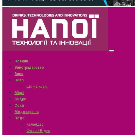
Новини
Виноградарство
Вино
Пиво
Що на крані
Міцні
Сидри
Соки
Медоваріння
Події
Календар
Фото / Відео