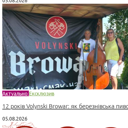
05.08.2026
Актуально
Ексклюзив
12 років Volynski Browar: як березнівська пив
05.08.2026