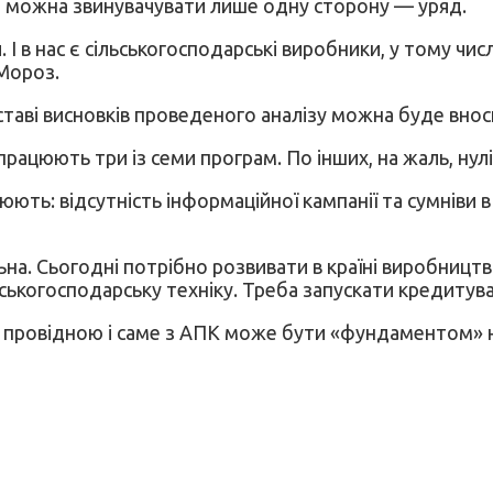
не можна звинувачувати лише одну сторону — уряд.
 І в нас є сільськогосподарські виробники, у тому чис
 Мороз.
дставі висновків проведеного аналізу можна буде вно
рацюють три із семи програм. По інших, на жаль, нул
ють: відсутність інформаційної кампанії та сумніви в 
ьна. Сьогодні потрібно розвивати в країні виробниц
ьськогосподарську техніку. Треба запускати кредитув
 є провідною і саме з АПК може бути «фундаментом» 