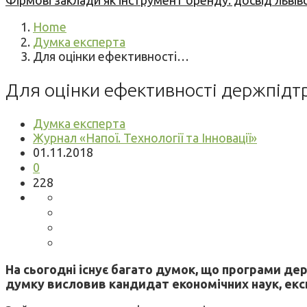
Фірмові заклади як інструмент бренду: досвід львів
Home
Думка експерта
Для оцінки ефективності…
Для оцінки ефективності держпідтр
Думка експерта
Журнал «Напої. Технології та Інновації»
01.11.2018
0
228
На сьогодні існує багато думок, що програми дер
думку висловив кандидат економічних наук, експ