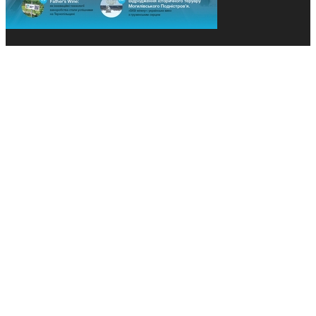
© 2013-2026 Засновники: Конєва К.В., Ящук Н.І.
Назва, концепція та дизайн проєктів медіагрупи
«Технології та Інновації» охороняється Законом
«Про авторське право». Редакція не відповідає за
тексти рекламних оголошень. Думка редакції
може не збігатися з точками зору авторів
публікацій. Передрук – з письмового дозволу
авторів проєкту.