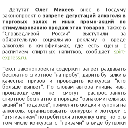
Депутат
Олег Михеев
внес в Госдуму
законопроект о
запрете дегустаций алкоголя в
торговых залах и иных промо-акций по
стимулированию продаж этих товаров
, также в
“Справедливой России” выступили за
обязательную социальную рекламу о вреде
алкоголя в кинофильмах, где есть сцены с
распитием спиртных напитков, сообщает
spirt-
express.ru.
Текст законопроекта содержит запрет раздавать
бесплатно спиртное “на пробу”, дарить бутылки в
качестве призов и проводить конкурсы “кто
больше выпьет”. По словам автора инициативы,
производители не смогут распространять
спиртное бесплатно в порядке “ознакомительных
акций” и “подарков”, применять скидки и купоны на
алкоголь, организовывать конкурсы и лотереи с
“втягиванием” потребителя в покупку спиртного, в
том числе конкурсы с “призами” в виде бутылки