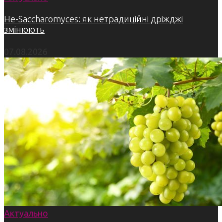
Не-Saccharomyces: як нетрадиційні дріжджі
змінюють
07.08.2026
Актуально