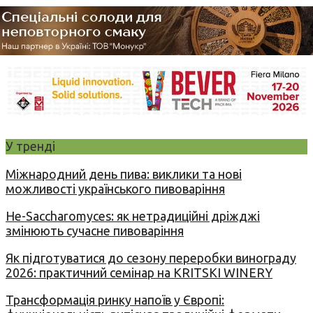
У тренді
Міжнародний день пива: виклики та нові
можливості українського пивоваріння
Не-Saccharomyces: як нетрадиційні дріжджі
змінюють сучасне пивоваріння
Як підготуватися до сезону переробки винограду
2026: практичний семінар на KRITSKI WINERY
Трансформація ринку напоїв у Європі: