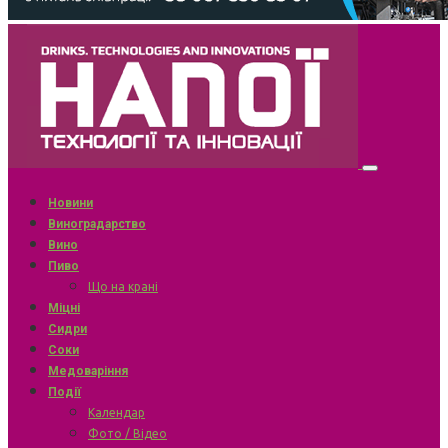
Новини
Виноградарство
Вино
Пиво
Що на крані
Міцні
Сидри
Соки
Медоваріння
Події
Календар
Фото / Відео