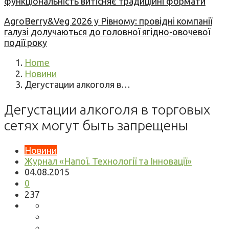
функціональність витісняє традиційні формати
AgroBerry&Veg 2026 у Рівному: провідні компанії
галузі долучаються до головної ягідно-овочевої
події року
Home
Новини
Дегустации алкоголя в…
Дегустации алкоголя в торговых
сетях могут быть запрещены
Новини
Журнал «Напої. Технології та Інновації»
04.08.2015
0
237