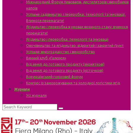
Міжнародний Форум пивоварів, дистиляторів і виробників
напоїв
Успішне садівництво і переробка: технології та інновації.
Вчимося перемагати!
Ягідництво і переробка в умовах воєнного стану: вчимося
перемагати!
Ягідництво і переробка: технології та інновації
Овочівництво та ягідництво: відкритий і закритий ґрунт
Успішне виноградарство і виноробство
Винний клуб «Галерея»
Від землі до готового продукту (зерняткові)
Від землі до готового продукту (кісточкові)
Всеукраїнський горіховий форум
Конгрес із заморожування та холодної логістики ягід
Журнали
Усі журнали