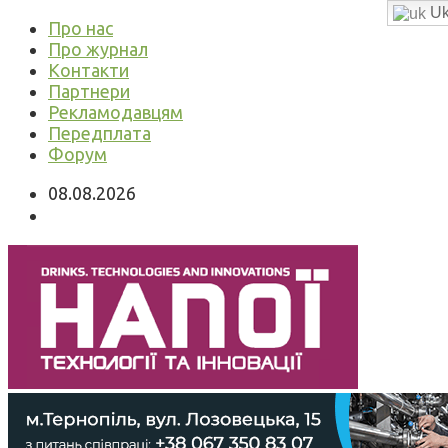
Uk
Про нас
Про журнал
Контакти
Партнери
Рекламодавцям
Передплата
Форум
08.08.2026