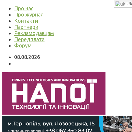
Uk
Про нас
Про журнал
Контакти
Партнери
Рекламодавцям
Передплата
Форум
08.08.2026