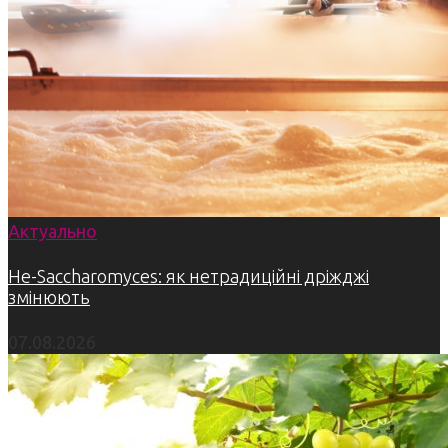
Актуально
Не-Saccharomyces: як нетрадиційні дріжджі
змінюють
07.08.2026