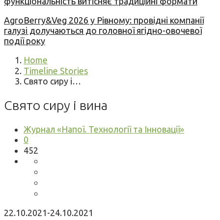
функціональність витісняє традиційні формати
AgroBerry&Veg 2026 у Рівному: провідні компанії
галузі долучаються до головної ягідно-овочевої
події року
Home
Timeline Stories
Свято сиру і…
Свято сиру і вина
Журнал «Напої. Технології та Інновації»
0
452
22.10.2021-24.10.2021