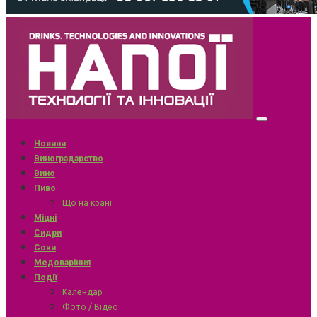
Новини
Виноградарство
Вино
Пиво
Що на крані
Міцні
Сидри
Соки
Медоваріння
Події
Календар
Фото / Відео