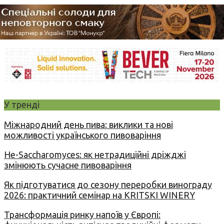
У тренді
Міжнародний день пива: виклики та нові
можливості українського пивоваріння
Не-Saccharomyces: як нетрадиційні дріжджі
змінюють сучасне пивоваріння
Як підготуватися до сезону переробки винограду
2026: практичний семінар на KRITSKI WINERY
Трансформація ринку напоїв у Європі: