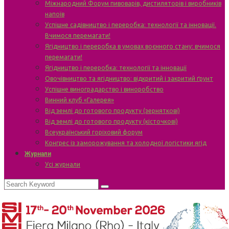
Міжнародний Форум пивоварів, дистиляторів і виробників
напоїв
Успішне садівництво і переробка: технології та інновації.
Вчимося перемагати!
Ягідництво і переробка в умовах воєнного стану: вчимося
перемагати!
Ягідництво і переробка: технології та інновації
Овочівництво та ягідництво: відкритий і закритий ґрунт
Успішне виноградарство і виноробство
Винний клуб «Галерея»
Від землі до готового продукту (зерняткові)
Від землі до готового продукту (кісточкові)
Всеукраїнський горіховий форум
Конгрес із заморожування та холодної логістики ягід
Журнали
Усі журнали