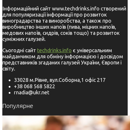
Інформаційний сайт www.techdrinks.info створений
для популяризації інформації про розвиток
виноградарства та виноробства, а також про
виробництво інших напоїв (пива, міцних напоїв,
медових напоїв, сидрів, соків тощо) та розвиток
суміжних галузей.
Сьогодні сайт
techdrinks.info
є універсальним
майданчиком для обміну інформацією і досвідом
представників згаданих галузей України, Європи і
світу.
33028 м.Рівне, вул.Соборна,1 офіс 217
+38 068 568 5822
rnadia@ukr.net
Популярне