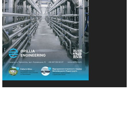
© 2013-2026 Засновники: Конєва К.В., Ящук Н.І.
Назва, концепція та дизайн проєктів медіагрупи
«Технології та Інновації» охороняється Законом
«Про авторське право». Редакція не відповідає за
тексти рекламних оголошень. Думка редакції
може не збігатися з точками зору авторів