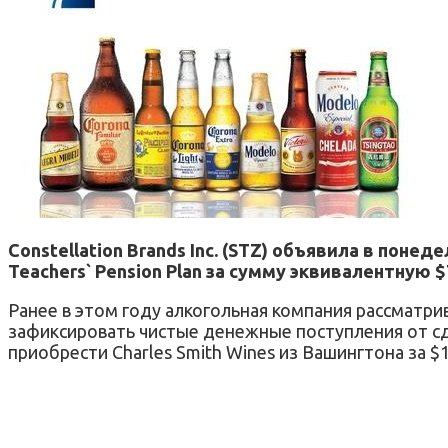
Constellation Brands Inc. (STZ) объявила в пон
Teachers` Pension Plan за сумму эквивалентную $
Ранее в этом году алкогольная компания рассматри
зафиксировать чистые денежные поступления от сдел
приобрести Charles Smith Wines из Вашингтона за $