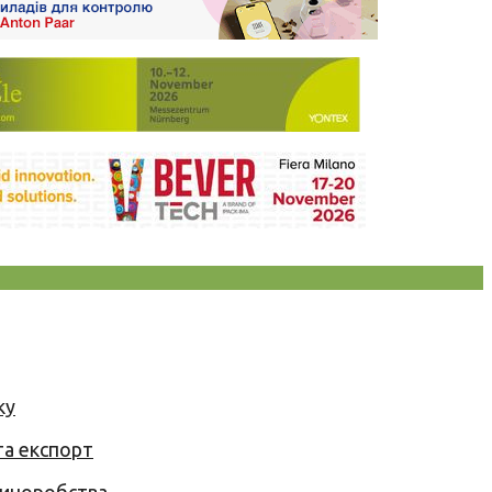
ку
та експорт