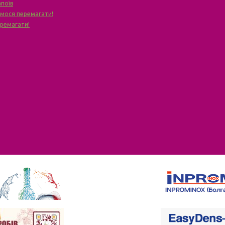
апоїв
чимося перемагати!
еремагати!