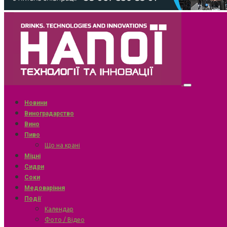
Новини
Виноградарство
Вино
Пиво
Що на крані
Міцні
Сидри
Соки
Медоваріння
Події
Календар
Фото / Відео