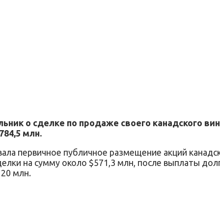
едельник о сделке по продаже своего канадского в
784,5 млн.
вала первичное публичное размещение акций канадс
ки на сумму около $571,3 млн, после выплаты долгов
120 млн.