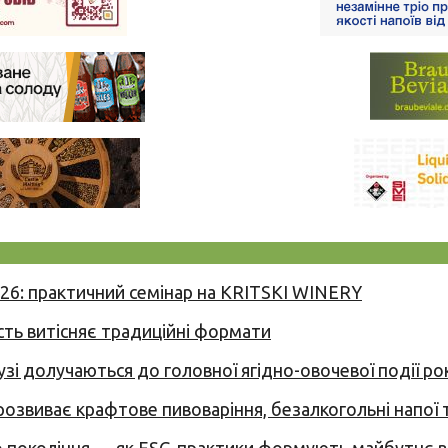
026: практичний семінар на KRITSKI WINERY
сть витісняє традиційні формати
узі долучаються до головної ягідно-овочевої події ро
 розвиває крафтове пивоваріння, безалкогольні напої 