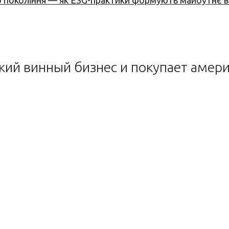
вого покоління — як ESG-практики формують майбутнє
дский винный бизнес и покупает амер