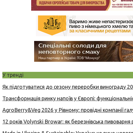
У тренді
Як підготуватися до сезону переробки винограду 2
Трансформація ринку напоїв у Європі: функціональні
AgroBerry&Veg 2026 у Рівному: провідні компанії гал
12 років Volynski Browar: як березнівська пивоварня