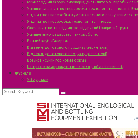
Міжнародний Форум пивоварів, дистиляторів і виробників н
Успішне садівництво і переробка: технології та інновації. В
Ягідництво і переробка в умовах воєнного стану: вчимося п
Ягідництво і переробка: технології та інновації
Овочівництво та ягідництво: відкритий і закритий ґрунт
Успішне виноградарство і виноробство
Винний клуб «Галерея»
Від землі до готового продукту (зерняткові)
Від землі до готового продукту (кісточкові)
Всеукраїнський горіховий форум
Конгрес із заморожування та холодної логістики ягід
Журнали
Усі журнали