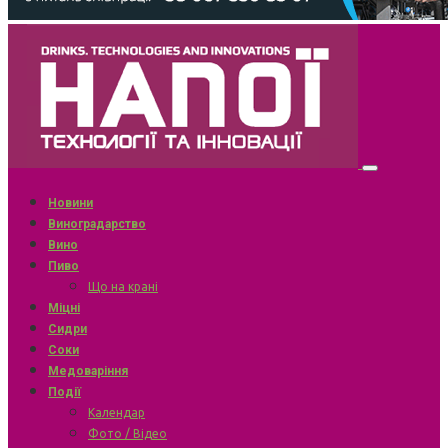
Новини
Виноградарство
Вино
Пиво
Що на крані
Міцні
Сидри
Соки
Медоваріння
Події
Календар
Фото / Відео