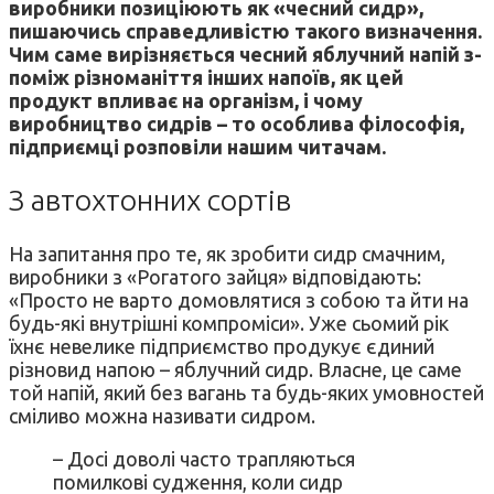
виробники позиціюють як «чесний сидр»,
пишаючись справедливістю такого визначення.
Чим саме вирізняється чесний яблучний напій з-
поміж різноманіття інших напоїв, як цей
продукт впливає на організм, і чому
виробництво сидрів – то особлива філософія,
підприємці розповіли нашим читачам.
З автохтонних сортів
На запитання про те, як зробити сидр смачним,
виробники з «Рогатого зайця» відповідають:
«Просто не варто домовлятися з собою та йти на
будь-які внутрішні компроміси». Уже сьомий рік
їхнє невелике підприємство продукує єдиний
різновид напою – яблучний сидр. Власне, це саме
той напій, який без вагань та будь-яких умовностей
сміливо можна називати сидром.
– Досі доволі часто трапляються
помилкові судження, коли сидр