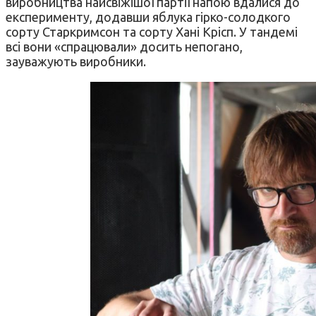
виробництва найсвіжішої партії напою вдалися до
експерименту, додавши яблука гірко-солодкого
сорту Старкримсон та сорту Хані Крісп. У тандемі
всі вони «спрацювали» досить непогано,
зауважують виробники.