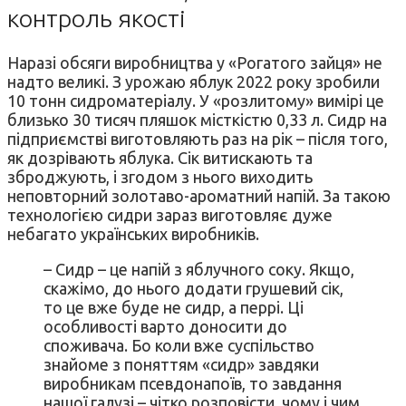
контроль якості
Наразі обсяги виробництва у «Рогатого зайця» не
надто великі. З урожаю яблук 2022 року зробили
10 тонн сидроматеріалу. У «розлитому» вимірі це
близько 30 тисяч пляшок місткістю 0,33 л. Сидр на
підприємстві виготовляють раз на рік – після того,
як дозрівають яблука. Сік витискають та
зброджують, і згодом з нього виходить
неповторний золотаво-ароматний напій. За такою
технологією сидри зараз виготовляє дуже
небагато українських виробників.
– Сидр – це напій з яблучного соку. Якщо,
скажімо, до нього додати грушевий сік,
то це вже буде не сидр, а перрі. Ці
особливості варто доносити до
споживача. Бо коли вже суспільство
знайоме з поняттям «сидр» завдяки
виробникам псевдонапоїв, то завдання
нашої галузі – чітко розповісти, чому і чим