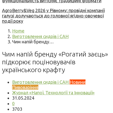
функціональність витісняє традиційні формати
AgroBerry&Veg 2026 у Рівному: провідні компанії
галузі долучаються до головної ягідно-овочевої
події року
Home
Виготовлення сидрів і САН
Чим напій бренду…
Чим напій бренду «Рогатий заєць»
підкорює поціновувачів
українського крафту
Виготовлення сидрів і САН
Новини
Пивоваріння
Журнал «Напої. Технології та Інновації»
31.05.2024
0
3703