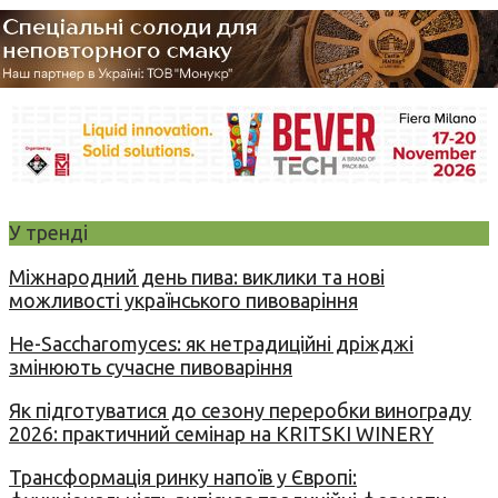
У тренді
Міжнародний день пива: виклики та нові
можливості українського пивоваріння
Не-Saccharomyces: як нетрадиційні дріжджі
змінюють сучасне пивоваріння
Як підготуватися до сезону переробки винограду
2026: практичний семінар на KRITSKI WINERY
Трансформація ринку напоїв у Європі: