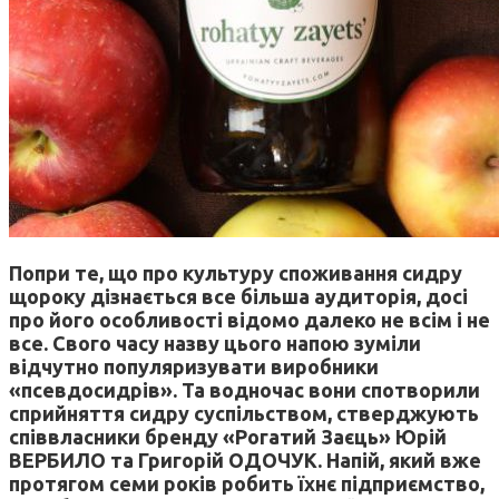
Попри те, що про культуру споживання сидру
щороку дізнається все більша аудиторія, досі
про його особливості відомо далеко не всім і не
все. Свого часу назву цього напою зуміли
відчутно популяризувати виробники
«псевдосидрів». Та водночас вони спотворили
сприйняття сидру суспільством, стверджують
співвласники бренду «Рогатий Заєць» Юрій
ВЕРБИЛО та Григорій ОДОЧУК. Напій, який вже
протягом семи років робить їхнє підприємство,