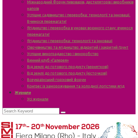
Міжнародний Форум пивоварів, дистиляторів і виробників
напоїв
Успішне садівництво і переробка: технології та інновації.
Вчимося перемагати!
Ягідництво і переробка в умовах воєнного стану: вчимося
перемагати!
Ягідництво і переробка: технології та інновації
Овочівництво та ягідництво: відкритий і закритий ґрунт
Успішне виноградарство і виноробство
Винний клуб «Галерея»
Від землі до готового продукту (зерняткові)
Від землі до готового продукту (кісточкові)
Всеукраїнський горіховий форум
Конгрес із заморожування та холодної логістики ягід
Журнали
Усі журнали