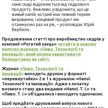
саме сидр відрізняється від сидрового
продукту. Важливо усвідомити, що це
живий напій, котрий має певний термін
визрівання, і кінцевий продукт ми
отримуємо раз на рік, – розповідає Юрій
Вербило.
Продовження статті про виробництво сидрів у
компанії «Рогатий заєць»
читайте в новому
випуску журналу «Пиво. Технології та
Інновації», який можна завантажити
безкоштовно на сайті.
Журнал
«Пиво. Технології та
Інновації»
виходить друком у форматі
«перевертайко» 2 в 1 з журналом «Напої.
Технології та Інновації». Адже з початку
воєнного стану два видання «Напої. Т. І.» та
«Пиво. Т. І.» об’єдналися і виходять одночасно.
Щоб придбати друкований випуск нового