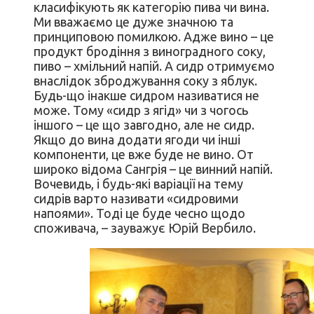
класифікують як категорію пива чи вина.
Ми вважаємо це дуже значною та
принциповою помилкою. Адже вино – це
продукт бродіння з виноградного соку,
пиво – хмільний напій. А сидр отримуємо
внаслідок зброджування соку з яблук.
Будь-що інакше сидром називатися не
може. Тому «сидр з ягід» чи з чогось
іншого – це що завгодно, але не сидр.
Якщо до вина додати ягоди чи інші
компоненти, це вже буде не вино. От
широко відома Сангрія – це винний напій.
Вочевидь, і будь-які варіації на тему
сидрів варто називати «сидровими
напоями». Тоді це буде чесно щодо
споживача, – зауважує Юрій Вербило.