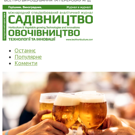
Останнє
Популярне
Коменти