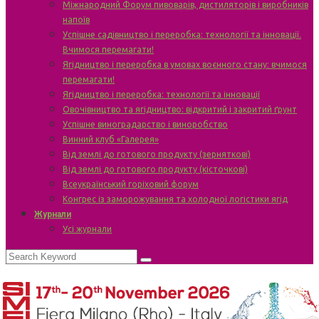
Міжнародний Форум пивоварів, дистиляторів і виробників
напоїв
Успішне садівництво і переробка: технології та інновації.
Вчимося перемагати!
Ягідництво і переробка в умовах воєнного стану: вчимося
перемагати!
Ягідництво і переробка: технології та інновації
Овочівництво та ягідництво: відкритий і закритий ґрунт
Успішне виноградарство і виноробство
Винний клуб «Галерея»
Від землі до готового продукту (зерняткові)
Від землі до готового продукту (кісточкові)
Всеукраїнський горіховий форум
Конгрес із заморожування та холодної логістики ягід
Журнали
Усі журнали