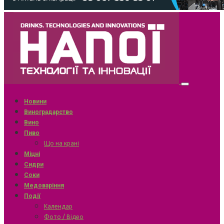
Новини
Виноградарство
Вино
Пиво
Що на крані
Міцні
Сидри
Соки
Медоваріння
Події
Календар
Фото / Відео