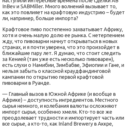
наступили интересные времена после сделки AB
InBev и SABMiller. Много волнений вызывает то,
как это повлияет на крафтовую индустрию – будет
ли, например, больше импорта?
Крафтовое пиво постепенно захватывает Африку,
хотя и очень малую долю ее рынка. С нетерпением
жду, что пивоварни начнут открываться в новых
странах, и я почти уверена, что это произойдет в
ближайшие пару лет. Я думаю, что стоит следить
за Кенией (там уже есть несколько пивоварен),
есть слухи о Намибии, Зимбабве, Эфиопии и Гане, и
нельзя забыть о классной краудфандинговой
кампании по открытию первой крафтовой
пивоварни в Руанде.
— Главный вызов в Южной Африке (и вообще в
Африке) – доступность ингредиентов. Местного
сырья немного, и колебания валюты осложняют
импорт сырья, особенно хмеля. Кто-то все же
преодолевает трудности и импортирует часть или
все сырье, а кто-то, как Inland Brewery в Аккре,