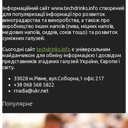
Інформаційний сайт www.techdrinks.info створений
для популяризації інформації про розвиток
виноградарства та виноробства, а також про
виробництво інших напоїв (пива, міцних напоїв,
медових напоїв, сидрів, соків тощо) та розвиток
суміжних галузей.
Сьогодні сайт
techdrinks.info
є універсальним
майданчиком для обміну інформацією і досвідом
представників згаданих галузей України, Європи і
світу.
33028 м.Рівне, вул.Соборна,1 офіс 217
+38 068 568 5822
rnadia@ukr.net
Популярне