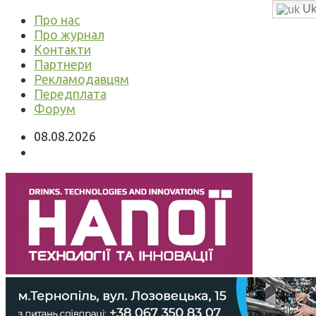
Uk
Про нас
Про журнал
Контакти
Партнери
Рекламодавцям
Передплата
Форум
08.08.2026