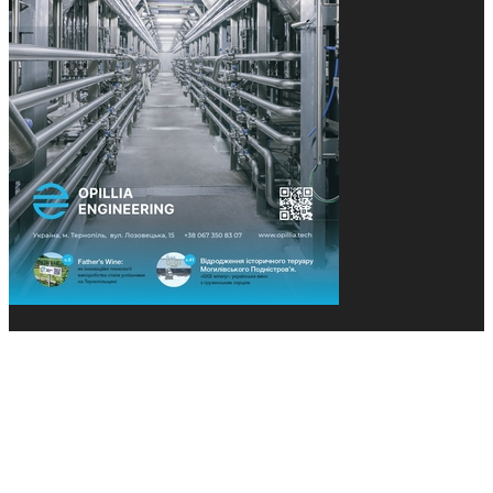
© 2013-2026 Засновники: Конєва К.В., Ящук Н.І.
Назва, концепція та дизайн проєктів медіагрупи
«Технології та Інновації» охороняється Законом
«Про авторське право». Редакція не відповідає за
тексти рекламних оголошень. Думка редакції
може не збігатися з точками зору авторів