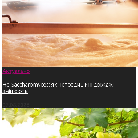
Актуально
Не-Saccharomyces: як нетрадиційні дріжджі
змінюють
07.08.2026