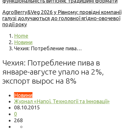
функціональність витісняє традиційні формати
AgroBerry&Veg 2026 у Рівному: провідні компанії
галузі долучаються до головної ягідно-овочевої
події року
Home
Новини
Чехия: Потребление пива…
Чехия: Потребление пива в
январе-августе упало на 2%,
экспорт вырос на 8%
Новини
Журнал «Напої. Технології та Інновації»
08.10.2015
0
268