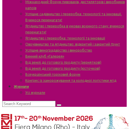
Міжнародний Форум пивоварів, дистиляторів і виробників
напоїв
Успішне садівництво і переробка: технології та інновації.
Вчимося перемагати!
Ягідництво і переробка в умовах воєнного стану: вчимося
перемагати!
Ягідництво і переробка: технології та інновації
Овочівництво та ягідництво: відкритий і закритий ґрунт
Успішне виноградарство і виноробство
Винний клуб «Галерея»
Від землі до готового продукту (зерняткові)
Від землі до готового продукту (кісточкові)
Всеукраїнський горіховий форум
Конгрес із заморожування та холодної логістики ягід
Журнали
Усі журнали