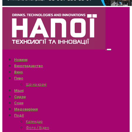
Новини
Виноградарство
Вино
Пиво
Що на крані
Міцні
Сидри
Соки
Медоваріння
Події
Календар
Фото / Відео