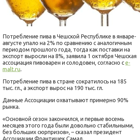
Потребление пива в Чешской Республике в январе-
августе упало на 2% по сравнению с аналогичным
периодом прошлого года, тогда как поставки на
экспорт выросли на 8%, заявила 1 октября Чешская
ассоциация пивоварен и солодовен, согласно с
e-
malt.ru
.
Потребление пива в стране сократилось на 185
тыс. гл., а экспорт вырос на 190 тыс. гл.
Данные Ассоциации охватывают примерно 90%
рынка.
«Основной сезон закончился, и первые восемь
месяцев этого года были довольно стабильными,
без больших сюрпризов», – сказал президент
Ассоциации Франтишек Самал.