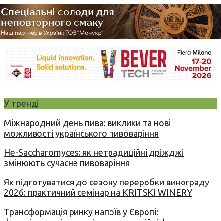
У тренді
Міжнародний день пива: виклики та нові
можливості українського пивоваріння
Не-Saccharomyces: як нетрадиційні дріжджі
змінюють сучасне пивоваріння
Як підготуватися до сезону переробки винограду
2026: практичний семінар на KRITSKI WINERY
Трансформація ринку напоїв у Європі: