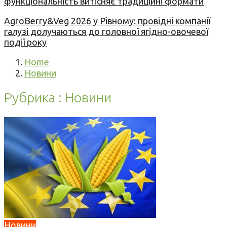
функціональність витісняє традиційні формати
AgroBerry&Veg 2026 у Рівному: провідні компанії
галузі долучаються до головної ягідно-овочевої
події року
Home
Новини
Рубрика : Новини
Новини