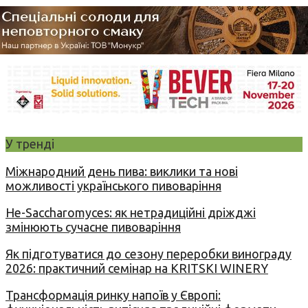
У тренді
Міжнародний день пива: виклики та нові
можливості українського пивоваріння
Не-Saccharomyces: як нетрадиційні дріжджі
змінюють сучасне пивоваріння
Як підготуватися до сезону переробки винограду
2026: практичний семінар на KRITSKI WINERY
Трансформація ринку напоїв у Європі: