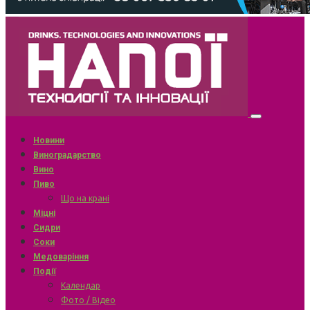
Новини
Виноградарство
Вино
Пиво
Що на крані
Міцні
Сидри
Соки
Медоваріння
Події
Календар
Фото / Відео