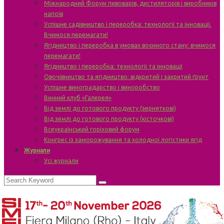
Міжнародний Форум пивоварів, дистиляторів і виробників
напоїв
Успішне садівництво і переробка: технології та інновації.
Вчимося перемагати!
Ягідництво і переробка в умовах воєнного стану: вчимося
перемагати!
Ягідництво і переробка: технології та інновації
Овочівництво та ягідництво: відкритий і закритий ґрунт
Успішне виноградарство і виноробство
Винний клуб «Галерея»
Від землі до готового продукту (зерняткові)
Від землі до готового продукту (кісточкові)
Всеукраїнський горіховий форум
Конгрес із заморожування та холодної логістики ягід
Журнали
Усі журнали