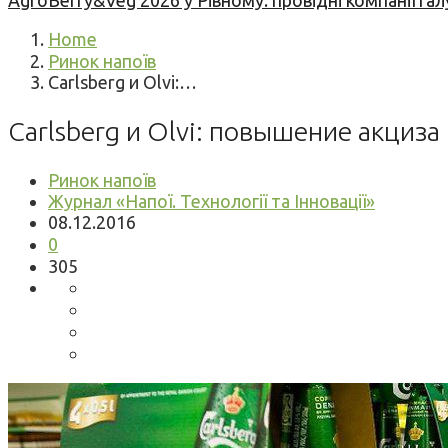
AgroBerry&Veg 2026 у Рівному: провідні компанії гал
Home
Ринок напоїв
Carlsberg и Olvi:…
Carlsberg и Olvi: повышение акциз
Ринок напоїв
Журнал «Напої. Технології та Інновації»
08.12.2016
0
305