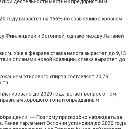
ической деятельности местных предприятий и
2020 году вырастет на 166% по сравнению с уровнем
ду Финляндией и Эстонией, однако между Латвией
зким. Уже в феврале ставка налога вырастет до 9,13
твии с планами новой коалиции, ставка вырастет до
ержанием этилового спирта составляет 20,75
ента
апланировано до 2020 года, встает вопрос о том,
 правилам хорошего тона и оправданным
в обращении. — Поэтому прискорбно наблюдать за
за. Ранее парламент Эстонии установил до 2020 года
з предположения, что Эстония будет действовать