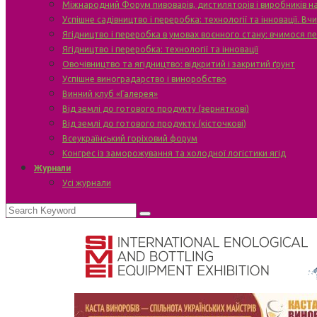
Міжнародний Форум пивоварів, дистиляторів і виробників н
Успішне садівництво і переробка: технології та інновації. В
Ягідництво і переробка в умовах воєнного стану: вчимося п
Ягідництво і переробка: технології та інновації
Овочівництво та ягідництво: відкритий і закритий ґрунт
Успішне виноградарство і виноробство
Винний клуб «Галерея»
Від землі до готового продукту (зерняткові)
Від землі до готового продукту (кісточкові)
Всеукраїнський горіховий форум
Конгрес із заморожування та холодної логістики ягід
Журнали
Усі журнали