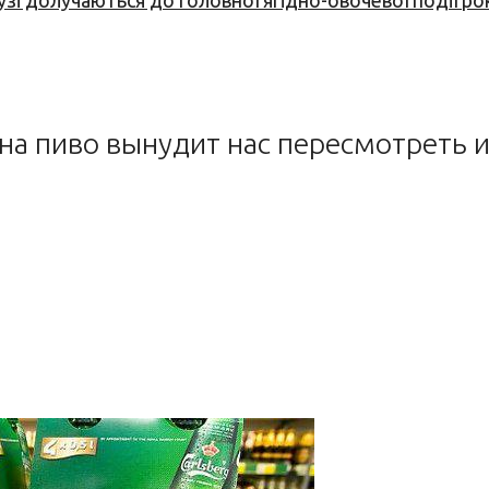
узі долучаються до головної ягідно-овочевої події ро
а на пиво вынудит нас пересмотреть