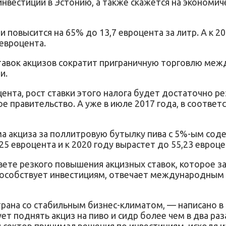
х инвестиции в Эстонию, а также скажется на эконом
нии повысится на 65% до 13,7 евроцента за литр. А к 
 евроцента.
тавок акцизов сократит приграничную торговлю меж
и.
цента, рост ставки этого налога будет достаточно ре
е правительство. А уже в июле 2017 года, в соответс
мма акциза за поллитровую бутылку пива с 5%-ым сод
,25 евроцента и к 2020 году вырастет до 55,23 евроц
 свете резкого повышения акцизных ставок, которое з
способствует инвестициям, отвечает международным
страна со стабильным бизнес-климатом, — написано 
ует поднять акциз на пиво и сидр более чем в два ра
сектор принимал решения по инвестициям, исходя и