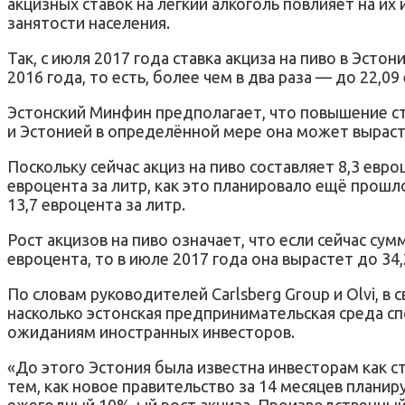
акцизных ставок на легкий алкоголь повлияет на и
занятости населения.
Так, с июля 2017 года ставка акциза на пиво в Эсто
2016 года, то есть, более чем в два раза — до 22,09
Эстонский Минфин предполагает, что повышение с
и Эстонией в определённой мере она может выраст
Поскольку сейчас акциз на пиво составляет 8,3 евро
евроцента за литр, как это планировало ещё прошло
13,7 евроцента за литр.
Рост акцизов на пиво означает, что если сейчас су
евроцента, то в июле 2017 года она вырастет до 34
По словам руководителей Carlsberg Group и Olvi, в
насколько эстонская предпринимательская среда 
ожиданиям иностранных инвесторов.
«До этого Эстония была известна инвесторам как 
тем, как новое правительство за 14 месяцев планир
ежегодный 10%-ый рост акциза. Производственный 