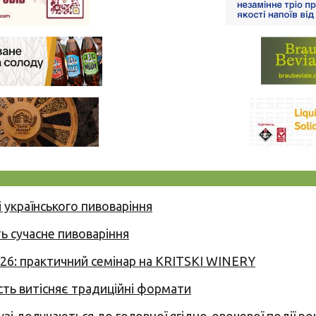
 українського пивоваріння
ь сучасне пивоваріння
026: практичний семінар на KRITSKI WINERY
сть витісняє традиційні формати