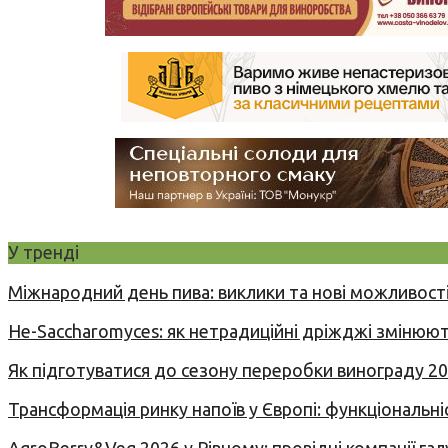
У тренді
Міжнародний день пива: виклики та нові можливості
Не-Saccharomyces: як нетрадиційні дріжджі змінюют
Як підготуватися до сезону переробки винограду 2
Трансформація ринку напоїв у Європі: функціональні