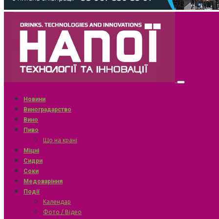
Новини
Виноградарство
Вино
Пиво
Що на крані
Міцні
Сидри
Соки
Медоваріння
Події
Календар
Фото / Відео