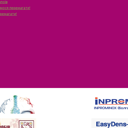
апоїв
чимося перемагати!
еремагати!