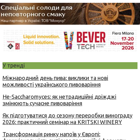
У тренді
Міжнародний день пива: виклики та нові
можливості українського пивоваріння
Не-Saccharomyces: як нетрадиційні дріжджі
змінюють сучасне пивоваріння
Як підготуватися до сезону переробки винограду
2026: практичний семінар на KRITSKI WINERY
Трансформація ринку напоїв у Європі: