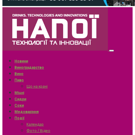
Новини
Виноградарство
Вино
Пиво
Що на крані
Міцні
Сидри
Соки
Медоваріння
Події
Календар
Фото / Відео