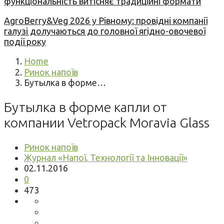
функціональність витісняє традиційні формати
AgroBerry&Veg 2026 у Рівному: провідні компанії
галузі долучаються до головної ягідно-овочевої
події року
Home
Ринок напоїв
Бутылка в форме…
Бутылка в форме капли от
компании Vetropack Moravia Glass
Ринок напоїв
Журнал «Напої. Технології та Інновації»
02.11.2016
0
473