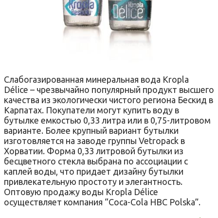
Слабогазированная минеральная вода Kropla
Délice – чрезвычайно популярный продукт высшего
качества из экологически чистого региона Бескид в
Карпатах. Покупатели могут купить воду в
бутылке емкостью 0,33 литра или в 0,75-литровом
варианте. Более крупный вариант бутылки
изготовляется на заводе группы Vetropack в
Хорватии. Форма 0,33 литровой бутылки из
бесцветного стекла выбрана по ассоциации с
каплей воды, что придает дизайну бутылки
привлекательную простоту и элегантность.
Оптовую продажу воды Kropla Délice
осуществляет компания “Coca-Cola HBC Polska”.