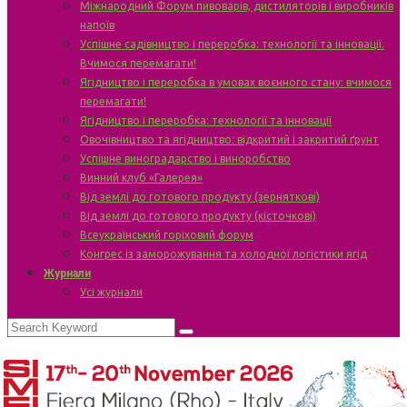
Міжнародний Форум пивоварів, дистиляторів і виробників
напоїв
Успішне садівництво і переробка: технології та інновації.
Вчимося перемагати!
Ягідництво і переробка в умовах воєнного стану: вчимося
перемагати!
Ягідництво і переробка: технології та інновації
Овочівництво та ягідництво: відкритий і закритий ґрунт
Успішне виноградарство і виноробство
Винний клуб «Галерея»
Від землі до готового продукту (зерняткові)
Від землі до готового продукту (кісточкові)
Всеукраїнський горіховий форум
Конгрес із заморожування та холодної логістики ягід
Журнали
Усі журнали