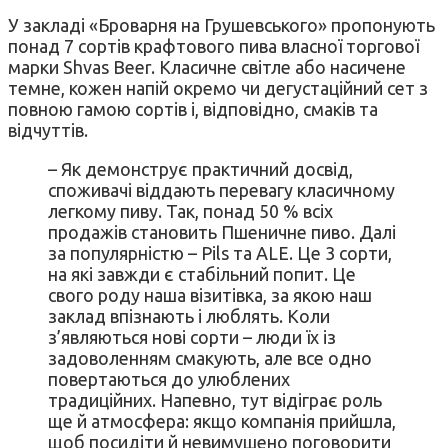
У закладі «Броварня на Грушевського» пропонують
понад 7 сортів крафтового пива власної торгової
марки Shvas Beer. Класичне світле або насичене
темне, кожен напій окремо чи дегустаційний сет з
повною гамою сортів і, відповідно, смаків та
відчуттів.
– Як демонструє практичний досвід,
споживачі віддають перевагу класичному
легкому пиву. Так, понад 50 % всіх
продажів становить Пшеничне пиво. Далі
за популярністю – Pils та ALE. Це 3 сорти,
на які завжди є стабільний попит. Це
свого роду наша візитівка, за якою наш
заклад впізнають і люблять. Коли
з’являються нові сорти – люди їх із
задоволенням смакують, але все одно
повертаються до улюблених
традиційних. Напевно, тут відіграє роль
ще й атмосфера: якщо компанія прийшла,
щоб посидіти й невимушено поговорити