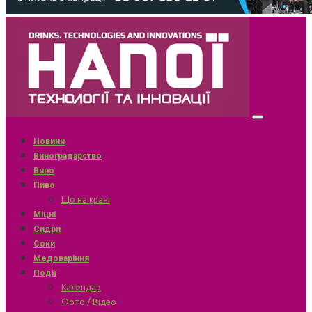
Новини
Виноградарство
Вино
Пиво
Що на крані
Міцні
Сидри
Соки
Медоваріння
Події
Календар
Фото / Відео