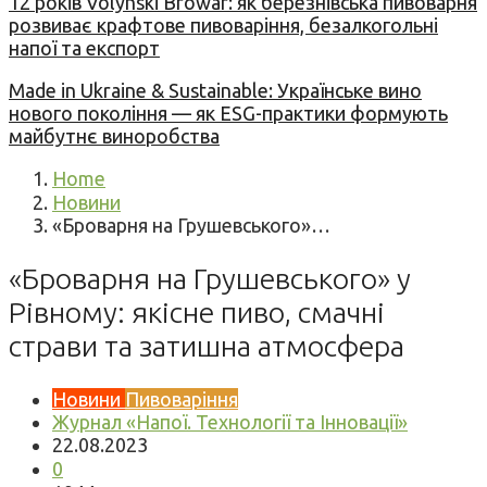
12 років Volynski Browar: як березнівська пивоварня
розвиває крафтове пивоваріння, безалкогольні
напої та експорт
Made in Ukraine & Sustainable: Українське вино
нового покоління — як ESG-практики формують
майбутнє виноробства
Home
Новини
«Броварня на Грушевського»…
«Броварня на Грушевського» у
Рівному: якісне пиво, смачні
страви та затишна атмосфера
Новини
Пивоваріння
Журнал «Напої. Технології та Інновації»
22.08.2023
0