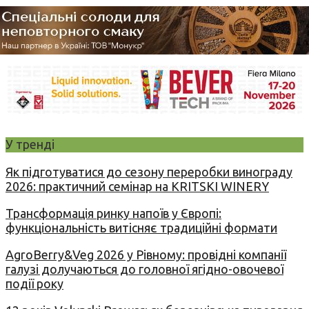
У тренді
Як підготуватися до сезону переробки винограду
2026: практичний семінар на KRITSKI WINERY
Трансформація ринку напоїв у Європі:
функціональність витісняє традиційні формати
AgroBerry&Veg 2026 у Рівному: провідні компанії
галузі долучаються до головної ягідно-овочевої
події року