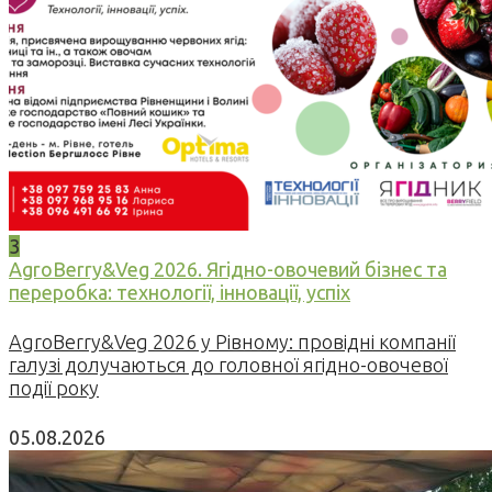
3
AgroBerry&Veg 2026. Ягідно-овочевий бізнес та
переробка: технології, інновації, успіх
AgroBerry&Veg 2026 у Рівному: провідні компанії
галузі долучаються до головної ягідно-овочевої
події року
05.08.2026