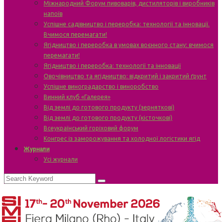
Міжнародний Форум пивоварів, дистиляторів і виробників
напоїв
Успішне садівництво і переробка: технології та інновації.
Вчимося перемагати!
Ягідництво і переробка в умовах воєнного стану: вчимося
перемагати!
Ягідництво і переробка: технології та інновації
Овочівництво та ягідництво: відкритий і закритий ґрунт
Успішне виноградарство і виноробство
Винний клуб «Галерея»
Від землі до готового продукту (зерняткові)
Від землі до готового продукту (кісточкові)
Всеукраїнський горіховий форум
Конгрес із заморожування та холодної логістики ягід
Журнали
Усі журнали