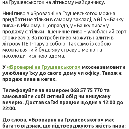
на Грушевського» на літньому майданчику.
Нині пиво з «Броварні на Грушевського» можна
придбати не тільки в самому закладі, а й і в «Банку
пива» в Рівному. Щоправда, у «Банку пива» у
продажу є тільки Пшеничне пиво – улюблений сорт
споживачів. За потреби пиво можуть налити в
літрову ПЕТ-тару з собою. Так само із собою
можна взяти й будь-яку страву з меню та
насолодитися нею вдома.
У
«Броварні на Грушевського»
можна замовити
улюблену їжу до свого дому чи офісу. Також є
продаж пива в кегах.
Телефонуйте за номером 068 57 75 770 та
замовляйте собі ситний обід чи вишукану
вечерю. Доставка їжі працює щодня з 12:00 до
22:00.
До слова, «Броварня на Грушевського» має
багато відзнак, що підтверджують якість пива: