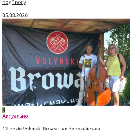
події року
05.08.2026
4
Актуально
12 років Volynski Browar: як березнівська