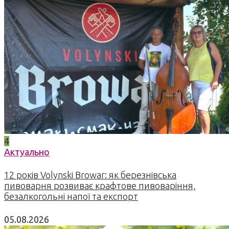
4
Актуально
12 років Volynski Browar: як березнівська
пивоварня розвиває крафтове пивоваріння,
безалкогольні напої та експорт
05.08.2026