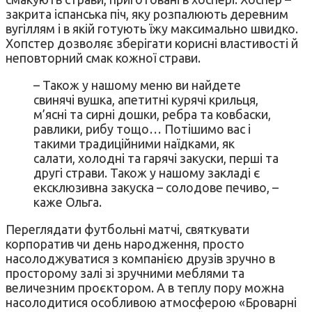
закрита іспанська піч, яку розпалюють деревним
вугіллям і в якій готують їжу максимально швидко.
Хопстер дозволяє зберігати корисні властивості й
неповторний смак кожної страви.
– Також у нашому меню ви найдете
свинячі вушка, апетитні курячі крильця,
м’ясні та сирні дошки, ребра та ковбаски,
равлики, рибу тощо… Потішимо вас і
такими традиційними наїдками, як
салати, холодні та гарячі закуски, перші та
другі страви. Також у нашому закладі є
ексклюзивна закуска – солодове печиво, –
каже Ольга.
Переглядати футбольні матчі, святкувати
корпоратив чи день народження, просто
насолоджуватися з компанією друзів зручно в
просторому залі зі зручними меблями та
величезним проєктором. А в теплу пору можна
насолодитися особливою атмосферою «Броварні