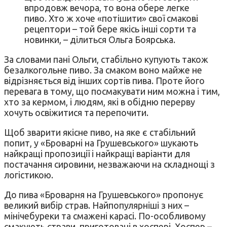
впродовж вечора, то вона обере легке
пиво. Хто ж хоче «потішити» свої смакові
рецептори – той бере якісь інші сорти та
новинки, – ділиться Ольга Боярська.
За словами пані Ольги, стабільно купують також
безалкогольне пиво. За смаком воно майже не
відрізняється від інших сортів пива. Проте його
перевага в тому, що посмакувати ним можна і тим,
хто за кермом, і людям, які в обідню перерву
хочуть освіжитися та перепочити.
Щоб зварити якісне пиво, на яке є стабільний
попит, у «Броварні на Грушевського» шукають
найкращі пропозиції і найкращі варіанти для
постачання сировини, незважаючи на складнощі з
логістикою.
До пива «Броварня на Грушевського» пропонує
великий вибір страв. Найпопулярніші з них –
мінічебуреки та смажені карасі. По-особливому
смакують страви, приготовані в хоспері. Хоспер –