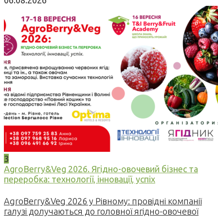
06.08.2026
3
AgroBerry&Veg 2026. Ягідно-овочевий бізнес та
переробка: технології, інновації, успіх
AgroBerry&Veg 2026 у Рівному: провідні компанії
галузі долучаються до головної ягідно-овочевої