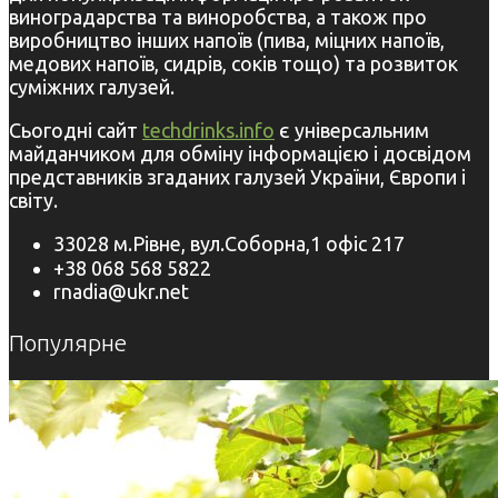
виноградарства та виноробства, а також про
виробництво інших напоїв (пива, міцних напоїв,
медових напоїв, сидрів, соків тощо) та розвиток
суміжних галузей.
Сьогодні сайт
techdrinks.info
є універсальним
майданчиком для обміну інформацією і досвідом
представників згаданих галузей України, Європи і
світу.
33028 м.Рівне, вул.Соборна,1 офіс 217
+38 068 568 5822
rnadia@ukr.net
Популярне