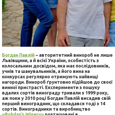
Богдан Павлій
– авторитетний винороб не лише
Львівщини, а й всієї України, особистість з
колосальним досвідом, яка має послідовників,
учнів та шанувальників, а його вина на
конкурсах регулярно отримують найвищі
нагороди. Винороб ґрунтовно підійшов до своєї
винної пристрасті. Експерименти з пошуку
вдалих сортів винограду тривали з 1999 року,
аж поки у 2010 році Богдан Павлій висадив свій
перший виноградник, що складався тоді з 14
сортів. Виноградники та виробництво
«Bohdan’s Winery»
розташовані в