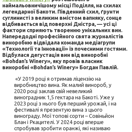
наймальовничішому місці Поділля, на схилах
легендарної Бакоти. Південний схил, ґрунти
суглинисті з великим вмістом вапняку, сонце
відбивається від поверхні Дністра, — усі ці
фактори сприяють творенню унікальних вин.
Напередодні професійного свята журналістів
виноробню відвідала команда медіагрупи
«Технології та Інновації» із почесними гостями.
Відбулася дегустація вин від виноробні
«Bohdan’s Winery», яку провів власник
виноробні «Bohdan’s Winery» Богдан Павлій.
«У 2019 році я отримав ліцензію на
виробництво вина. Як малий винороб, у
2020 році заклав свій невеликий
виноградник 1,5 гектара на Бакоті. Уже у
2023 році з нього був перший урожай, і на
фестивалі я презентую вина з цього
винограду. Мої топові сорти – Совіньйон
Блан і Ркацителі. У 2024 році вперше
спробував зробити оранжі, які називаю