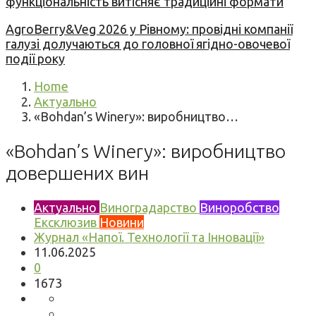
функціональність витісняє традиційні формати
AgroBerry&Veg 2026 у Рівному: провідні компанії
галузі долучаються до головної ягідно-овочевої
події року
Home
Актуально
«Bohdan’s Winery»: виробництво…
«Bohdan’s Winery»: виробництво
довершених вин
Актуально
Виноградарство
Виноробство
Ексклюзив
Новини
Журнал «Напої. Технології та Інновації»
11.06.2025
0
1673