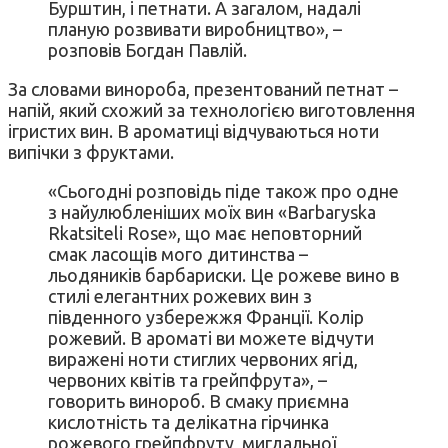
Бурштин, і петнати. А загалом, надалі
планую розвивати виробництво», –
розповів Богдан Павлій.
За словами винороба, презентований петнат –
напій, який схожий за технологією виготовлення
ігристих вин. В ароматиці відчуваються ноти
випічки з фруктами.
«Сьогодні розповідь піде також про одне
з найулюбленіших моїх вин «Barbaryska
Rkatsiteli Rose», що має неповторний
смак ласощів мого дитинства –
льодяників барбариски. Це рожеве вино в
стилі елегантних рожевих вин з
південного узбережжя Франції. Колір
рожевий. В ароматі ви можете відчути
виражені ноти стиглих червоних ягід,
червоних квітів та грейпфрута», –
говорить винороб. В смаку приємна
кислотність та делікатна гірчинка
рожевого грейпфруту, мигдальної