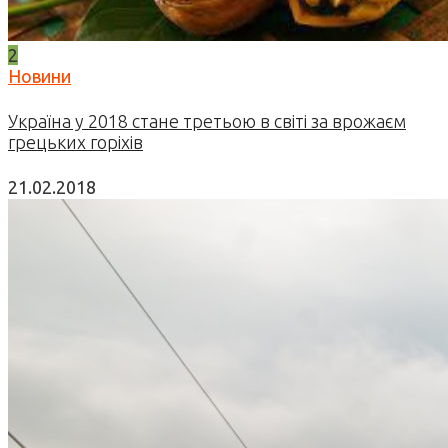
2
Новини
Україна у 2018 стане третьою в світі за врожаєм
грецьких горіхів
21.02.2018