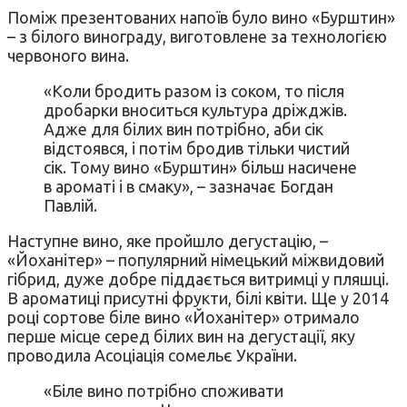
Поміж презентованих напоїв було вино «Бурштин»
– з білого винограду, виготовлене за технологією
червоного вина.
«Коли бродить разом із соком, то після
дробарки вноситься культура дріжджів.
Адже для білих вин потрібно, аби сік
відстоявся, і потім бродив тільки чистий
сік. Тому вино «Бурштин» більш насичене
в ароматі і в смаку», – зазначає Богдан
Павлій.
Наступне вино, яке пройшло дегустацію, –
«Йоханітер» – популярний німецький міжвидовий
гібрид, дуже добре піддається витримці у пляшці.
В ароматиці присутні фрукти, білі квіти. Ще у 2014
році сортове біле вино «Йоханітер» отримало
перше місце серед білих вин на дегустації, яку
проводила Асоціація сомельє України.
«Біле вино потрібно споживати