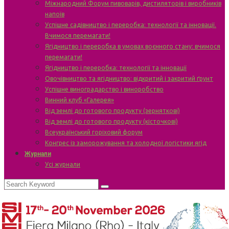
Міжнародний Форум пивоварів, дистиляторів і виробників
напоїв
Успішне садівництво і переробка: технології та інновації.
Вчимося перемагати!
Ягідництво і переробка в умовах воєнного стану: вчимося
перемагати!
Ягідництво і переробка: технології та інновації
Овочівництво та ягідництво: відкритий і закритий ґрунт
Успішне виноградарство і виноробство
Винний клуб «Галерея»
Від землі до готового продукту (зерняткові)
Від землі до готового продукту (кісточкові)
Всеукраїнський горіховий форум
Конгрес із заморожування та холодної логістики ягід
Журнали
Усі журнали