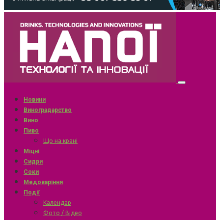
Новини
Виноградарство
Вино
Пиво
Що на крані
Міцні
Сидри
Соки
Медоваріння
Події
Календар
Фото / Відео