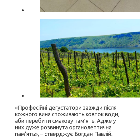
«Професійні дегустатори завжди після
кожного вина споживають ковток води,
аби перебити смакову пам’ять. Адже у
них дуже розвинута органолептична
пам’ять», – стверджує Богдан Павлій.