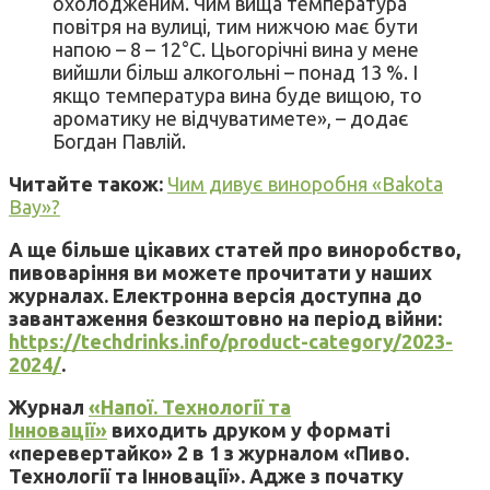
охолодженим. Чим вища температура
повітря на вулиці, тим нижчою має бути
напою – 8 – 12°С. Цьогорічні вина у мене
вийшли більш алкогольні – понад 13 %. І
якщо температура вина буде вищою, то
ароматику не відчуватимете», – додає
Богдан Павлій.
Читайте також:
Чим дивує виноробня «Bakota
Bay»?
А ще більше цікавих статей про виноробство,
пивоваріння ви можете прочитати у наших
журналах. Електронна версія доступна до
завантаження безкоштовно на період війни:
https://techdrinks.info/product-category/2023-
2024/
.
Журнал
«Напої. Технології та
Інновації»
виходить друком у форматі
«перевертайко» 2 в 1 з журналом «Пиво.
Технології та Інновації». Адже з початку