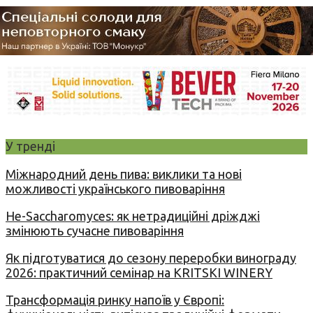
У тренді
Міжнародний день пива: виклики та нові
можливості українського пивоваріння
Не-Saccharomyces: як нетрадиційні дріжджі
змінюють сучасне пивоваріння
Як підготуватися до сезону переробки винограду
2026: практичний семінар на KRITSKI WINERY
Трансформація ринку напоїв у Європі: