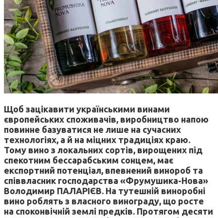
Щоб зацікавити українськими винами
європейських споживачів, виробництво напою
повинне базуватися не лише на сучасних
технологіях, а й на міцних традиціях краю.
Тому вино з локальних сортів, вирощених під
спекотним бессарабським сонцем, має
експортний потенціал, впевнений винороб та
співвласник господарства «Фрумушика-Нова»
Володимир ПАЛАРІЄВ. На тутешній виноробні
вино роблять з власного винограду, що росте
на споконвічній землі предків. Протягом десяти