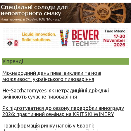
У тренді
Міжнародний день пива: виклики та нові
можливості українського пивоваріння
Не-Saccharomyces: як нетрадиційні дріжджі
змінюють сучасне пивоваріння
Як підготуватися до сезону переробки винограду
2026: практичний семінар на KRITSKI WINERY
Трансформація ринку напоїв у Європі: