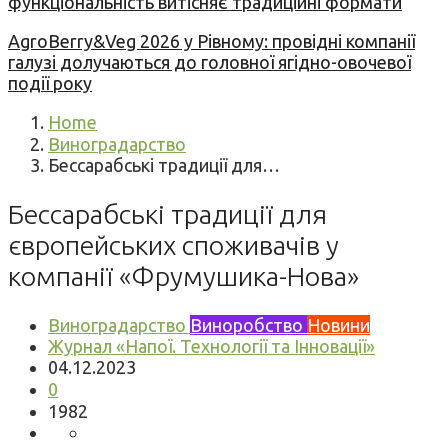
функціональність витісняє традиційні формати
AgroBerry&Veg 2026 у Рівному: провідні компанії
галузі долучаються до головної ягідно-овочевої
події року
Home
Виноградарство
Бессарабські традиції для…
Бессарабські традиції для
європейських споживачів у
компанії «Фрумушика-Нова»
Виноградарство
Виноробство
Новини
Журнал «Напої. Технології та Інновації»
04.12.2023
0
1982