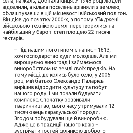
села, на жаль, добігала кінця. У 1946 році людей
відселили, а кілька поселень зрівняли з землею,
облаштувавши в цій місцевості військовий полігон.
Він діяв до початку 2000-х, а потому в’їжджені
військовою технікою землі перетворилися на
найбільший у Європі степ площею 22 тисячі
гектарів.
– Під нашим логотипом є напис – 1813,
хоч господарство куди молодше. Але ми
вирощуємо виноград і займаємося
виноробством на землі своїх предків. На
тому місці, де колись було село, у 2006
році мій батько Олександр Паларієв
вирішив відродити культуру та побут
нашого роду. І ми почали будувати
комплекс. Спочатку розвивали
тваринництво, свого часу утримували 12
тисяч овець каракульської породи.
Згодом побудували ще й виноробню.
Адже це в традиції нашого краю –
зустрічати гостей склянкою доброго