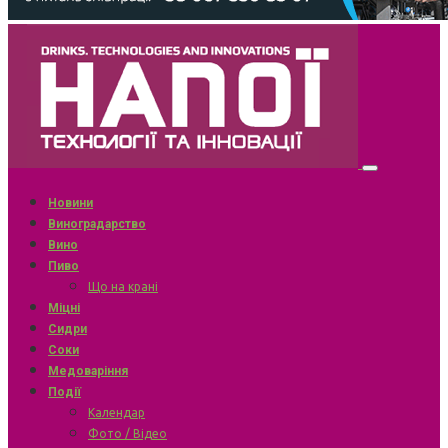
Новини
Виноградарство
Вино
Пиво
Що на крані
Міцні
Сидри
Соки
Медоваріння
Події
Календар
Фото / Відео