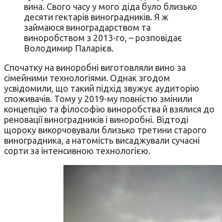
вина. Свого часу у мого діда було близько
десяти гектарів виноградників. Я ж
займаюся виноградарством та
виноробством з 2013-го, – розповідає
Володимир Паларієв.
Спочатку на виноробні виготовляли вино за
сімейними технологіями. Однак згодом
усвідомили, що такий підхід звужує аудиторію
споживачів. Тому у 2019-му повністю змінили
концепцію та філософію виноробства й взялися до
реновації виноградників і виноробні. Відтоді
щороку викорчовували близько третини старого
виноградника, а натомість висаджували сучасні
сорти за інтенсивною технологією.