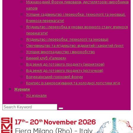
Міжнародний Форум пивоварів, дистиляторів і виробників
напоїв
Успішне садівництво і переробка: технології та інновації.
Вчимося перемагати!
Ягідництво і переробка в умовах воєнного стану: вчимося
перемагати!
Ягідництво і переробка: технології та інновації
Овочівництво та ягідництво: відкритий і закритий ґрунт
Успішне виноградарство і виноробство
Винний клуб «Галерея»
Від землі до готового продукту (зерняткові)
Від землі до готового продукту (кісточкові)
Всеукраїнський горіховий форум
Конгрес із заморожування та холодної логістики ягід
Журнали
Усі журнали