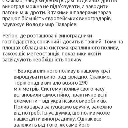
Скажімо, завдяки двом рядам подвійних дротів
виноград можна не підв’язувати, а заводити
пагони між дроти. З такими шпалерами зараз
працює більшість європейських виноградарів,
зауважує Володимир Паларієв.
Регіон, де розташовані виноградники
господарства, сонячний і досить вітряний. Тому на
площах обладнана система краплинного поливу,
також діє метеостанція, показники якої й
засвідчують необхідність поливу.
– Без краплинного поливу в нашому краї
вирощувати виноград складно. Скажімо,
торік опадів випало всього 290
міліметрів. Систему поливу свого часу
встановили самостійно, практично всі її
елементи – від українських виробників.
Полив зараз запускаємо вручну, залежно
від потреб. Існує думка, що полив може
нашкодити винограднику. Однак все
залежить від того, як саме його