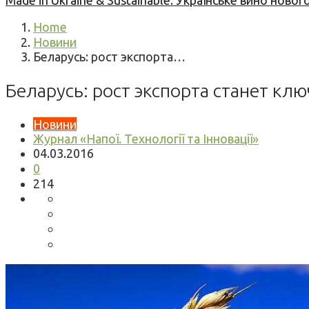
Made in Ukraine & Sustainable: Українське вино но
Home
Новини
Беларусь: рост экспорта…
Беларусь: рост экспорта станет к
Новини
Журнал «Напої. Технології та Інновації»
04.03.2016
0
214