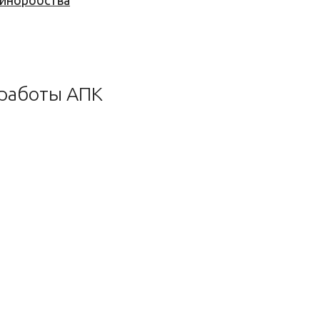
 виноробства
 работы АПК