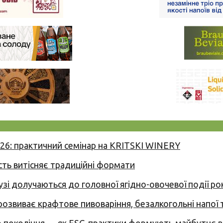
026: практичний семінар на KRITSKI WINERY
сть витісняє традиційні формати
узі долучаються до головної ягідно-овочевої події ро
 розвиває крафтове пивоваріння, безалкогольні напої 