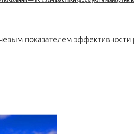
вого покоління — як ESG-практики формують майбутнє
лючевым показателем эффективности