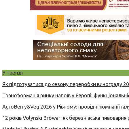
У тренді
Як підготуватися до сезону переробки винограду 2
Трансформація ринку напоїв у Європі: функціональні
AgroBerry&Veg 2026 у Рівному: провідні компанії гал
12 років Volynski Browar: як березнівська пивоварня