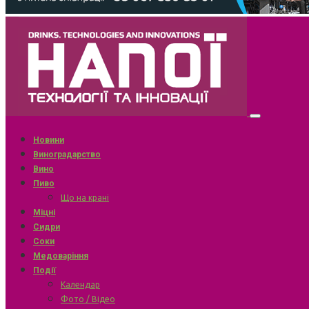
Новини
Виноградарство
Вино
Пиво
Що на крані
Міцні
Сидри
Соки
Медоваріння
Події
Календар
Фото / Відео