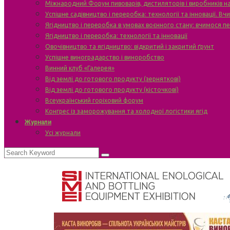
Міжнародний Форум пивоварів, дистиляторів і виробників н
Успішне садівництво і переробка: технології та інновації. В
Ягідництво і переробка в умовах воєнного стану: вчимося п
Ягідництво і переробка: технології та інновації
Овочівництво та ягідництво: відкритий і закритий ґрунт
Успішне виноградарство і виноробство
Винний клуб «Галерея»
Від землі до готового продукту (зерняткові)
Від землі до готового продукту (кісточкові)
Всеукраїнський горіховий форум
Конгрес із заморожування та холодної логістики ягід
Журнали
Усі журнали