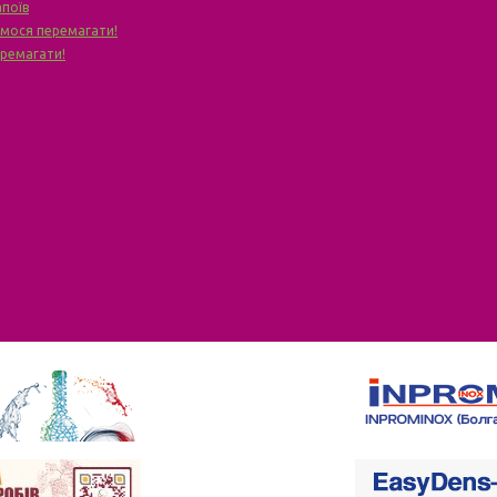
апоїв
чимося перемагати!
еремагати!