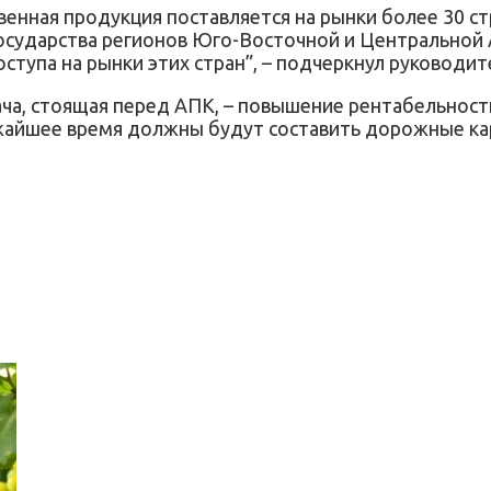
твенная продукция поставляется на рынки более 30 
государства регионов Юго-Восточной и Центральной 
ступа на рынки этих стран”, – подчеркнул руководит
ача, стоящая перед АПК, – повышение рентабельност
ижайшее время должны будут составить дорожные ка