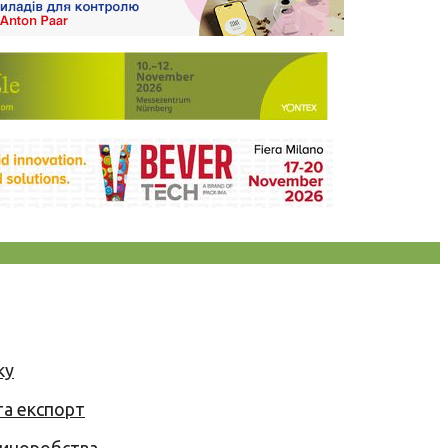
ку
та експорт