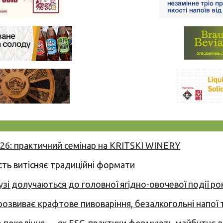
026: практичний семінар на KRITSKI WINERY
сть витісняє традиційні формати
узі долучаються до головної ягідно-овочевої події ро
 розвиває крафтове пивоваріння, безалкогольні напої 