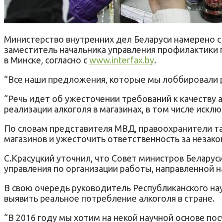
Министерство внутренних дел Беларуси намерено с
заместитель начальника управления профилактики 
в Минске, согласно с
www.interfax.by
.
“Все наши предложения, которые мы лоббировали ра
“Речь идет об ужесточении требований к качеству
реализации алкоголя в магазинах, в том числе исклю
По словам представителя МВД, правоохранители т
магазинов и ужесточить ответственность за незако
С.Красуцкий уточнил, что Совет министров Белару
управления по организации работы, направленной 
В свою очередь руководитель Республиканского на
выявить реальное потребление алкоголя в стране.
“В 2016 году мы хотим на некой научной основе по