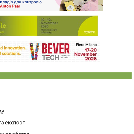
ку
та експорт