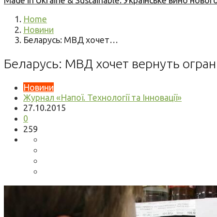
Made in Ukraine & Sustainable: Українське вино но
Home
Новини
Беларусь: МВД хочет…
Беларусь: МВД хочет вернуть огра
Новини
Журнал «Напої. Технології та Інновації»
27.10.2015
0
259