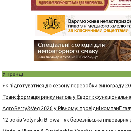
У тренді
Як підготуватися до сезону переробки винограду 2
Трансформація ринку напоїв у Європі: функціональні
AgroBerry&Veg 2026 у Рівному: провідні компанії гал
12 років Volynski Browar: як березнівська пивоварня