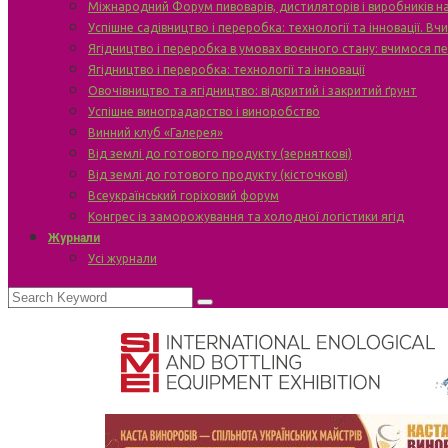
Міжнародний Форум пивоварів, дистиляторів і виробників н
Успішне садівництво і переробка: технології та інновації. В
Ягідництво і переробка в умовах воєнного стану: вчимося п
Ягідництво і переробка: технології та інновації
Овочівництво та ягідництво: відкритий і закритий ґрунт
Успішне виноградарство і виноробство
Винний клуб «Галерея»
Від землі до готового продукту (зерняткові)
Від землі до готового продукту (кісточкові)
Всеукраїнський горіховий форум
Конгрес із заморожування та холодної логістики ягід
Журнали
Усі журнали