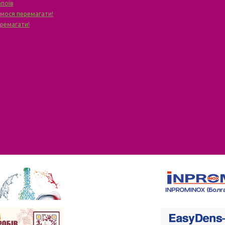
апоїв
чимося перемагати!
еремагати!