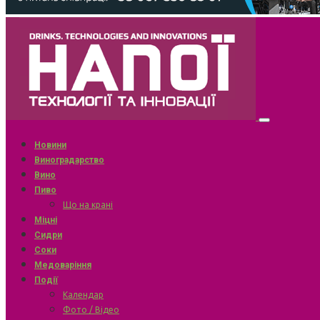
Новини
Виноградарство
Вино
Пиво
Що на крані
Міцні
Сидри
Соки
Медоваріння
Події
Календар
Фото / Відео