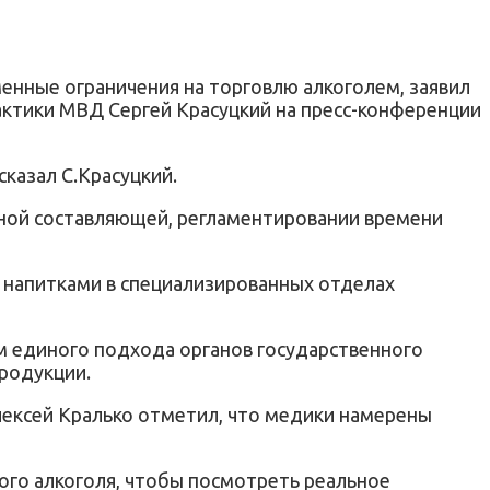
енные ограничения на торговлю алкоголем, заявил
актики МВД Сергей Красуцкий на пресс-конференции
казал С.Красуцкий.
зной составляющей, регламентировании времени
 напитками в специализированных отделах
зм единого подхода органов государственного
родукции.
лексей Кралько отметил, что медики намерены
ного алкоголя, чтобы посмотреть реальное