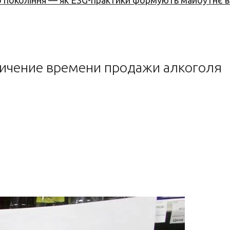
вого покоління — як ESG-практики формують майбутнє
ничение времени продажи алкоголя