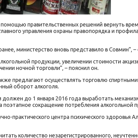
 помощью правительственных решений вернуть врем
главного управления охраны правопорядка и профил
нее, министерство вновь представило в Совмин”, – с
 алкогольной продукции, увеличении стоимости акци
чении ночной торговли”, – пояснил он.
акже предлагают осуществлять торговлю спиртными
нный оборот алкоголя.
си должен до 1 января 2016 года выработать механи
на поэтапное сокращение потребления алкогольной п
учно-практического центра психического здоровья А
считать количество незарегистрированного, неучтен