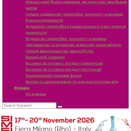
Міжнародний Форум пивоварів, дистиляторів і виробників
напоїв
Успішне садівництво і переробка: технології та інновації.
Вчимося перемагати!
Ягідництво і переробка в умовах воєнного стану: вчимося
перемагати!
Ягідництво і переробка: технології та інновації
Овочівництво та ягідництво: відкритий і закритий ґрунт
Успішне виноградарство і виноробство
Винний клуб «Галерея»
Від землі до готового продукту (зерняткові)
Від землі до готового продукту (кісточкові)
Всеукраїнський горіховий форум
Конгрес із заморожування та холодної логістики ягід
Журнали
Усі журнали