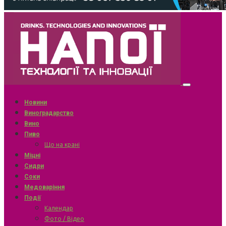
Новини
Виноградарство
Вино
Пиво
Що на крані
Міцні
Сидри
Соки
Медоваріння
Події
Календар
Фото / Відео