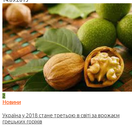
2
Новини
Україна у 2018 стане третьою в світі за врожаєм
грецьких горіхів