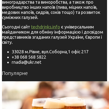
виноградарства та виноробства, а також про
виробництво інших напоїв (пива, міцних напоїв,
медових напоїв, сидрів, соків тощо) та розвиток
суміжних галузей.
Сьогодні сайт
techdrinks.info
є універсальним
майданчиком для обміну інформацією і досвідом
представників згаданих галузей України, Європи і
світу.
33028 м.Рівне, вул.Соборна,1 офіс 217
+38 068 568 5822
rnadia@ukr.net
Популярне