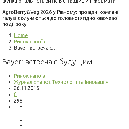
функціональність витісняє традиційні формати
AgroBerry&Veg 2026 у Рівному: провідні компанії
галузі долучаються до головної ягідно-овочевої
події року
Home
Ринок напоїв
Bayer: встреча с…
Bayer: встреча с будущим
Ринок напоїв
Журнал «Напої. Технології та Інновації»
26.11.2016
0
298