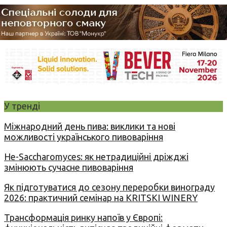
У тренді
Міжнародний день пива: виклики та нові
можливості українського пивоваріння
Не-Saccharomyces: як нетрадиційні дріжджі
змінюють сучасне пивоваріння
Як підготуватися до сезону переробки винограду
2026: практичний семінар на KRITSKI WINERY
Трансформація ринку напоїв у Європі: