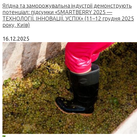
Ягідна та заморожувальна індустрії демонструють
потенціал: підсумки «SMARTBERRY 2025 —
ТЕХНОЛОГІЇ. ІННОВАЦІЇ. УСПІХ» (11–12 грудня 2025
року, Київ)
16.12.2025