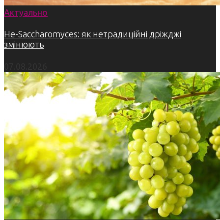
Актуально
Не-Saccharomyces: як нетрадиційні дріжджі
змінюють
07.08.2026