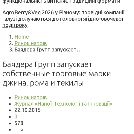
функціональність витісняє традиційні формати
AgroBerry&Veg 2026 у Рівному: провідні компанії
галузі долучаються до головної ягідно-овочевої
події року
Home
Ринок напоїв
Баядера Групп запускает…
Баядера Групп запускает
собственные торговые марки
джина, рома и текилы
Ринок напоїв
Журнал «Напої. Технології та Інновації»
22.10.2015
0
578