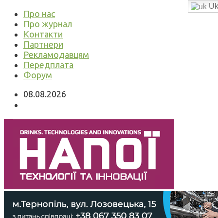
Uk
Про нас
Про журнал
Контакти
Партнери
Рекламодавцям
Передплата
Форум
08.08.2026