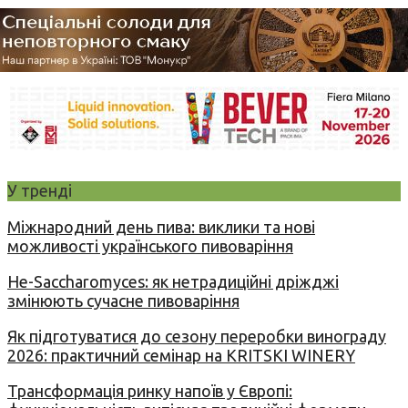
У тренді
Міжнародний день пива: виклики та нові
можливості українського пивоваріння
Не-Saccharomyces: як нетрадиційні дріжджі
змінюють сучасне пивоваріння
Як підготуватися до сезону переробки винограду
2026: практичний семінар на KRITSKI WINERY
Трансформація ринку напоїв у Європі: