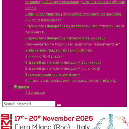
Міжнародний Форум пивоварів, дистиляторів і виробників
напоїв
Успішне садівництво і переробка: технології та інновації.
Вчимося перемагати!
Ягідництво і переробка в умовах воєнного стану: вчимося
перемагати!
Ягідництво і переробка: технології та інновації
Овочівництво та ягідництво: відкритий і закритий ґрунт
Успішне виноградарство і виноробство
Винний клуб «Галерея»
Від землі до готового продукту (зерняткові)
Від землі до готового продукту (кісточкові)
Всеукраїнський горіховий форум
Конгрес із заморожування та холодної логістики ягід
Журнали
Усі журнали