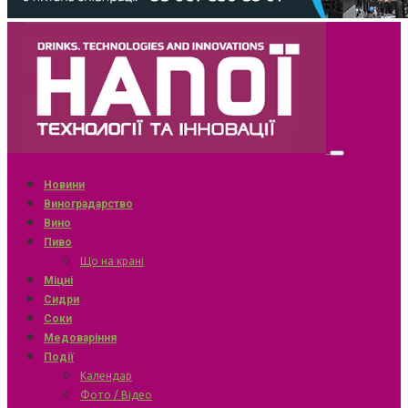
Новини
Виноградарство
Вино
Пиво
Що на крані
Міцні
Сидри
Соки
Медоваріння
Події
Календар
Фото / Відео