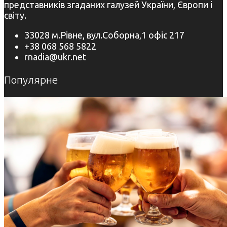
представників згаданих галузей України, Європи і
світу.
33028 м.Рівне, вул.Соборна,1 офіс 217
+38 068 568 5822
rnadia@ukr.net
Популярне