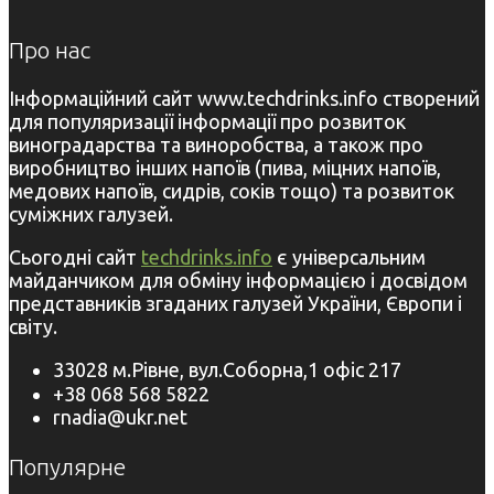
Про нас
Інформаційний сайт www.techdrinks.info створений
для популяризації інформації про розвиток
виноградарства та виноробства, а також про
виробництво інших напоїв (пива, міцних напоїв,
медових напоїв, сидрів, соків тощо) та розвиток
суміжних галузей.
Сьогодні сайт
techdrinks.info
є універсальним
майданчиком для обміну інформацією і досвідом
представників згаданих галузей України, Європи і
світу.
33028 м.Рівне, вул.Соборна,1 офіс 217
+38 068 568 5822
rnadia@ukr.net
Популярне