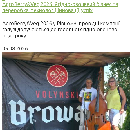
AgroBerry&Veg 2026. Ягідно-овочевий бізнес та
переробка: технології, інновації, успіх
AgroBerry&Veg 2026 у Рівному: провідні компанії
галузі долучаються до головної ягідно-овочевої
події року
05.08.2026