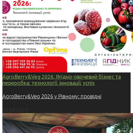
AgroBerry&Veg 2026. Ягідно-овочевий бізнес та
переробка: технології, інновації, успіх
AgroBerry&Veg 2026 у Рівному: провідні
05.08.2026