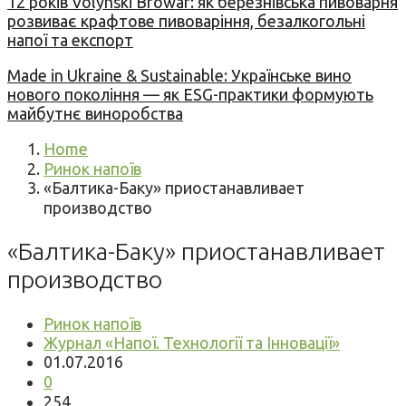
12 років Volynski Browar: як березнівська пивоварня
розвиває крафтове пивоваріння, безалкогольні
напої та експорт
Made in Ukraine & Sustainable: Українське вино
нового покоління — як ESG-практики формують
майбутнє виноробства
Home
Ринок напоїв
«Балтика-Баку» приостанавливает
производство
«Балтика-Баку» приостанавливает
производство
Ринок напоїв
Журнал «Напої. Технології та Інновації»
01.07.2016
0
254