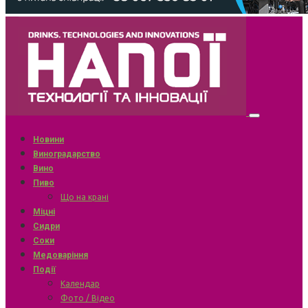
Новини
Виноградарство
Вино
Пиво
Що на крані
Міцні
Сидри
Соки
Медоваріння
Події
Календар
Фото / Відео