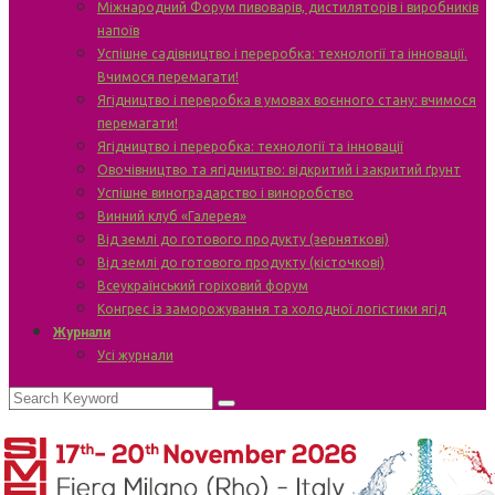
Міжнародний Форум пивоварів, дистиляторів і виробників
напоїв
Успішне садівництво і переробка: технології та інновації.
Вчимося перемагати!
Ягідництво і переробка в умовах воєнного стану: вчимося
перемагати!
Ягідництво і переробка: технології та інновації
Овочівництво та ягідництво: відкритий і закритий ґрунт
Успішне виноградарство і виноробство
Винний клуб «Галерея»
Від землі до готового продукту (зерняткові)
Від землі до готового продукту (кісточкові)
Всеукраїнський горіховий форум
Конгрес із заморожування та холодної логістики ягід
Журнали
Усі журнали