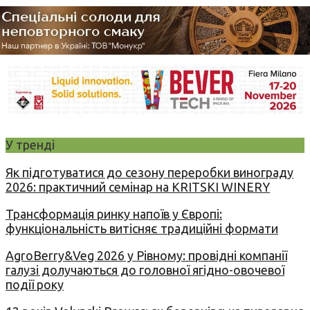
У тренді
Як підготуватися до сезону переробки винограду
2026: практичний семінар на KRITSKI WINERY
Трансформація ринку напоїв у Європі:
функціональність витісняє традиційні формати
AgroBerry&Veg 2026 у Рівному: провідні компанії
галузі долучаються до головної ягідно-овочевої
події року