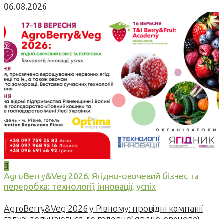
06.08.2026
3
AgroBerry&Veg 2026. Ягідно-овочевий бізнес та
переробка: технології, інновації, успіх
AgroBerry&Veg 2026 у Рівному: провідні компанії
галузі долучаються до головної ягідно-овочевої