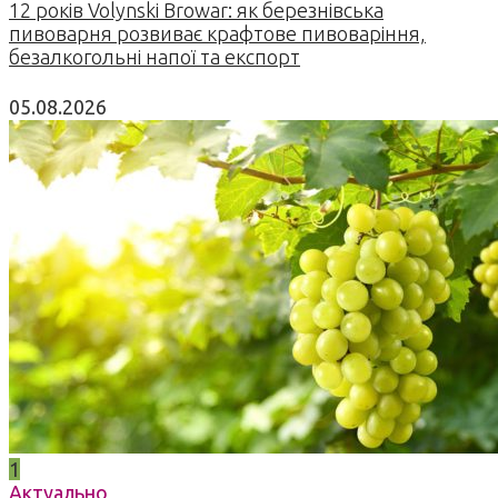
12 років Volynski Browar: як березнівська
пивоварня розвиває крафтове пивоваріння,
безалкогольні напої та експорт
05.08.2026
1
Актуально