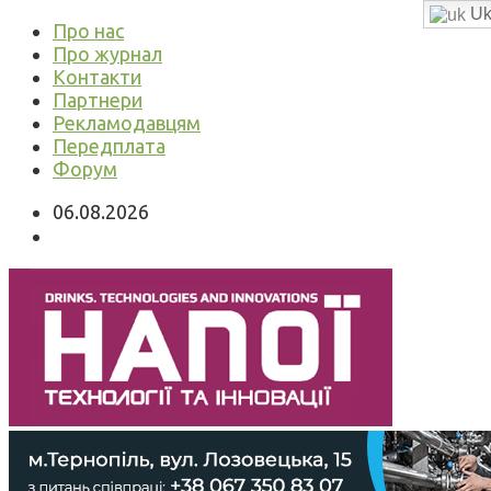
Uk
Про нас
Про журнал
Контакти
Партнери
Рекламодавцям
Передплата
Форум
06.08.2026