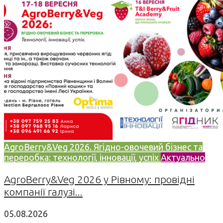
AgroBerry&Veg 2026. Ягідно-овочевий бізнес та
переробка: технології, інновації, успіх
Актуально
AgroBerry&Veg 2026 у Рівному: провідні
компанії галузі...
05.08.2026