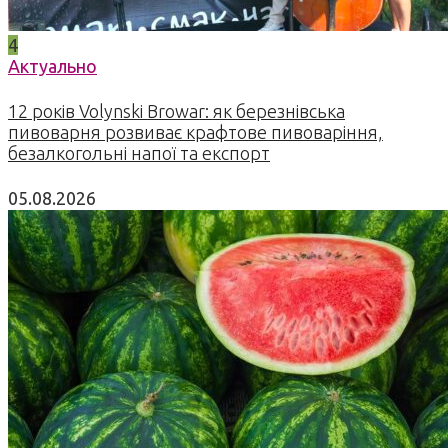
4
Актуально
12 років Volynski Browar: як березнівська
пивоварня розвиває крафтове пивоваріння,
безалкогольні напої та експорт
05.08.2026