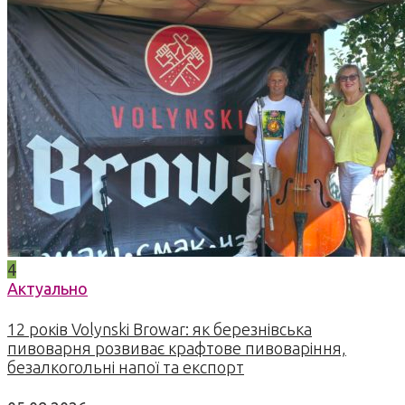
4
Актуально
12 років Volynski Browar: як березнівська
пивоварня розвиває крафтове пивоваріння,
безалкогольні напої та експорт