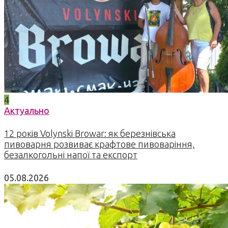
4
Актуально
12 років Volynski Browar: як березнівська
пивоварня розвиває крафтове пивоваріння,
безалкогольні напої та експорт
05.08.2026