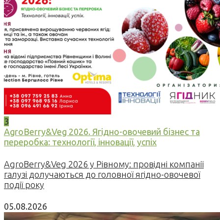
3
AgroBerry&Veg 2026. Ягідно-овочевий бізнес та
переробка: технології, інновації, успіх
AgroBerry&Veg 2026 у Рівному: провідні компанії
галузі долучаються до головної ягідно-овочевої
події року
05.08.2026