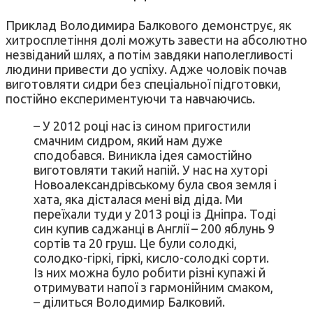
Приклад Володимира Балкового демонструє, як
хитросплетіння долі можуть завести на абсолютно
незвіданий шлях, а потім завдяки наполегливості
людини привести до успіху. Адже чоловік почав
виготовляти сидри без спеціальної підготовки,
постійно експериментуючи та навчаючись.
– У 2012 році нас із сином пригостили
смачним сидром, який нам дуже
сподобався. Виникла ідея самостійно
виготовляти такий напій. У нас на хуторі
Новоалександрівському була своя земля і
хата, яка дісталася мені від діда. Ми
переїхали туди у 2013 році із Дніпра. Тоді
син купив саджанці в Англії – 200 яблунь 9
сортів та 20 груш. Це були солодкі,
солодко-гіркі, гіркі, кисло-солодкі сорти.
Із них можна було робити різні купажі й
отримувати напої з гармонійним смаком,
– ділиться Володимир Балковий.