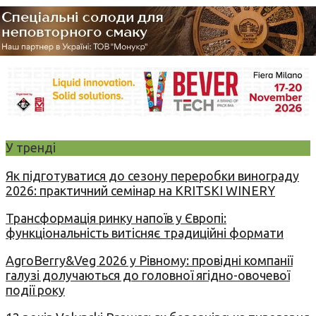
У тренді
Як підготуватися до сезону переробки винограду
2026: практичний семінар на KRITSKI WINERY
Трансформація ринку напоїв у Європі:
функціональність витісняє традиційні формати
AgroBerry&Veg 2026 у Рівному: провідні компанії
галузі долучаються до головної ягідно-овочевої
події року