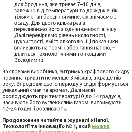
для бродіння, яке триває 7–10 днів,
залежно від температури та дріжджів. Як
тільки етап бродіння мине, сік знімаємо з
осаду. Для цього кілька разів
переливаємо його з однієї ємності в іншу.
Далі перевіряємо рівень кислотності,
цукристості, вміст алкоголю. Ці показники
впливають на термін зберігання напою, –
ділиться технологічними тонкощами
Володимир.
За словами виробника, витримка крафтового сидру
повинна тривати не менше 3 місяців, а краще пів
року. Впродовж цього періоду у сидрі формується
унікальний смак та аромат. Далі напій
охолоджують при температурі 0 до 14 градусів,
насичують його вуглекислим газом, витримують
12–24 годин і розливають.
Продовження читайте в журналі
«Напої.
Технології та Інновації» № 1, який
можна