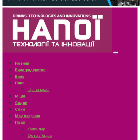
Новини
Виноградарство
Вино
Пиво
Що на крані
Міцні
Сидри
Соки
Медоваріння
Події
Календар
Фото / Відео