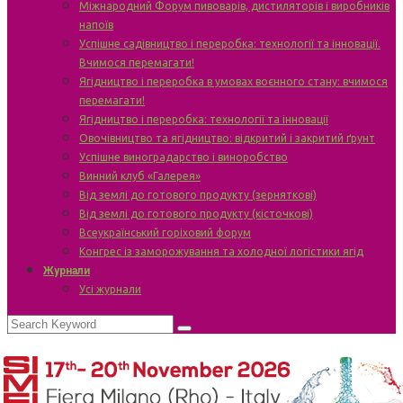
Міжнародний Форум пивоварів, дистиляторів і виробників
напоїв
Успішне садівництво і переробка: технології та інновації.
Вчимося перемагати!
Ягідництво і переробка в умовах воєнного стану: вчимося
перемагати!
Ягідництво і переробка: технології та інновації
Овочівництво та ягідництво: відкритий і закритий ґрунт
Успішне виноградарство і виноробство
Винний клуб «Галерея»
Від землі до готового продукту (зерняткові)
Від землі до готового продукту (кісточкові)
Всеукраїнський горіховий форум
Конгрес із заморожування та холодної логістики ягід
Журнали
Усі журнали