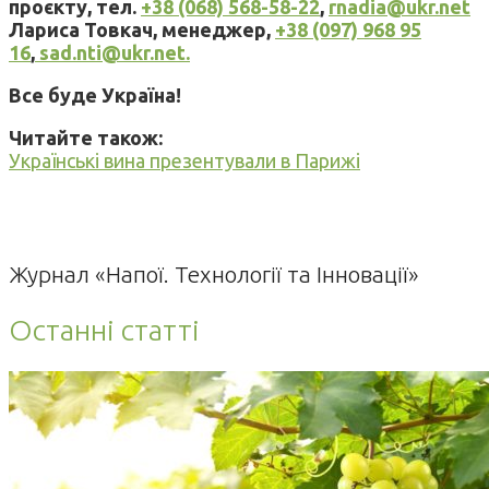
проєкту, тел.
+38 (068) 568-58-22
,
rnadia@ukr.net
Лариса Товкач, менеджер,
+38 (097) 968 95
16
,
sad.nti@ukr.net.
Все буде Україна!
Читайте також:
Українські вина презентували в Парижі
Журнал «Напої. Технології та Інновації»
Останні статті