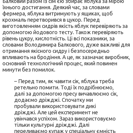
Балковий разом із сім’єю збирає яблука за мірою
їхнього достигання. Деякий час, за словами
фермера, яблука витримують у ящиках, щоб
крохмаль перетворився в цукор. Перед
виготовленням сидрів якість яблук перевіряють за
допомогою йодового тесту. Також перевіряють
рівень цукру, кислотність. Ці всі показники, за
словами Володимира Балкового, дуже важливі для
отримання якісного сидру і безпосередньо
впливають на бродіння. А це, як зазначає виробник,
основний технологічний процес, який повинен
минути без помилок.
– Перед тим, як чавити сік, яблука треба
ретельно помити. Тоді їх подрібнюємо,
далі за допомогою пресу вичавлюємо сік,
додаємо дріжджі. Спочатку ми
пробували використовувати дикі
дріжджі. Але цей експеримент не
увінчався успіхом. Зараз використовуємо
тільки культурні дріжджі. Далі
переливаємо купаж у спеціальну ємність