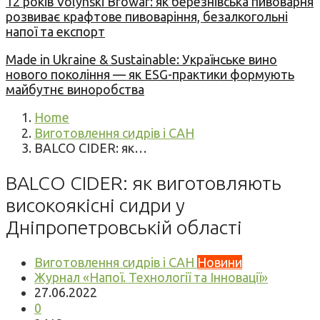
12 років Volynski Browar: як березнівська пивоварня
розвиває крафтове пивоваріння, безалкогольні
напої та експорт
Made in Ukraine & Sustainable: Українське вино
нового покоління — як ESG-практики формують
майбутнє виноробства
Home
Виготовлення сидрів і САН
BALCO CIDER: як…
BALCO CIDER: як виготовляють
високоякісні сидри у
Дніпропетровській області
Виготовлення сидрів і САН
Новини
Журнал «Напої. Технології та Інновації»
27.06.2022
0