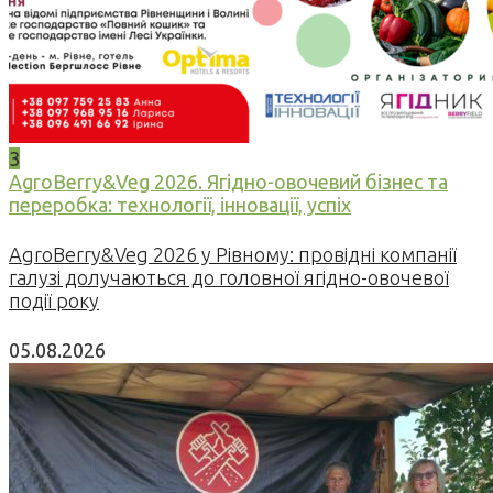
3
AgroBerry&Veg 2026. Ягідно-овочевий бізнес та
переробка: технології, інновації, успіх
AgroBerry&Veg 2026 у Рівному: провідні компанії
галузі долучаються до головної ягідно-овочевої
події року
05.08.2026