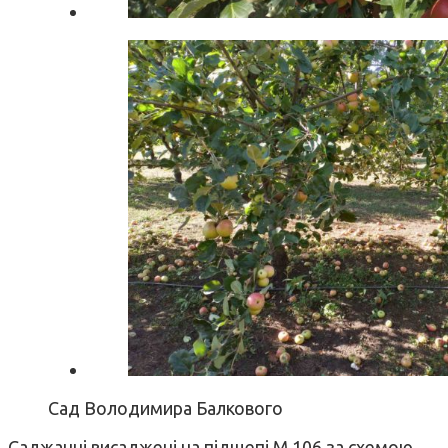
Сад Володимира Балкового
Саджанці висаджені на підщепі М 106 за схемою