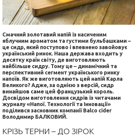
Смачний золотавий напій із насиченим
яблучним ароматом та густими бульбашками –
це сидр, який поступово і впевнено завойовує
український ринок. Наша держава входить у
десятку країн світу, де виготовляють
найбільше сидру. Тому це – динамічний та
перспективний сегмент українського ринку
напоїв. Як же виготовляють цей напій Карла
Великого? Адже, за однією з версій, сидр
винайшов саме цей французький король.
Досвідом виготовлення сидрів із читачами
журналу
«Напої. Технології та Інновації»
поділився засновник компанії Balco cider
Володимир БАЛКОВИЙ.
КРІЗЬ ТЕРНИ – ДО ЗІРОК