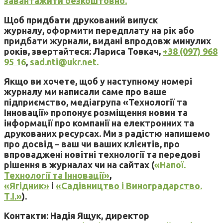
завантажити безкоштовно.
Щоб придбати друкований випуск
журналу, оформити передплату на рік або
придбати журнали, видані впродовж минулих
років, звертайтеся: Лариса Товкач,
+38 (097) 968
95 16
,
sad.nti@ukr.net.
Якщо ви хочете, щоб у наступному номері
журналу ми написали саме про ваше
підприємство, медіагрупа «Технології та
Інновації» пропонує розміщення новин та
інформації про компанії на електронних та
друкованих ресурсах. Ми з радістю напишемо
про досвід – ваш чи ваших клієнтів, про
впроваджені новітні технології та передові
рішення в журналах чи на сайтах (
«Напої.
Технології та Інновації»
,
«Ягідник»
і
«Садівництво і Виноградарство.
Т.І.»
).
Контакти: Надія Ящук, директор